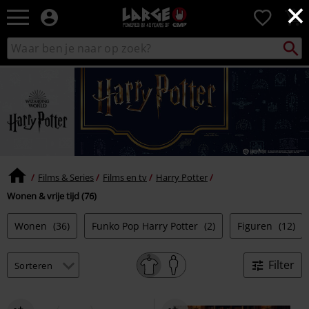
×
Large
0
–
Muziek-,
Packst
Zoek
zoeken
entertainment-,
in
en
catalogus
gaming-
merch
+
alternatieve
kleding
Films & Series
Films en tv
Harry Potter
Wonen & vrije tijd (76)
Wonen
(36)
Funko Pop Harry Potter
(2)
Figuren
(12)
Filter