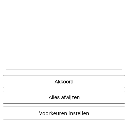
Maak deel uit van de community!
Akkoord
Betaalmethodes
Alles afwijzen
Voorkeuren instellen
Verzending