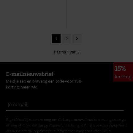
1
2
Pagina 1 van 2
15%
E-mailnieuwsbrief
korting
Meld je aan en ontvang een code voor 15%
korting!
Meer info
Ik geef hierbij toestemming om de Large-nieuwsbrief te ontvangen en ga
ermee akkoord dat Large Popmerchandising B.V. mijn persoonsgegevens
verwerkt om mij regelmatig te informeren over producten. Mijn