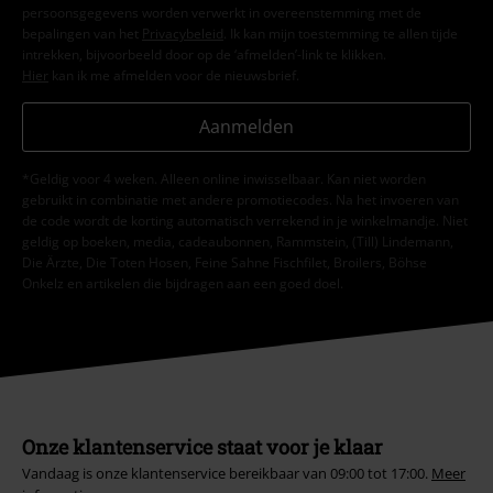
persoonsgegevens worden verwerkt in overeenstemming met de
bepalingen van het
Privacybeleid
. Ik kan mijn toestemming te allen tijde
intrekken, bijvoorbeeld door op de ‘afmelden’-link te klikken.
Hier
kan ik me afmelden voor de nieuwsbrief.
Aanmelden
*Geldig voor 4 weken. Alleen online inwisselbaar. Kan niet worden
gebruikt in combinatie met andere promotiecodes. Na het invoeren van
de code wordt de korting automatisch verrekend in je winkelmandje. Niet
geldig op boeken, media, cadeaubonnen, Rammstein, (Till) Lindemann,
Die Ärzte, Die Toten Hosen, Feine Sahne Fischfilet, Broilers, Böhse
Onkelz en artikelen die bijdragen aan een goed doel.
Onze klantenservice staat voor je klaar
Vandaag is onze klantenservice bereikbaar van 09:00 tot 17:00.
Meer