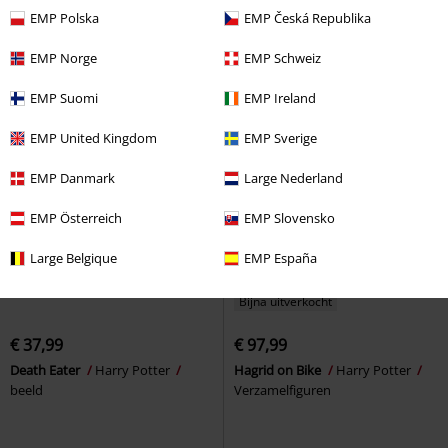
Harry Potter
Funko Pop!
EMP Polska
EMP Česká Republika
EMP Norge
EMP Schweiz
EMP Suomi
EMP Ireland
EMP United Kingdom
EMP Sverige
EMP Danmark
Large Nederland
EMP Österreich
EMP Slovensko
Large Belgique
EMP España
Bijna uitverkocht
€ 37,99
€ 97,99
Death Eater
Harry Potter
Hagrid on Bike
Harry Potter
beeld
Verzamelfiguren