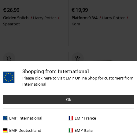
€ 26,99
€ 19,99
Golden Snitch
Harry Potter
Platform 9 3/4
Harry Potter
Spaarpot
Kom
Shopping from International
Please click here to visit EMP Online Shop for customers from
International
Ok
%
EMP International
EMP France
€ 35,99
€ 16,99
EMP Deutschland
EMP Italia
Buckbeak
Harry Potter
beeld
Harry Potter vinylfiguur 196