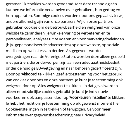
Overige acties
gezamenlijk ‘cookies’ worden genoemd. Met deze technologieën
kunnen we informatie verzamelen over gebruikers, hun gedrag en
hun apparaten. Sommige cookies worden door ons geplaatst, terwijl
Prijsvragen
andere afkomstig zijn van onze partners. Wij en onze partners
gebruiken cookies om de betrouwbaarheid en veiligheid van onze
Large Cadeaubonnen
website te garanderen, je winkelervaring te verbeteren en te
personaliseren, analyses uit te voeren en voor marketingdoeleinden
ISIC Studentenkorting
(bijv. gepersonaliseerde advertenties) op onze website, op sociale
media en op websites van derden. Als gegevens worden
EMP Backstage Club
overgedragen naar de Verenigde Staten, worden deze alleen gedeeld
met partners die onderworpen zijn aan een adequaatheidsbesluit
onder de huidige EU-wetgeving en naar behoren gecertificeerd zijn.
Door op ‘
Akkoord
’ te klikken, geef je toestemming voor het gebruik
Over Large
van cookies door ons en onze partners. Je kunt je toestemming ook
weigeren door op ‘
Alles weigeren
’ te klikken - in dat geval worden
Partnerprogramma's
alleen noodzakelijke cookies gebruikt. Je kunt je individuele
voorkeuren ook aanpassen door op ‘
Voorkeuren instellen
’ te klikken.
Duurzaamheid
Je hebt het recht om je toestemming op elk gewenst moment hier
Cookie-instellingen
in te trekken of te wijzigen. Ga voor meer
informatie over gegevensbescherming naar
Privacybeleid
.