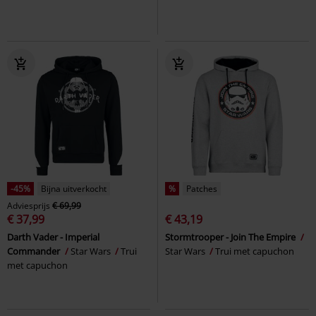
-45%
Bijna uitverkocht
%
Patches
Adviesprijs
€ 69,99
€ 37,99
€ 43,19
Darth Vader - Imperial
Stormtrooper - Join The Empire
Commander
Star Wars
Trui
Star Wars
Trui met capuchon
met capuchon