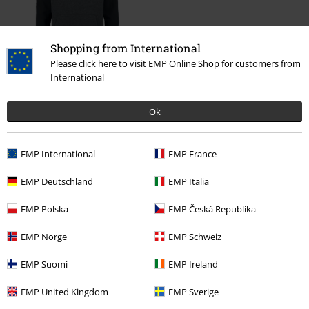
Shopping from International
Please click here to visit EMP Online Shop for customers from
%
Bijna uitverkocht
International
€ 35,99
Ok
77
Star Wars
Trui met
capuchon
EMP International
EMP France
EMP Deutschland
EMP Italia
EMP Polska
EMP Česká Republika
Star Wars Hoodie: Verdedig je sterrenstelsel
EMP Norge
EMP Schweiz
Toen de eerste Star Wars film in 1977 uitkwam, kon niemand
vermoeden dat Star Wars Hollywood en de manier waarop films op de
EMP Suomi
EMP Ireland
markt gebracht worden zou veranderen, en ook een blijvend stempel
op de popcultuur zou drukken. Vandaag zuigen filmfans de avonturen
EMP United Kingdom
EMP Sverige
van Han, Leia, Luke en Chewbacca, Obi Wan, Anakin en Padmé, en last