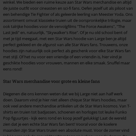
winkel. We bieden een ruime keuze aan Star Wars merchandise en altijd
de juiste outfit voor cineasten en sci-fi fans. Oefen jezelf uit als piloot van
een behendige Tie Fighter of als geleerde leerling van Meester Yoda. Ons
assortiment omvat klassieke truien uit de oorspronkelijke trilogie, maar
ook talrijke hoodies voor de vervolgfilms "The Force Awakens", "The
Last Jedi" en, natuurlijk, "Skywalker's Rise". Of je nu old school bent of
met je tijd meegaat, met een Star Wars hoodie van Large ben je altijd
perfect gekleed en de afgunst van alle Star Wars fans. Trouwens, onze
hoodies zijn natuurlijk ook perfect als geschenk voor elke Star Wars fan
met stijl. Of het nu voor een vriendje of een vriendin is, hier vind je
geschikte hoodies voor vrouwen, mannen en elke smaak. Snuffel maar
eens rond!
Star Wars merchandise voor grote en kleine fans
Diegenen die ons kennen weten dat we bij Large niet aan half werk
doen. Daarom vind je hier niet alleen chique Star Wars hoodies, maar
ook veel andere merchandise artikelen uit de Star Wars kosmos. Van T-
shirts en truien tot badjassen, schoenen en horloges tot leuke Funko
Pop figuurtjes - kijk eens rond en koop jezelf gelukkig! Laat de wereld
zien dat je een echte Star Wars fan bent! Vooral voor de koelere
maanden zijn Star Wars truien een absolute must. Voor de zomer vind