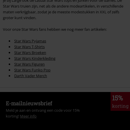
je bij Large ook de casual Star Wars tops en jurken voor de dames. De
Star Wars truien zijn, net als de andere modeartikelen, in verschillende
maten verkrijgbaar, zodat je de meeste modestukken in XXL of zelfs
groter kunt vinden.
Voor onze Star Wars fans hebben we nog meer fan artikelen:
Star Wars Pyjamas
Star Wars T-Shirts
Star Wars Broeken
Star Wars Kinderkleding
Star Wars Figuren
Star Wars Funko Pop
Darth Vader Merch
15%
E-mailnieuwsbrief
korting
Meld je aan en ontvang een code voor 15%
korting!
Meer info