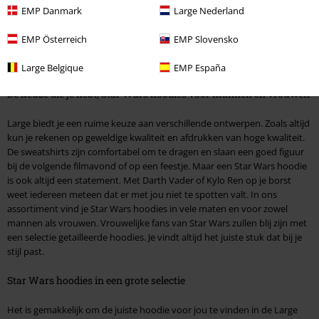
but not least Finn, Poe en Rey op met hun moedermelk. Met de chique
EMP Danmark
Large Nederland
Star Wars hoodies van Large kun je nu je kleuren laten zien. Kies
verstandig! Als je van effen hoodies houdt, kies dan voor een hoodie
EMP Österreich
EMP Slovensko
met de iconische Star Wars belettering. Met een stijlvolle jaren '70 look
zijn Star Wars truien een echte head turner!
Large Belgique
EMP España
De keuze die je hebt, Star Wars hoodies voor mannen en vrouwen
Large biedt je een ruime keuze aan verschillende ontwerpen. Zoals altijd
kun je rekenen op geweldige kwaliteit en afdrukken van hoge kwaliteit.
De sweatshirts zijn comfortabel om te dragen en slaan een goed figuur
bij de volgende filmavond of op een feestje. Maar een Star Wars hoodie
is ook altijd een statement. Met Darth Vader of Kylo Ren op je borst
weet iedereen meteen dat er met jou niet te spotten valt. In ons
assortiment vind je Star Wars hoodies in vele maten en voor zowel
mannen als vrouwen. Vrouwelijke fans van Star Wars zullen blij zijn met
een selectie getailleerde hoodies. Je vindt altijd het juiste stuk dat bij je
stijl past.
Star Wars hoodies in een grote selectie
Het is gemakkelijk om de juiste hoodie voor jou te vinden in de Large