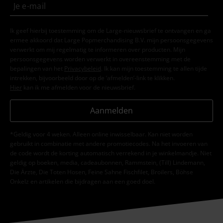
Ik geef hierbij toestemming om de Large-nieuwsbrief te ontvangen en ga
ermee akkoord dat Large Popmerchandising B.V. mijn persoonsgegevens
verwerkt om mij regelmatig te informeren over producten. Mijn
persoonsgegevens worden verwerkt in overeenstemming met de
bepalingen van het
Privacybeleid
. Ik kan mijn toestemming te allen tijde
intrekken, bijvoorbeeld door op de ‘afmelden’-link te klikken.
Hier
kan ik me afmelden voor de nieuwsbrief.
Aanmelden
*Geldig voor 4 weken. Alleen online inwisselbaar. Kan niet worden
gebruikt in combinatie met andere promotiecodes. Na het invoeren van
de code wordt de korting automatisch verrekend in je winkelmandje. Niet
geldig op boeken, media, cadeaubonnen, Rammstein, (Till) Lindemann,
Die Ärzte, Die Toten Hosen, Feine Sahne Fischfilet, Broilers, Böhse
Onkelz en artikelen die bijdragen aan een goed doel.