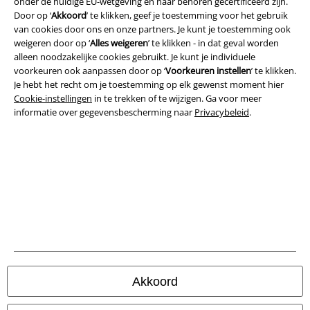
onder de huidige EU-wetgeving en naar behoren gecertificeerd zijn.
Door op ‘
Akkoord
’ te klikken, geef je toestemming voor het gebruik
Bedrijfsgegevens
van cookies door ons en onze partners. Je kunt je toestemming ook
weigeren door op ‘
Alles weigeren
’ te klikken - in dat geval worden
Privacyverklaring
alleen noodzakelijke cookies gebruikt. Je kunt je individuele
voorkeuren ook aanpassen door op ‘
Voorkeuren instellen
’ te klikken.
Verklaring van conformiteit
Je hebt het recht om je toestemming op elk gewenst moment hier
Cookie-instellingen
in te trekken of te wijzigen. Ga voor meer
informatie over gegevensbescherming naar
Privacybeleid
.
Informatie over toegankelijkheid
Cookie-instellingen
Annuleer bestelling
Alle prijzen incl.
wettelijke BTW
© 1986-2026 Large Popmerchandising B.V.
Akkoord
Onze online shops