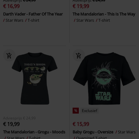
Adviesprijs
€ 24,99
Adviesprijs
€ 24,99
€ 16,99
€ 19,99
Darth Vader - Father Of The Year
The Mandalorian - This Is The Way
Star Wars
T-shirt
Star Wars
T-shirt
%
Exclusief
Adviesprijs
€ 24,99
€ 19,99
€ 15,99
The Mandalorian - Grogu - Moods
Baby Grogu - Oversize
Star Wars
Star Wars
T-shirt
Oversized T-shirt