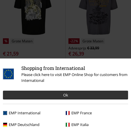
%
Grote Maten
-22%
Grote Maten
Adviesprijs
€ 33,99
€ 21,59
€ 26,39
C3PO - This is Madness
Star
Yoda - Japanese
Star Wars
Wars
Oversized T-shirt
Oversized T-shirt
Shopping from International
Please click here to visit EMP Online Shop for customers from
International
Ok
EMP International
EMP France
EMP Deutschland
EMP Italia