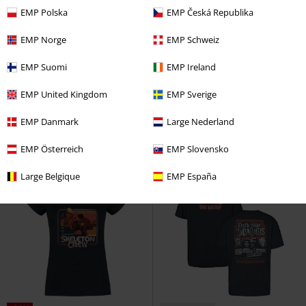
EMP Polska
EMP Česká Republika
EMP Norge
EMP Schweiz
%
Nieuw
Adviesprijs
€ 24,99
EMP Suomi
EMP Ireland
€ 19,99
€ 16,99
EMP United Kingdom
EMP Sverige
Darth Vader - Inked Helmet
Star
Stormtrooper - Join The Empire
Wars
T-shirt
Star Wars
T-shirt
EMP Danmark
Large Nederland
EMP Österreich
EMP Slovensko
Large Belgique
EMP España