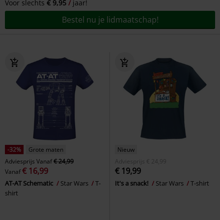
Voor slechts
€ 9,95
jaar!
Bestel nu je lidmaatschap!
-32%
Grote maten
Nieuw
Adviesprijs
Vanaf
€ 24,99
Adviesprijs
€ 24,99
€ 16,99
€ 19,99
Vanaf
AT-AT Schematic
Star Wars
T-
It's a snack!
Star Wars
T-shirt
shirt