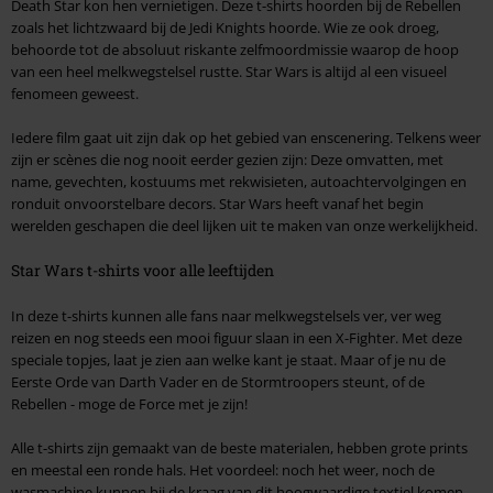
Death Star kon hen vernietigen. Deze t-shirts hoorden bij de Rebellen
zoals het lichtzwaard bij de Jedi Knights hoorde. Wie ze ook droeg,
behoorde tot de absoluut riskante zelfmoordmissie waarop de hoop
van een heel melkwegstelsel rustte. Star Wars is altijd al een visueel
fenomeen geweest.
Iedere film gaat uit zijn dak op het gebied van enscenering. Telkens weer
zijn er scènes die nog nooit eerder gezien zijn: Deze omvatten, met
name, gevechten, kostuums met rekwisieten, autoachtervolgingen en
ronduit onvoorstelbare decors. Star Wars heeft vanaf het begin
werelden geschapen die deel lijken uit te maken van onze werkelijkheid.
Star Wars t-shirts voor alle leeftijden
In deze t-shirts kunnen alle fans naar melkwegstelsels ver, ver weg
reizen en nog steeds een mooi figuur slaan in een X-Fighter. Met deze
speciale topjes, laat je zien aan welke kant je staat. Maar of je nu de
Eerste Orde van Darth Vader en de Stormtroopers steunt, of de
Rebellen - moge de Force met je zijn!
Alle t-shirts zijn gemaakt van de beste materialen, hebben grote prints
en meestal een ronde hals. Het voordeel: noch het weer, noch de
wasmachine kunnen bij de kraag van dit hoogwaardige textiel komen.