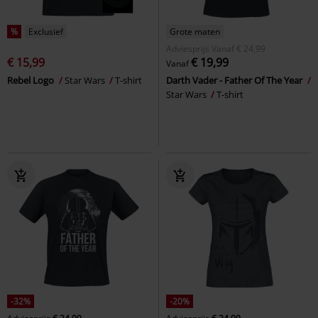
%
Exclusief
Grote maten
Adviesprijs
Vanaf
€ 24,99
€ 15,99
€ 19,99
Vanaf
Rebel Logo
Star Wars
T-shirt
Darth Vader - Father Of The Year
Star Wars
T-shirt
-32%
-20%