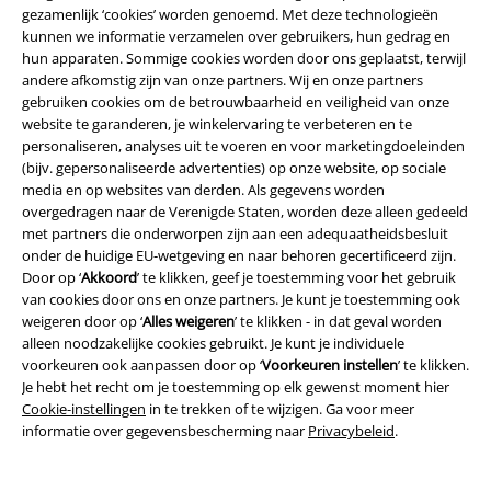
gezamenlijk ‘cookies’ worden genoemd. Met deze technologieën
Jakku. Ze lijkt haar uitrusting niet helemaal legaal of op vreedzame wijze
kunnen we informatie verzamelen over gebruikers, hun gedrag en
te hebben verkregen. Alles lijkt op de een of andere manier bij elkaar
hun apparaten. Sommige cookies worden door ons geplaatst, terwijl
gegooid te zijn, ze heeft bijvoorbeeld een bril die van een
Stormtrooper
andere afkomstig zijn van onze partners. Wij en onze partners
komt! Deze heeft ze haar zeker niet vrijwillig gegeven.
gebruiken cookies om de betrouwbaarheid en veiligheid van onze
website te garanderen, je winkelervaring te verbeteren en te
Een andere rebel is Jyn Erso. Niemand twijfelt aan haar kundigheid en
personaliseren, analyses uit te voeren en voor marketingdoeleinden
intelligentie, jij niet en de buitenaardse wezens niet. Dit zijn slechts twee
(bijv. gepersonaliseerde advertenties) op onze website, op sociale
voorbeelden van vrouwen in het Rijk van Star Wars die aandacht
media en op websites van derden. Als gegevens worden
verdienen. Maar als je goed kijkt, zie je ook vaak vrouwenhanden tussen
overgedragen naar de Verenigde Staten, worden deze alleen gedeeld
de strijdende troepen aan beide zijden, hun wapens hanterend. Dat is
met partners die onderworpen zijn aan een adequaatheidsbesluit
niet in de laatste plaats te danken aan Kathleen Kennedy, een van de
onder de huidige EU-wetgeving en naar behoren gecertificeerd zijn.
meest succesvolle vrouwelijke filmproducenten aller tijden, die het
Door op ‘
Akkoord
’ te klikken, geef je toestemming voor het gebruik
imperium overnam van George Lucas.
van cookies door ons en onze partners. Je kunt je toestemming ook
weigeren door op ‘
Alles weigeren
’ te klikken - in dat geval worden
En natuurlijk staan de Star Wars t-shirts voor dames in het teken van
alleen noodzakelijke cookies gebruikt. Je kunt je individuele
vrouwelijkheid. Sexy zijn ze stuk voor stuk, maar ook comfortabel en
voorkeuren ook aanpassen door op ‘
Voorkeuren instellen
’ te klikken.
voorzien van grote prints die ze tot een onvergelijkbare blikvanger
Je hebt het recht om je toestemming op elk gewenst moment hier
maken.
Cookie-instellingen
in te trekken of te wijzigen. Ga voor meer
informatie over gegevensbescherming naar
Privacybeleid
.
Star Wars t-shirt voor mannen? Die zijn er ook, natuurlijk.
Dank
Darth Vader
. Hij bracht de belijdenis "Ik ben je vader" in de wereld.