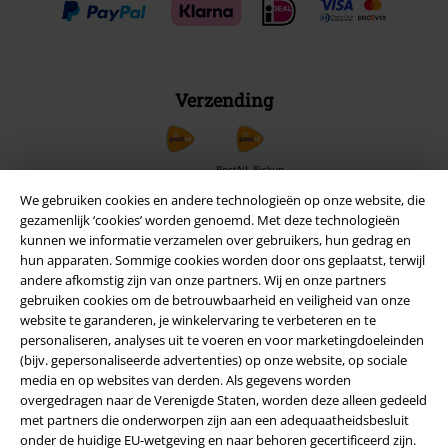
Verzending
PostNL Pickup
We gebruiken cookies en andere technologieën op onze website, die
gezamenlijk ‘cookies’ worden genoemd. Met deze technologieën
kunnen we informatie verzamelen over gebruikers, hun gedrag en
large app
hun apparaten. Sommige cookies worden door ons geplaatst, terwijl
Download gratis de nieuwe large app en profiteer van alle nieuwe
andere afkomstig zijn van onze partners. Wij en onze partners
functies en voordelen!
gebruiken cookies om de betrouwbaarheid en veiligheid van onze
website te garanderen, je winkelervaring te verbeteren en te
personaliseren, analyses uit te voeren en voor marketingdoeleinden
(bijv. gepersonaliseerde advertenties) op onze website, op sociale
media en op websites van derden. Als gegevens worden
overgedragen naar de Verenigde Staten, worden deze alleen gedeeld
A Warner Music Group Company
met partners die onderworpen zijn aan een adequaatheidsbesluit
onder de huidige EU-wetgeving en naar behoren gecertificeerd zijn.