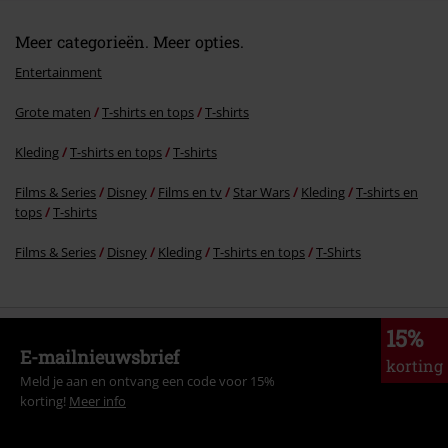
Meer categorieën. Meer opties.
Entertainment
Grote maten
T-shirts en tops
T-shirts
Kleding
T-shirts en tops
T-shirts
Films & Series
Disney
Films en tv
Star Wars
Kleding
T-shirts en
tops
T-shirts
Films & Series
Disney
Kleding
T-shirts en tops
T-Shirts
15%
E-mailnieuwsbrief
korting
Meld je aan en ontvang een code voor 15%
korting!
Meer info