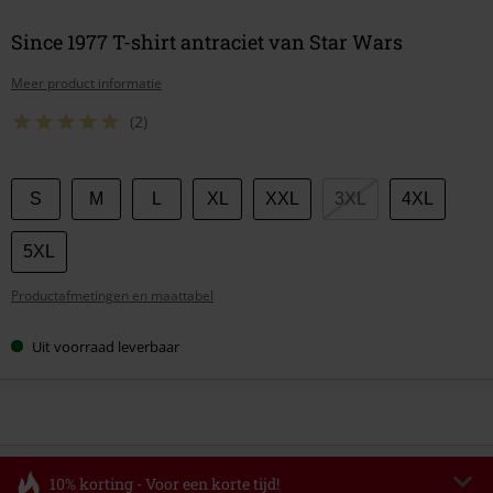
Since 1977 T-shirt antraciet van Star Wars
Meer product informatie
(2)
Kies
S
M
L
XL
XXL
3XL
4XL
je
maat
5XL
Productafmetingen en maattabel
Uit voorraad leverbaar
10% korting - Voor een korte tijd!