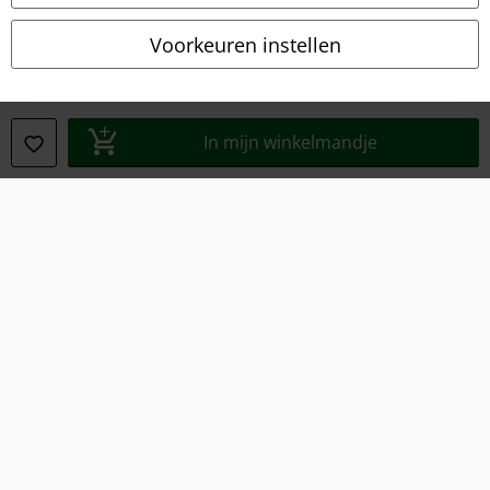
Bedrijfsgegevens
Voorkeuren instellen
Privacyverklaring
Verklaring van conformiteit
In mijn winkelmandje
Informatie over toegankelijkheid
Cookie-instellingen
Annuleer bestelling
Alle prijzen incl.
wettelijke BTW
© 1986-2026 Large Popmerchandising B.V.
Onze online shops