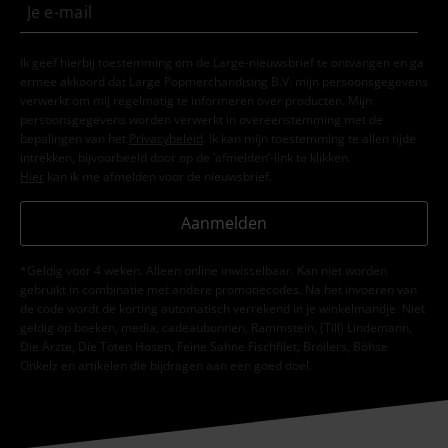
Ik geef hierbij toestemming om de Large-nieuwsbrief te ontvangen en ga
ermee akkoord dat Large Popmerchandising B.V. mijn persoonsgegevens
verwerkt om mij regelmatig te informeren over producten. Mijn
persoonsgegevens worden verwerkt in overeenstemming met de
bepalingen van het
Privacybeleid
. Ik kan mijn toestemming te allen tijde
intrekken, bijvoorbeeld door op de ‘afmelden’-link te klikken.
Hier
kan ik me afmelden voor de nieuwsbrief.
Aanmelden
*Geldig voor 4 weken. Alleen online inwisselbaar. Kan niet worden
gebruikt in combinatie met andere promotiecodes. Na het invoeren van
de code wordt de korting automatisch verrekend in je winkelmandje. Niet
geldig op boeken, media, cadeaubonnen, Rammstein, (Till) Lindemann,
Die Ärzte, Die Toten Hosen, Feine Sahne Fischfilet, Broilers, Böhse
Onkelz en artikelen die bijdragen aan een goed doel.