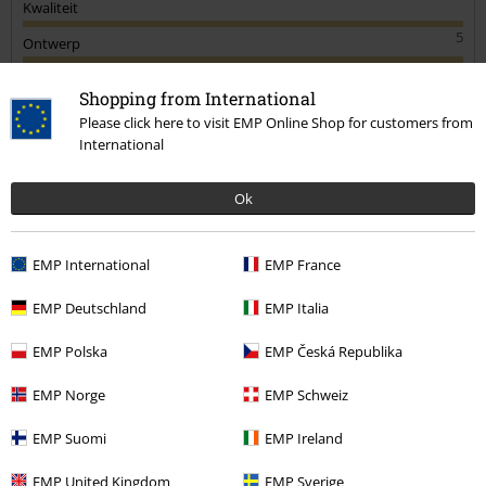
Kwaliteit
5
Ontwerp
5
Pasvorm
Shopping from International
3
Breedte
Please click here to visit EMP Online Shop for customers from
International
Te nauw
Perfect
Te wijd
Lengte
Ok
Te kort
Perfect
Te lang
Heeft deze recensie je geholpen?
EMP International
EMP France
EMP Deutschland
EMP Italia
Opmerking
EMP Polska
EMP Česká Republika
EMP Norge
EMP Schweiz
EMP Suomi
EMP Ireland
Jean H.
3 Recensies
EMP United Kingdom
EMP Sverige