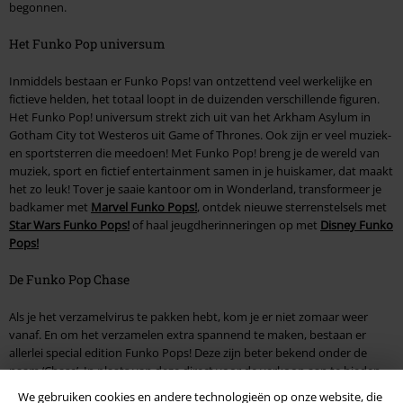
begonnen.
Het Funko Pop universum
Inmiddels bestaan er Funko Pops! van ontzettend veel werkelijke en
fictieve helden, het totaal loopt in de duizenden verschillende figuren.
Het Funko Pop! universum strekt zich uit van het Arkham Asylum in
Gotham City tot Westeros uit Game of Thrones. Ook zijn er veel muziek-
en sportsterren die meedoen! Met Funko Pop! breng je de wereld van
muziek, sport en fictief entertainment samen in je huiskamer, dat maakt
het zo leuk! Tover je saaie kantoor om in Wonderland, transformeer je
badkamer met
Marvel Funko Pops!
, ontdek nieuwe sterrenstelsels met
Star Wars Funko Pops!
of haal jeugdherinneringen op met
Disney Funko
Pops!
De Funko Pop Chase
Als je het verzamelvirus te pakken hebt, kom je er niet zomaar weer
vanaf. En om het verzamelen extra spannend te maken, bestaan er
allerlei special edition Funko Pops! Deze zijn beter bekend onder de
naam ‘Chase’. In plaats van deze direct voor de verkoop aan te bieden,
verstuurt Large de special editions willekeurig aan klanten die de
We gebruiken cookies en andere technologieën op onze website, die