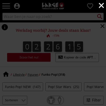
×
Large
0
–
Muziek-,
Packst
Zoek
zoeken
entertainment-,
in
en
catalogus
gaming-
Werkdag voorbij? Jouw deals staan klaar!
merch
-15%
+
alternatieve
0
2
2
6
1
4
3
0
2
2
6
1
3
1
1
5
4
kleding
Scoor het nu!
Kopieer de code
AFTERWOR
Lifestyle
Figuren
Funko Pop! (318)
Funko Pop! NEW
(147)
Pop! Star Wars
(25)
Pop! Marve
Filter