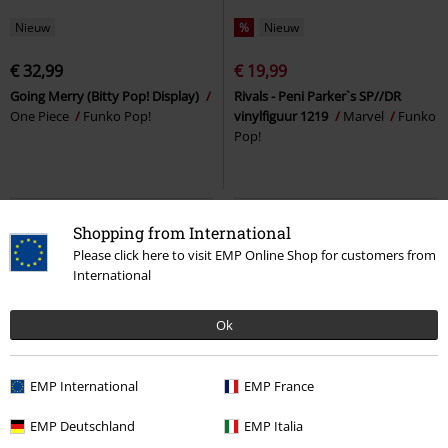
Nieuw
%
Nieuw
€ 32,99
€ 19,99
Going Merry (Bitty Pop! Display)
Rivals - Peni Parker`s SP//DR
One Piece
Funko Pop!
vinylfiguur 1219
Marvel
Funko
Pop!
Shopping from International
Please click here to visit EMP Online Shop for customers from
International
Ok
EMP International
EMP France
%
%
EMP Deutschland
EMP Italia