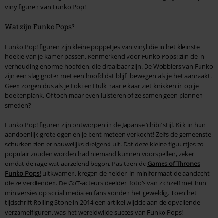
vinylfiguren van Funko Pop!
Wat zijn Funko Pops?
Funko Pop! figuren zijn kleine poppetjes van vinyl die in het kleinste
hoekje van je kamer passen. Kenmerkend voor Funko Pops! zijn de in
verhouding enorme hoofden, die draaibaar zijn. De Wobblers van Funko
zijn een slag groter met een hoofd dat blijft bewegen als je het aanraakt.
Geen zorgen dus als je Loki en Hulk naar elkaar ziet knikken in op je
boekenplank. Of toch maar even luisteren of ze samen geen plannen
smeden?
Funko Pop! figuren zijn ontworpen in de Japanse ‘chibi’ stijl. Kijk in hun
aandoenlijk grote ogen en je bent meteen verkocht! Zelfs de gemeenste
schurken zien er nauwelijks dreigend uit. Dat deze kleine figuurtjes zo
populair zouden worden had niemand kunnen voorspellen, zeker
omdat de rage wat aarzelend begon. Pas toen de
Games of Thrones
Funko Pops!
uitkwamen, kregen de helden in miniformaat de aandacht
die ze verdienden. De GoT-acteurs deelden foto’s van zichzelf met hun
miniversies op social media en fans vonden het geweldig. Toen het
tijdschrift Rolling Stone in 2014 een artikel wijdde aan de opvallende
verzamelfiguren, was het wereldwijde succes van Funko Pops!