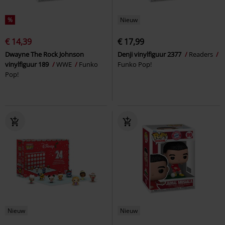
%
Nieuw
€ 14,39
€ 17,99
Dwayne The Rock Johnson
Denji vinylfiguur 2377
Readers
vinylfiguur 189
WWE
Funko
Funko Pop!
Pop!
Nieuw
Nieuw