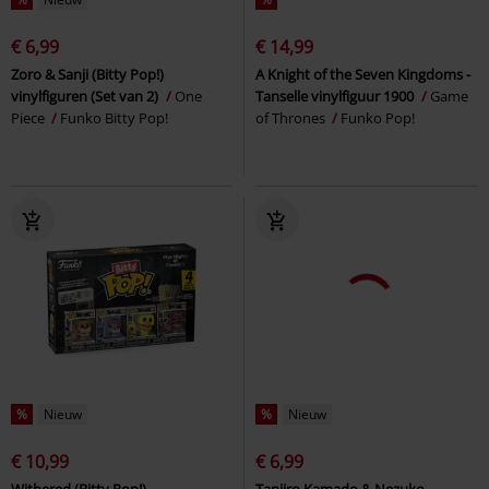
€ 6,99
€ 14,99
Zoro & Sanji (Bitty Pop!)
A Knight of the Seven Kingdoms -
vinylfiguren (Set van 2)
One
Tanselle vinylfiguur 1900
Game
Piece
Funko Bitty Pop!
of Thrones
Funko Pop!
%
Nieuw
%
Nieuw
€ 10,99
€ 6,99
Withered (Bitty Pop!)
Tanjiro Kamado & Nezuko