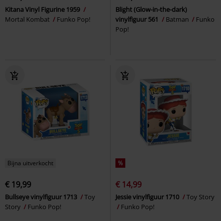
Kitana Vinyl Figurine 1959
Blight (Glow-in-the-dark)
Mortal Kombat
Funko Pop!
vinylfiguur 561
Batman
Funko
Pop!
Bijna uitverkocht
%
€ 19,99
€ 14,99
Bullseye vinylfiguur 1713
Toy
Jessie vinylfiguur 1710
Toy Story
Story
Funko Pop!
Funko Pop!