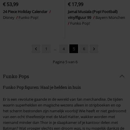
€ 53,99
€ 17,99
24 Piece Holiday Calendar
Jamal Musiala (Pop! Football)
Disney
Funko Pop!
vinylfiguur 99
Bayern München
Funko Pop!
1
...
4
5
6
Pagina 5 van 6
Funko Pops
Funko Pop figuren: Haal je helden in huis
Er is een revolutie gaande in de wereld van fan merchandise. De tijden
waarin superhelden en magische wezens alleen in stripboeken en op
het scherm bestonden zijn namelijk voorbij! Wie heeft er niet gedroomd
van een echt theefeestje met de Mad Hatter, wakker worden met
niemand minder dan Thor in je slaapkamer of je kantoor delen met
Batman? Wat vroeger slechts een droom was, is nu mogelijk dankzij de