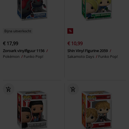
Bijna uitverkocht
%
€ 17,99
€ 10,99
Zoroark vinylfiguur 1156
Shin Vinyl Figurine 2059
Pokémon
Funko Pop!
Sakamoto Days
Funko Pop!