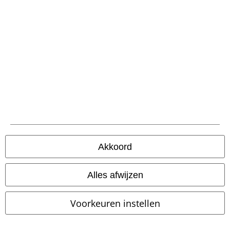
Meer fanartikelen vind je hier in ons assortiment:
Funko Pop Pokemon
Assassins Creed merch
Pokemon Shirts
Super Mario merchandise
Game of Thrones Funko pop
Pokemon knuffel
Disney Figuren
Pokemon Figuren
15%
Akkoord
E-mailnieuwsbrief
korting
Meld je aan en ontvang een code voor 15%
korting!
Meer info
Alles afwijzen
Voorkeuren instellen
Ik geef hierbij toestemming om de Large-nieuwsbrief te ontvangen en ga