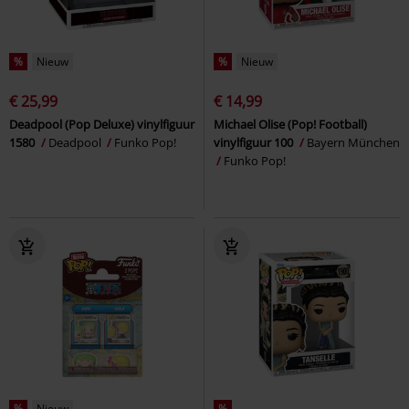
%
Nieuw
%
Nieuw
€ 25,99
€ 14,99
Deadpool (Pop Deluxe) vinylfiguur
Michael Olise (Pop! Football)
1580
Deadpool
Funko Pop!
vinylfiguur 100
Bayern München
Funko Pop!
%
Nieuw
%