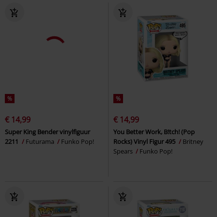
%
%
€ 14,99
€ 14,99
Super King Bender vinylfiguur
You Better Work, B!tch! (Pop
2211
Futurama
Funko Pop!
Rocks) Vinyl Figur 495
Britney
Spears
Funko Pop!