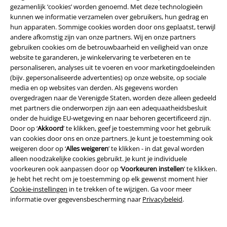
standaardversie van een figuur bestellen. Zo hebben de bedenkers bij
gezamenlijk ‘cookies’ worden genoemd. Met deze technologieën
Funko de Chase namelijk bedoelt! Afhankelijk van het model is de kans 1
kunnen we informatie verzamelen over gebruikers, hun gedrag en
op 6 of 1 op 36 dat je een special edition toegestuurd krijgt. Zo wordt
hun apparaten. Sommige cookies worden door ons geplaatst, terwijl
verzamelen nog leuker. Net als de standaard Funko Pops! zijn de
andere afkomstig zijn van onze partners. Wij en onze partners
speciale edities verpakt in een vensterdoos om ze tegen stof en krassen
gebruiken cookies om de betrouwbaarheid en veiligheid van onze
te beschermen. Zo blijven ze er zo lang mogelijk als nieuw uitzien,
website te garanderen, je winkelervaring te verbeteren en te
waardoor zeldzame edities hun verzamelwaarde behouden. Speel je er
personaliseren, analyses uit te voeren en voor marketingdoeleinden
liever mee? Laat ons je dan niet tegenhouden en haal ze lekker uit hun
(bijv. gepersonaliseerde advertenties) op onze website, op sociale
doos!
media en op websites van derden. Als gegevens worden
overgedragen naar de Verenigde Staten, worden deze alleen gedeeld
De Large Funko Pop! online shop
met partners die onderworpen zijn aan een adequaatheidsbesluit
onder de huidige EU-wetgeving en naar behoren gecertificeerd zijn.
In de Large Funko Pop! online shop vind je een enorme selectie
Door op ‘
Akkoord
’ te klikken, geef je toestemming voor het gebruik
vinylfiguren van allerlei boeken, films, series, bands, rock- en popsterren,
van cookies door ons en onze partners. Je kunt je toestemming ook
sporters en games. Ontdek bijvoorbeeld de
Harry Potter Funko Pops!
weigeren door op ‘
Alles weigeren
’ te klikken - in dat geval worden
Wie voelt zich nu niet veiliger met Albus Perkamentus en zijn machtige
alleen noodzakelijke cookies gebruikt. Je kunt je individuele
Elder wand in de woonkamer? Als cadeau voor de Harry Potter-fan is hij
voorkeuren ook aanpassen door op ‘
Voorkeuren instellen
’ te klikken.
natuurlijk ook perfect. En wat is er nu beter dan je Awesome Mixtape II
Je hebt het recht om je toestemming op elk gewenst moment hier
draaien in het gezelschap van de helden en monsters uit de Guardians
Cookie-instellingen
in te trekken of te wijzigen. Ga voor meer
of the Galaxy Funko Pop-collectie? Dus waar wacht je nog op? Duik in de
informatie over gegevensbescherming naar
Privacybeleid
.
wereld van Funko Pop! en ontdek of we jouw grote helden ook in het
klein hebben!