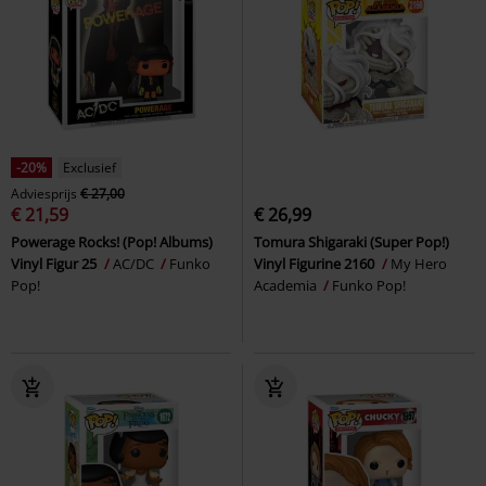
-20%
Exclusief
Adviesprijs
€ 27,00
€ 21,59
€ 26,99
Powerage Rocks! (Pop! Albums)
Tomura Shigaraki (Super Pop!)
Vinyl Figur 25
AC/DC
Funko
Vinyl Figurine 2160
My Hero
Pop!
Academia
Funko Pop!