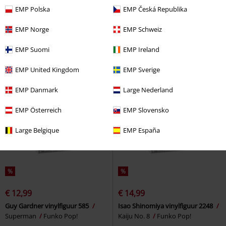
€ 14,99
€ 14,99
EMP Polska
EMP Česká Republika
A Knight of the Seven Kingdoms -
Andor - Luthen Rael vinylfiguur
Lyonel Baratheon vinylfiguur 1902
761
Star Wars
Funko Pop!
EMP Norge
EMP Schweiz
Game of Thrones
Funko Pop!
EMP Suomi
EMP Ireland
EMP United Kingdom
EMP Sverige
EMP Danmark
Large Nederland
EMP Österreich
EMP Slovensko
Large Belgique
EMP España
%
%
€ 12,99
€ 14,99
Guy Gardner vinylfiguur 585
Isao Shinomiya vinylfiguur 2248
Superman
Funko Pop!
Kaiju No. 8
Funko Pop!