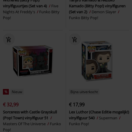
vinylfiguurtjes (Set van 4)
Five
Kamado (Bitty Pop!) vinylfiguren
Nights At Freddy's
Funko Bitty
(Set van 2)
Demon Slayer
Pop!
Funko Bitty Pop!
%
Nieuw
Bijna uitverkocht
€ 32,99
€ 17,99
Sorceress with Castle Grayskull
Lex Luthor (Chase Editie mogelijk!)
(Pop! Town) vinylfiguur 51
vinylfiguur 540
Superman
Masters Of The Universe
Funko
Funko Pop!
Pop!