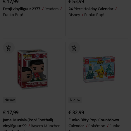
€ 17,99
€ 53,99
Denji vinylfiguur 2377
Readers
24 Piece Holiday Calendar
Funko Pop!
Disney
Funko Pop!
Nieuw
Nieuw
€ 17,99
€ 32,99
Jamal Musiala (Pop! Football)
Funko Bitty Pop! Countdown
vinylfiguur 99
Bayern München
Calendar
Pokémon
Funko