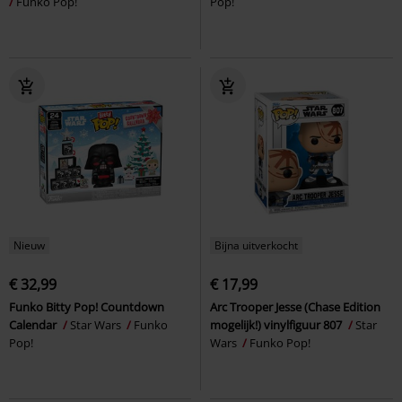
Funko Pop!
Pop!
Nieuw
Bijna uitverkocht
€ 32,99
€ 17,99
Funko Bitty Pop! Countdown
Arc Trooper Jesse (Chase Edition
Calendar
Star Wars
Funko
mogelijk!) vinylfiguur 807
Star
Pop!
Wars
Funko Pop!