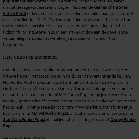
populair zouden worden had niemand kunnen voorspellen, zeker
omdat de rage wat aarzelend begon. Pas toen de
Games of Thrones
Funko Pops!
uitkwamen, kregen de helden in miniformaat de aandacht
die ze verdienden. De GoT-acteurs deelden foto’s van zichzelf met hun
miniversies op social media en fans vonden het geweldig. Toen het
tijdschrift Rolling Stone in 2014 een artikel wijdde aan de opvallende
verzamelfiguren, was het wereldwijde succes van Funko Pops!
begonnen.
Het Funko Pop universum
Inmiddels bestaan er Funko Pops! van ontzettend veel werkelijke en
fictieve helden, het totaal loopt in de duizenden verschillende figuren.
Het Funko Pop! universum strekt zich uit van het Arkham Asylum in
Gotham City tot Westeros uit Game of Thrones. Ook zijn er veel muziek-
en sportsterren die meedoen! Met Funko Pop! breng je de wereld van
muziek, sport en fictief entertainment samen in je huiskamer, dat maakt
het zo leuk! Tover je saaie kantoor om in Wonderland, transformeer je
badkamer met
Marvel Funko Pops!
, ontdek nieuwe sterrenstelsels met
Star Wars Funko Pops!
of haal jeugdherinneringen op met
Disney Funko
Pops!
De Funko Pop Chase