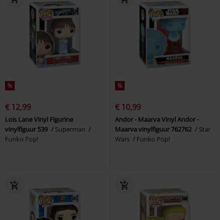
%
%
€ 12,99
€ 10,99
Lois Lane Vinyl Figurine
Andor - Maarva Vinyl Andor -
vinylfiguur 539
Superman
Maarva vinylfiguur 762762
Star
Funko Pop!
Wars
Funko Pop!