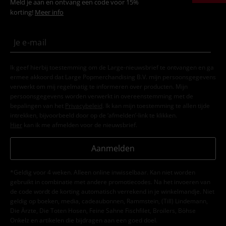
Meld je aan en ontvang een code voor 15%
korting!
Meer info
Ik geef hierbij toestemming om de Large-nieuwsbrief te ontvangen en ga
ermee akkoord dat Large Popmerchandising B.V. mijn persoonsgegevens
verwerkt om mij regelmatig te informeren over producten. Mijn
persoonsgegevens worden verwerkt in overeenstemming met de
bepalingen van het
Privacybeleid
. Ik kan mijn toestemming te allen tijde
intrekken, bijvoorbeeld door op de ‘afmelden’-link te klikken.
Hier
kan ik me afmelden voor de nieuwsbrief.
Aanmelden
*Geldig voor 4 weken. Alleen online inwisselbaar. Kan niet worden
gebruikt in combinatie met andere promotiecodes. Na het invoeren van
de code wordt de korting automatisch verrekend in je winkelmandje. Niet
geldig op boeken, media, cadeaubonnen, Rammstein, (Till) Lindemann,
Die Ärzte, Die Toten Hosen, Feine Sahne Fischfilet, Broilers, Böhse
Onkelz en artikelen die bijdragen aan een goed doel.