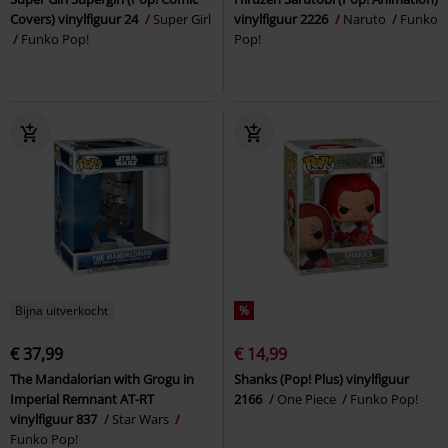
Covers) vinylfiguur 24
Super Girl
vinylfiguur 2226
Naruto
Funko
Funko Pop!
Pop!
Bijna uitverkocht
%
€ 37,99
€ 14,99
The Mandalorian with Grogu in
Shanks (Pop! Plus) vinylfiguur
Imperial Remnant AT-RT
2166
One Piece
Funko Pop!
vinylfiguur 837
Star Wars
Funko Pop!