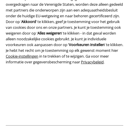
overgedragen naar de Verenigde Staten, worden deze alleen gedeeld
Legal
met partners die onderworpen zijn aan een adequaatheidsbesluit
onder de huidige EU-wetgeving en naar behoren gecertificeerd zijn.
Algemene Voorwaarden
Door op ‘
Akkoord
’ te klikken, geef je toestemming voor het gebruik
van cookies door ons en onze partners. Je kunt je toestemming ook
Bedrijfsgegevens
weigeren door op ‘
Alles weigeren
’ te klikken - in dat geval worden
alleen noodzakelijke cookies gebruikt. Je kunt je individuele
Privacyverklaring
voorkeuren ook aanpassen door op ‘
Voorkeuren instellen
’ te klikken.
Je hebt het recht om je toestemming op elk gewenst moment hier
Verklaring van conformiteit
Cookie-instellingen
in te trekken of te wijzigen. Ga voor meer
informatie over gegevensbescherming naar
Privacybeleid
.
Informatie over toegankelijkheid
Cookie-instellingen
Annuleer bestelling
Alle prijzen incl.
wettelijke BTW
© 1986-2026 Large Popmerchandising B.V.