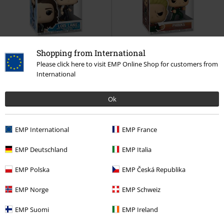
Shopping from International
%
%
Please click here to visit EMP Online Shop for customers from
International
€ 10,99
€ 10,99
Lois Lane vinylfiguur 563
Phinks vinyl figuur 1569
Hunter
Superman
Funko Pop!
x Hunter
Funko Pop!
Ok
EMP International
EMP France
EMP Deutschland
EMP Italia
1
...
4
5
6
EMP Polska
EMP Česká Republika
Pagina 6 van 6
EMP Norge
EMP Schweiz
Funko Pops
EMP Suomi
EMP Ireland
Funko Pop figuren: Haal je helden in huis