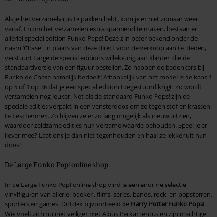
Als je het verzamelvirus te pakken hebt, kom je er niet zomaar weer
vanaf. En om het verzamelen extra spannend te maken, bestaan er
allerlei special edition Funko Pops! Deze zijn beter bekend onder de
naam ‘Chase’. In plaats van deze direct voor de verkoop aan te bieden,
verstuurt Large de special editions willekeurig aan klanten die de
standaardversie van een figuur bestellen. Zo hebben de bedenkers bij
Funko de Chase namelijk bedoelt! Afhankelijk van het model is de kans 1
op 6 of 1 op 36 dat je een special edition toegestuurd krijgt. Zo wordt
verzamelen nog leuker. Net als de standaard Funko Pops! zijn de
speciale edities verpakt in een vensterdoos om ze tegen stof en krassen
te beschermen. Zo blijven ze er zo lang mogelijk als nieuw uitzien,
waardoor zeldzame edities hun verzamelwaarde behouden. Speel je er
liever mee? Laat ons je dan niet tegenhouden en haal ze lekker uit hun
doos!
De Large Funko Pop! online shop
In de Large Funko Pop! online shop vind je een enorme selectie
vinylfiguren van allerlei boeken, films, series, bands, rock- en popsterren,
sporters en games. Ontdek bijvoorbeeld de
Harry Potter Funko Pops!
Wie voelt zich nu niet veiliger met Albus Perkamentus en zijn machtige