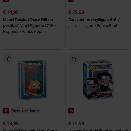
€ 14,99
€ 25,99
Mabel Tanaka (Chase Edition
Constantine vinylfiguur 616
possible!) Vinyl Figurine 1749
Justice League
Funko Pop!
Hoppers
Funko Pop!
%
Bijna uitverkocht
%
€ 19,99
€ 14,99
Super Girl Supergirl (Pop! Comic
Hiruzen Sarutobi (Pop! Animation)