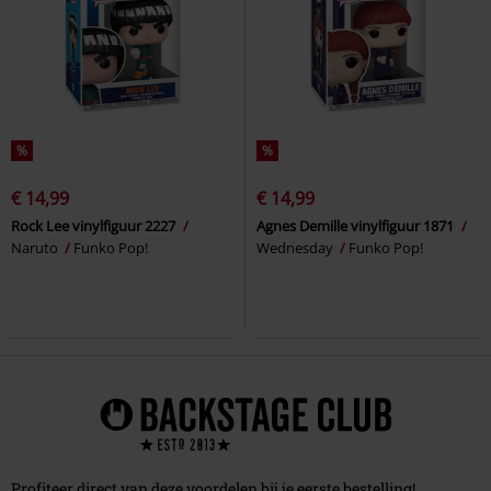
%
%
€ 14,99
€ 14,99
Rock Lee vinylfiguur 2227
Agnes Demille vinylfiguur 1871
Naruto
Funko Pop!
Wednesday
Funko Pop!
Profiteer direct van deze voordelen bij je eerste bestelling!