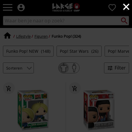
×
Large
0
–
Muziek-,
Packst
Zoek
zoeken
entertainment-,
in
en
catalogus
gaming-
Lifestyle
Figuren
Funko Pop! (324)
merch
+
Funko Pop! NEW
(148)
Pop! Star Wars
(26)
Pop! Marve
alternatieve
kleding
Filter