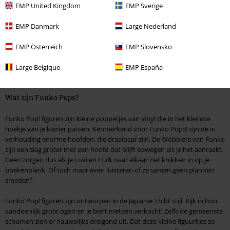
EMP United Kingdom
EMP Sverige
Er is een revolutie gaande in de wereld van fan merchandise. De tijden
waarin superhelden en magische wezens alleen in stripboeken en op
EMP Danmark
Large Nederland
het scherm bestonden zijn namelijk voorbij! Wie heeft er niet gedroomd
van een echt theefeestje met de Mad Hatter, wakker worden met
EMP Österreich
EMP Slovensko
niemand minder dan Thor in je slaapkamer of je kantoor delen met
Batman? Wat vroeger slechts een droom was, is nu mogelijk dankzij de
Large Belgique
EMP España
vinylfiguren van Funko Pop!
Wat zijn Funko Pops?
Funko Pop! figuren zijn kleine poppetjes van vinyl die in het kleinste
hoekje van je kamer passen. Kenmerkend voor Funko Pops! zijn de in
verhouding enorme hoofden, die draaibaar zijn. De Wobblers van Funko
zijn een slag groter met een hoofd dat blijft bewegen als je het aanraakt.
Geen zorgen dus als je Loki en Hulk naar elkaar ziet knikken in op je
boekenplank. Of toch maar even luisteren of ze samen geen plannen
smeden?
Funko Pop! figuren zijn ontworpen in de Japanse ‘chibi’ stijl. Kijk in hun
aandoenlijk grote ogen en je bent meteen verkocht! Zelfs de gemeenste
schurken zien er nauwelijks dreigend uit. Dat deze kleine figuurtjes zo