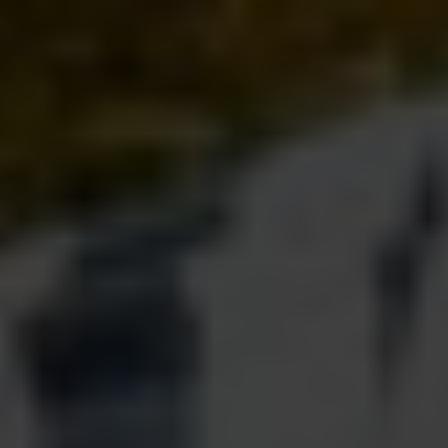
Rockwear & Music
Gothic Style
Streetwear
Movies & TV
Gaming