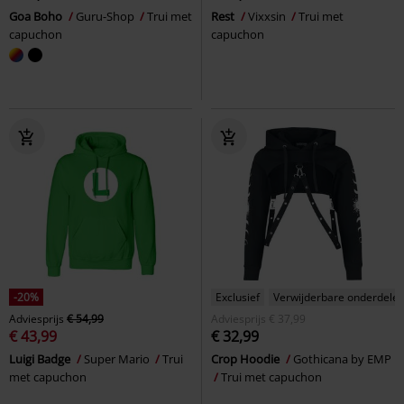
Goa Boho
Guru-Shop
Trui met
Rest
Vixxsin
Trui met
capuchon
capuchon
-20%
Exclusief
Verwijderbare onderdele
Adviesprijs
€ 54,99
Adviesprijs
€ 37,99
€ 43,99
€ 32,99
Luigi Badge
Super Mario
Trui
Crop Hoodie
Gothicana by EMP
met capuchon
Trui met capuchon