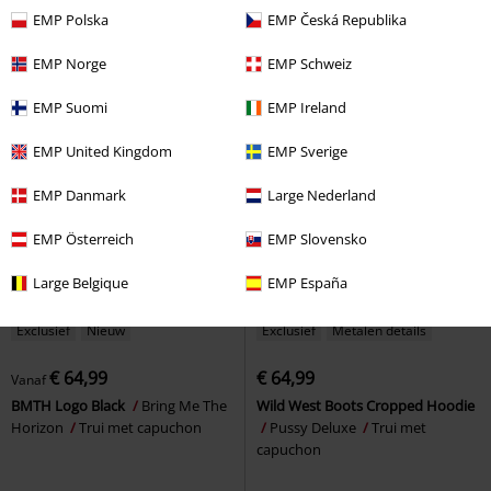
Gothicana
Trui met capuchon
Trui met capuchon
EMP Polska
EMP Česká Republika
EMP Norge
EMP Schweiz
EMP Suomi
EMP Ireland
EMP United Kingdom
EMP Sverige
EMP Danmark
Large Nederland
EMP Österreich
EMP Slovensko
Large Belgique
EMP España
Exclusief
Nieuw
Exclusief
Metalen details
€ 64,99
€ 64,99
Vanaf
BMTH Logo Black
Bring Me The
Wild West Boots Cropped Hoodie
Horizon
Trui met capuchon
Pussy Deluxe
Trui met
capuchon