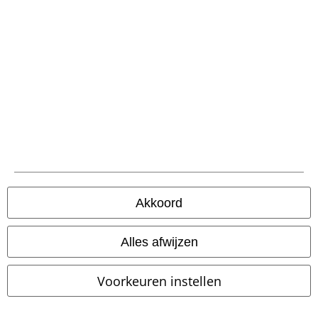
Verzending
PostNL Pickup
large app
Download gratis de nieuwe large app en profiteer van alle nieuwe
functies en voordelen!
Akkoord
Alles afwijzen
A Warner Music Group Company
Voorkeuren instellen