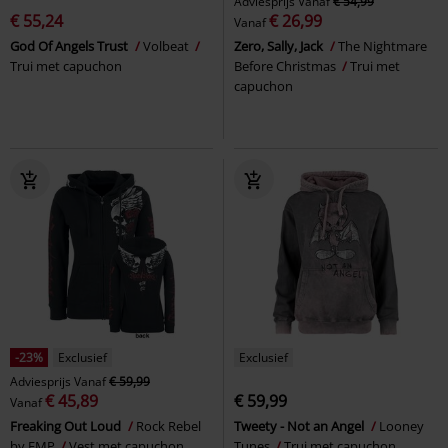
Adviesprijs
Vanaf
€ 54,99
€ 55,24
€ 26,99
Vanaf
God Of Angels Trust
Volbeat
Zero, Sally, Jack
The Nightmare
Trui met capuchon
Before Christmas
Trui met
capuchon
-23%
Exclusief
Exclusief
Adviesprijs
Vanaf
€ 59,99
€ 45,89
€ 59,99
Vanaf
Freaking Out Loud
Rock Rebel
Tweety - Not an Angel
Looney
by EMP
Vest met capuchon
Tunes
Trui met capuchon