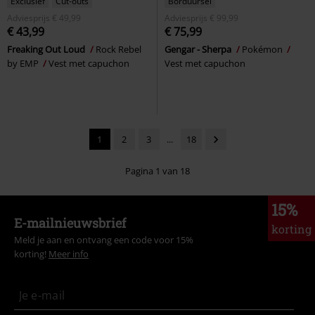
Exclusief
Cut-outs
Borduursel
Adviesprijs
€ 49,99
Adviesprijs
€ 99,99
€ 43,99
€ 75,99
Freaking Out Loud
Rock Rebel
Gengar - Sherpa
Pokémon
by EMP
Vest met capuchon
Vest met capuchon
1
2
3
...
18
Pagina 1 van 18
15%
E-mailnieuwsbrief
korting
Meld je aan en ontvang een code voor 15%
korting!
Meer info