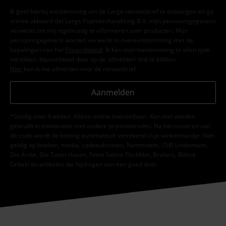
Ik geef hierbij toestemming om de Large-nieuwsbrief te ontvangen en ga
ermee akkoord dat Large Popmerchandising B.V. mijn persoonsgegevens
verwerkt om mij regelmatig te informeren over producten. Mijn
persoonsgegevens worden verwerkt in overeenstemming met de
bepalingen van het
Privacybeleid
. Ik kan mijn toestemming te allen tijde
intrekken, bijvoorbeeld door op de ‘afmelden’-link te klikken.
Hier
kan ik me afmelden voor de nieuwsbrief.
Aanmelden
*Geldig voor 4 weken. Alleen online inwisselbaar. Kan niet worden
gebruikt in combinatie met andere promotiecodes. Na het invoeren van
de code wordt de korting automatisch verrekend in je winkelmandje. Niet
geldig op boeken, media, cadeaubonnen, Rammstein, (Till) Lindemann,
Die Ärzte, Die Toten Hosen, Feine Sahne Fischfilet, Broilers, Böhse
Onkelz en artikelen die bijdragen aan een goed doel.