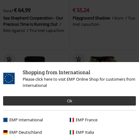
€ 64,99
€ 55,24
Vanaf
Sea Shepherd Cooperation - Our
Playground Shadow
Korn
Trui
Precious Time Is Running Out
met capuchon
Rise Against
Trui met capuchon
Shopping from International
Please click here to visit EMP Online Shop for customers from
International
Ok
Exclusief
EMP International
EMP France
Adviesprijs
€ 69,99
€ 64,99
€ 64,99
EMP Deutschland
EMP Italia
Occult Horror
Black Blood by
Goa Patchwork
Guru-Shop