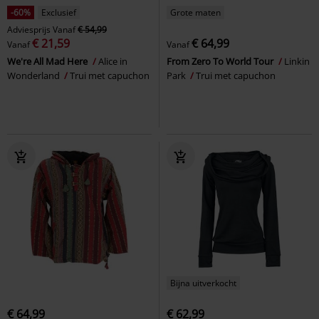
-60%
Exclusief
Grote maten
Adviesprijs
Vanaf
€ 54,99
€ 21,59
€ 64,99
Vanaf
Vanaf
We're All Mad Here
Alice in
From Zero To World Tour
Linkin
Wonderland
Trui met capuchon
Park
Trui met capuchon
Bijna uitverkocht
€ 64,99
€ 62,99