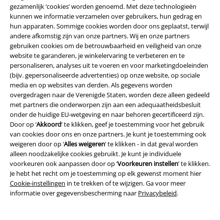
gezamenlijk ‘cookies’ worden genoemd. Met deze technologieën
kunnen we informatie verzamelen over gebruikers, hun gedrag en
hun apparaten. Sommige cookies worden door ons geplaatst, terwijl
andere afkomstig zijn van onze partners. Wij en onze partners
gebruiken cookies om de betrouwbaarheid en veiligheid van onze
website te garanderen, je winkelervaring te verbeteren en te
personaliseren, analyses uit te voeren en voor marketingdoeleinden
Maak deel uit van de community!
(bijv. gepersonaliseerde advertenties) op onze website, op sociale
media en op websites van derden. Als gegevens worden
overgedragen naar de Verenigde Staten, worden deze alleen gedeeld
met partners die onderworpen zijn aan een adequaatheidsbesluit
onder de huidige EU-wetgeving en naar behoren gecertificeerd zijn.
Door op ‘
Akkoord
’ te klikken, geef je toestemming voor het gebruik
van cookies door ons en onze partners. Je kunt je toestemming ook
weigeren door op ‘
Alles weigeren
’ te klikken - in dat geval worden
alleen noodzakelijke cookies gebruikt. Je kunt je individuele
voorkeuren ook aanpassen door op ‘
Voorkeuren instellen
’ te klikken.
Je hebt het recht om je toestemming op elk gewenst moment hier
Betaalmethodes
Cookie-instellingen
in te trekken of te wijzigen. Ga voor meer
informatie over gegevensbescherming naar
Privacybeleid
.