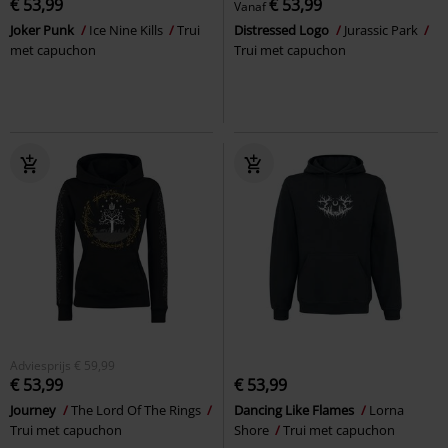
€ 53,99
€ 53,99
Vanaf
Joker Punk
Ice Nine Kills
Trui
Distressed Logo
Jurassic Park
met capuchon
Trui met capuchon
Adviesprijs
€ 59,99
€ 53,99
€ 53,99
Journey
The Lord Of The Rings
Dancing Like Flames
Lorna
Trui met capuchon
Shore
Trui met capuchon