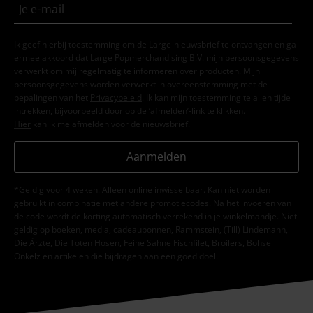
Ik geef hierbij toestemming om de Large-nieuwsbrief te ontvangen en ga
ermee akkoord dat Large Popmerchandising B.V. mijn persoonsgegevens
verwerkt om mij regelmatig te informeren over producten. Mijn
persoonsgegevens worden verwerkt in overeenstemming met de
bepalingen van het
Privacybeleid
. Ik kan mijn toestemming te allen tijde
intrekken, bijvoorbeeld door op de ‘afmelden’-link te klikken.
Hier
kan ik me afmelden voor de nieuwsbrief.
Aanmelden
*Geldig voor 4 weken. Alleen online inwisselbaar. Kan niet worden
gebruikt in combinatie met andere promotiecodes. Na het invoeren van
de code wordt de korting automatisch verrekend in je winkelmandje. Niet
geldig op boeken, media, cadeaubonnen, Rammstein, (Till) Lindemann,
Die Ärzte, Die Toten Hosen, Feine Sahne Fischfilet, Broilers, Böhse
Onkelz en artikelen die bijdragen aan een goed doel.