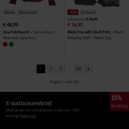
Nieuw
Borduursel
-32%
Exclusief
Adviesprijs
€ 24,99
€ 48,99
€ 16,99
Goa Patchwork
Guru-Shop
Bikini Top with Skull Print
Rock
Vest met capuchon
Rebel by EMP
Bikini Top
1
2
3
...
190
Pagina 1 van 190
15%
E-mailnieuwsbrief
korting
Meld je aan en ontvang een code voor 15%
korting!
Meer info