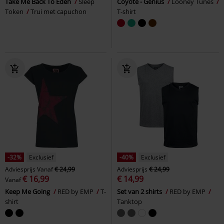
Take Me Back To Eden
Sleep
Coyote - Genius
Looney Tunes
Token
Trui met capuchon
T-shirt
-32%
Exclusief
-40%
Exclusief
Adviesprijs
Vanaf
€ 24,99
Adviesprijs
€ 24,99
€ 16,99
€ 14,99
Vanaf
Keep Me Going
RED by EMP
T-
Set van 2 shirts
RED by EMP
shirt
Tanktop