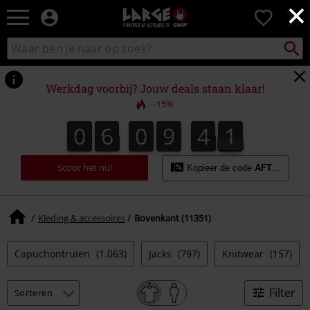
×
Large
0
–
Muziek-,
Packst
Zoek
zoeken
entertainment-,
in
en
catalogus
gaming-
Werkdag voorbij? Jouw deals staan klaar!
merch
-15%
+
alternatieve
0
6
0
9
4
0
0
6
0
9
3
9
4
1
3
9
0
kleding
Scoor het nu!
Kopieer de code
AFTERWOR
Kleding & accessoires
Bovenkant (11351)
Capuchontruien
(1.063)
Jacks
(797)
Knitwear
(157)
Filter