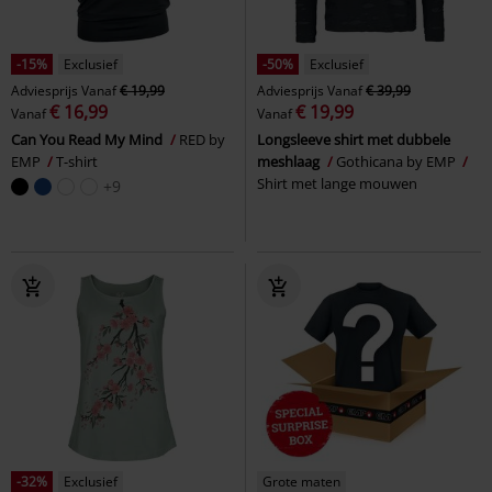
-15%
Exclusief
-50%
Exclusief
Adviesprijs
Vanaf
€ 19,99
Adviesprijs
Vanaf
€ 39,99
€ 16,99
€ 19,99
Vanaf
Vanaf
Can You Read My Mind
RED by
Longsleeve shirt met dubbele
EMP
T-shirt
meshlaag
Gothicana by EMP
Shirt met lange mouwen
+9
-32%
Exclusief
Grote maten