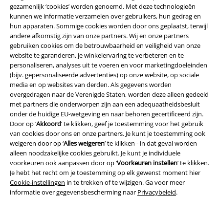
Duurzaamheid
gezamenlijk ‘cookies’ worden genoemd. Met deze technologieën
kunnen we informatie verzamelen over gebruikers, hun gedrag en
hun apparaten. Sommige cookies worden door ons geplaatst, terwijl
andere afkomstig zijn van onze partners. Wij en onze partners
gebruiken cookies om de betrouwbaarheid en veiligheid van onze
website te garanderen, je winkelervaring te verbeteren en te
personaliseren, analyses uit te voeren en voor marketingdoeleinden
(bijv. gepersonaliseerde advertenties) op onze website, op sociale
media en op websites van derden. Als gegevens worden
overgedragen naar de Verenigde Staten, worden deze alleen gedeeld
Maak deel uit van de community!
met partners die onderworpen zijn aan een adequaatheidsbesluit
onder de huidige EU-wetgeving en naar behoren gecertificeerd zijn.
Door op ‘
Akkoord
’ te klikken, geef je toestemming voor het gebruik
van cookies door ons en onze partners. Je kunt je toestemming ook
weigeren door op ‘
Alles weigeren
’ te klikken - in dat geval worden
alleen noodzakelijke cookies gebruikt. Je kunt je individuele
voorkeuren ook aanpassen door op ‘
Voorkeuren instellen
’ te klikken.
Je hebt het recht om je toestemming op elk gewenst moment hier
Cookie-instellingen
in te trekken of te wijzigen. Ga voor meer
informatie over gegevensbescherming naar
Privacybeleid
.
Betaalmethodes