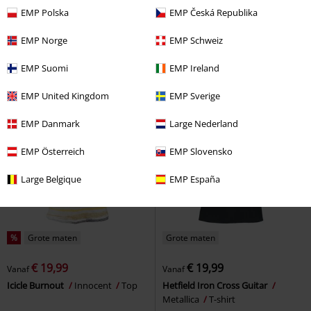
€ 26,99
€ 259,99
EMP Polska
EMP Česká Republika
R.E.D. by EMP
RED by EMP
ELENA2
Khujo
Winterjas
Poloshirt
EMP Norge
EMP Schweiz
EMP Suomi
EMP Ireland
EMP United Kingdom
EMP Sverige
EMP Danmark
Large Nederland
EMP Österreich
EMP Slovensko
Large Belgique
EMP España
%
Grote maten
Grote maten
€ 19,99
€ 19,99
Vanaf
Vanaf
Icicle Burnout
Innocent
Top
Hetfield Iron Cross Guitar
Metallica
T-shirt