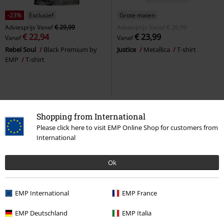
-23%
Exclusief
Grote maten
Adviesprijs
Vanaf
€ 29,99
Adviesprijs
Vanaf
€ 26,99
€ 22,94
€ 23,99
Vanaf
Vanaf
Rebel Soul
Black Premium by
Justice
Metallica
T-shirt
EMP
T-shirt
Shopping from International
Please click here to visit EMP Online Shop for customers from
International
Ok
EMP International
EMP France
Exclusief
Nieuw
Bijna uitverkocht
Verwijderbare on
EMP Deutschland
EMP Italia