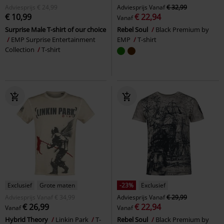
Adviesprijs
€ 24,99
Adviesprijs
Vanaf
€ 32,99
€ 10,99
€ 22,94
Vanaf
Surprise Male T-shirt of our choice
Rebel Soul
Black Premium by
EMP Surprise Entertainment
EMP
T-shirt
Collection
T-shirt
Exclusief
Grote maten
-23%
Exclusief
Adviesprijs
Vanaf
€ 34,99
Adviesprijs
Vanaf
€ 29,99
€ 26,99
€ 22,94
Vanaf
Vanaf
Hybrid Theory
Linkin Park
T-
Rebel Soul
Black Premium by