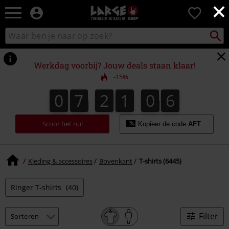
×
Large
0
–
Muziek-,
Packst
Zoek
zoeken
entertainment-,
in
en
catalogus
gaming-
Werkdag voorbij? Jouw deals staan klaar!
merch
-15%
+
alternatieve
0
7
2
1
0
5
0
7
2
1
0
4
0
0
6
4
5
kleding
Scoor het nu!
Kopieer de code
AFTERWOR
Kleding & accessoires
Bovenkant
T-shirts (6445)
Ringer T-shirts
(40)
Filter