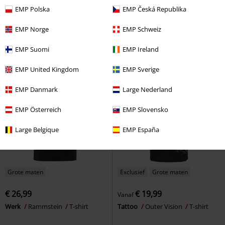
€ 32,99
€ 32,99
Vanaf
EMP Polska
EMP Česká Republika
Essential T-shirt with Lacing Detail
EMP Signature Collection
Black Premium by EMP
T-shirt
Metallica
T-shirt
EMP Norge
EMP Schweiz
EMP Suomi
EMP Ireland
EMP United Kingdom
EMP Sverige
EMP Danmark
Large Nederland
EMP Österreich
EMP Slovensko
Large Belgique
EMP España
Grote maten
Exclusief
Grote maten
€ 26,99
€ 19,99
Vanaf
Werk
Rammstein
T-shirt
Tattoo
Outer Vision
T-shirt