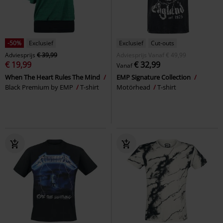
-50%
Exclusief
Exclusief
Cut-outs
Adviesprijs
€ 39,99
Adviesprijs
Vanaf
€ 49,99
€ 19,99
€ 32,99
Vanaf
When The Heart Rules The Mind
EMP Signature Collection
Black Premium by EMP
T-shirt
Motörhead
T-shirt