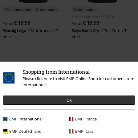
Print met effect
Grote maten
Grote maten
Adviesprijs
Vanaf
€ 24,99
€ 19,99
€ 19,99
Vanaf
Vanaf
Warpig Logo
Motörhead
T-
Boys Don't Cry
The Cure
T-
shirt
shirt
Shopping from International
Please click here to visit EMP Online Shop for customers from
International
Ok
EMP International
EMP France
Exclusief
Nieuw
Exclusief
Borduursel
EMP Deutschland
EMP Italia
Adviesprijs
€ 34,99
Adviesprijs
Vanaf
€ 49,99