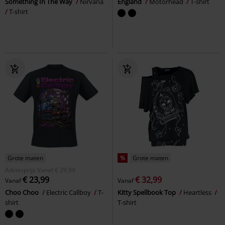
Something In The Way
Nirvana
England
Motörhead
T-shirt
T-shirt
Grote maten
%
Grote maten
Adviesprijs
Vanaf
€ 29,99
€ 23,99
€ 32,99
Vanaf
Vanaf
Choo Choo
Electric Callboy
T-
Kitty Spellbook Top
Heartless
shirt
T-shirt