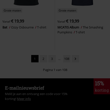
Grote maten
Grote maten
€ 19,99
€ 19,99
Vanaf
Vanaf
Bat
Ozzy Osbourne
T-shirt
MCATIS Album
The Smashing
Pumpkins
T-shirt
1
2
3
...
108
Pagina 1 van 108
15%
E-mailnieuwsbrief
korting
Meld je aan en ontvang een code voor 15%
korting!
Meer info