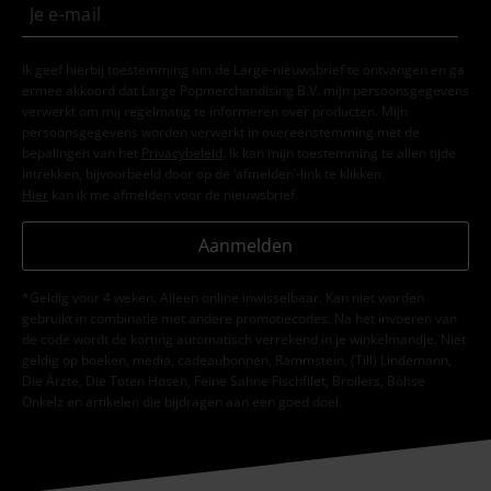
Ik geef hierbij toestemming om de Large-nieuwsbrief te ontvangen en ga
ermee akkoord dat Large Popmerchandising B.V. mijn persoonsgegevens
verwerkt om mij regelmatig te informeren over producten. Mijn
persoonsgegevens worden verwerkt in overeenstemming met de
bepalingen van het
Privacybeleid
. Ik kan mijn toestemming te allen tijde
intrekken, bijvoorbeeld door op de ‘afmelden’-link te klikken.
Hier
kan ik me afmelden voor de nieuwsbrief.
Aanmelden
*Geldig voor 4 weken. Alleen online inwisselbaar. Kan niet worden
gebruikt in combinatie met andere promotiecodes. Na het invoeren van
de code wordt de korting automatisch verrekend in je winkelmandje. Niet
geldig op boeken, media, cadeaubonnen, Rammstein, (Till) Lindemann,
Die Ärzte, Die Toten Hosen, Feine Sahne Fischfilet, Broilers, Böhse
Onkelz en artikelen die bijdragen aan een goed doel.