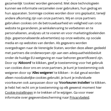
Duurzaamheid
gezamenlijk ‘cookies’ worden genoemd. Met deze technologieën
kunnen we informatie verzamelen over gebruikers, hun gedrag en
hun apparaten. Sommige cookies worden door ons geplaatst, terwijl
andere afkomstig zijn van onze partners. Wij en onze partners
gebruiken cookies om de betrouwbaarheid en veiligheid van onze
website te garanderen, je winkelervaring te verbeteren en te
personaliseren, analyses uit te voeren en voor marketingdoeleinden
(bijv. gepersonaliseerde advertenties) op onze website, op sociale
media en op websites van derden. Als gegevens worden
overgedragen naar de Verenigde Staten, worden deze alleen gedeeld
Maak deel uit van de community!
met partners die onderworpen zijn aan een adequaatheidsbesluit
onder de huidige EU-wetgeving en naar behoren gecertificeerd zijn.
Door op ‘
Akkoord
’ te klikken, geef je toestemming voor het gebruik
van cookies door ons en onze partners. Je kunt je toestemming ook
weigeren door op ‘
Alles weigeren
’ te klikken - in dat geval worden
alleen noodzakelijke cookies gebruikt. Je kunt je individuele
voorkeuren ook aanpassen door op ‘
Voorkeuren instellen
’ te klikken.
Je hebt het recht om je toestemming op elk gewenst moment hier
Cookie-instellingen
in te trekken of te wijzigen. Ga voor meer
informatie over gegevensbescherming naar
Privacybeleid
.
Betaalmethodes