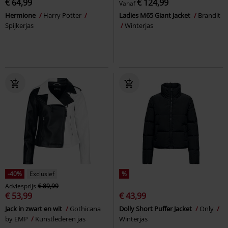
€ 64,99
€ 124,99
Vanaf
Hermione
Harry Potter
Ladies M65 Giant Jacket
Brandit
Spijkerjas
Winterjas
-40%
Exclusief
%
Adviesprijs
€ 89,99
€ 53,99
€ 43,99
Jack in zwart en wit
Gothicana
Dolly Short Puffer Jacket
Only
by EMP
Kunstlederen jas
Winterjas