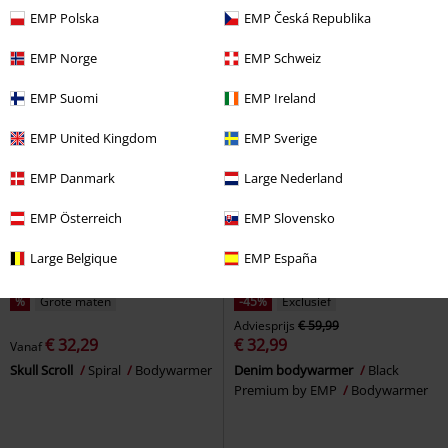
Forplay
Bodywarmer
Bodywarmer
EMP Polska
EMP Česká Republika
EMP Norge
EMP Schweiz
EMP Suomi
EMP Ireland
EMP United Kingdom
EMP Sverige
EMP Danmark
Large Nederland
EMP Österreich
EMP Slovensko
Large Belgique
EMP España
%
Grote maten
-45%
Exclusief
Adviesprijs
€ 59,99
€ 32,29
€ 32,99
Vanaf
Skull Scroll
Spiral
Bodywarmer
Denim bodywarmer
Black
Premium by EMP
Bodywarmer