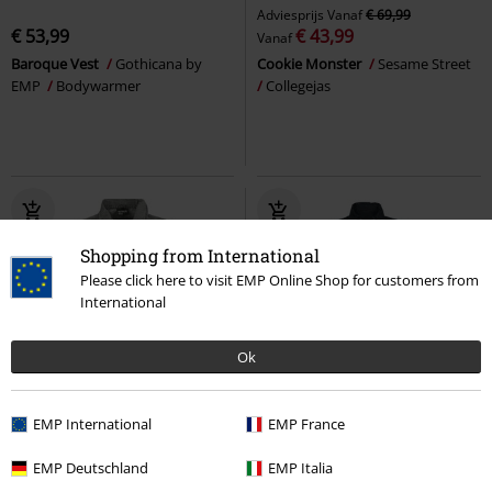
Adviesprijs
Vanaf
€ 69,99
€ 53,99
€ 43,99
Vanaf
Baroque Vest
Gothicana by
Cookie Monster
Sesame Street
EMP
Bodywarmer
Collegejas
Shopping from International
Please click here to visit EMP Online Shop for customers from
International
Ok
%
%
Grote maten
EMP International
EMP France
€ 37,99
€ 26,99
Vanaf
EMP Deutschland
EMP Italia
Destroyed Washed Denim Vest
Diesel Punk
Spiral