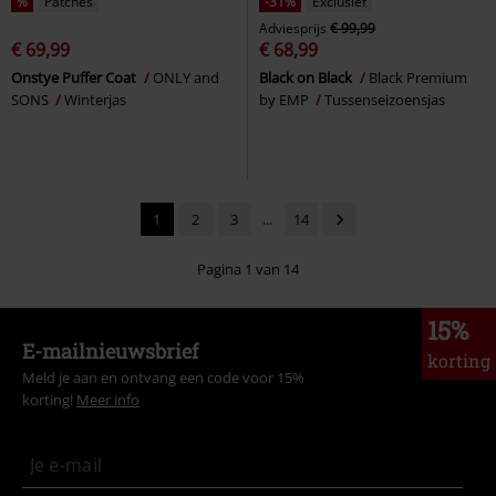
%
Patches
-31%
Exclusief
Adviesprijs
€ 99,99
€ 69,99
€ 68,99
Onstye Puffer Coat
ONLY and
Black on Black
Black Premium
SONS
Winterjas
by EMP
Tussenseizoensjas
1
2
3
...
14
Pagina 1 van 14
15%
E-mailnieuwsbrief
korting
Meld je aan en ontvang een code voor 15%
korting!
Meer info