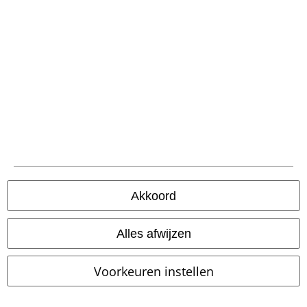
Verzending
PostNL Pickup
large app
Download gratis de nieuwe large app en profiteer van alle nieuwe
functies en voordelen!
Akkoord
Alles afwijzen
A Warner Music Group Company
Voorkeuren instellen