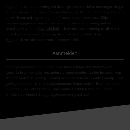
Ik geef hierbij toestemming om de Large-nieuwsbrief te ontvangen en ga
ermee akkoord dat Large Popmerchandising B.V. mijn persoonsgegevens
verwerkt om mij regelmatig te informeren over producten. Mijn
persoonsgegevens worden verwerkt in overeenstemming met de
bepalingen van het
Privacybeleid
. Ik kan mijn toestemming te allen tijde
intrekken, bijvoorbeeld door op de ‘afmelden’-link te klikken.
Hier
kan ik me afmelden voor de nieuwsbrief.
Aanmelden
*Geldig voor 4 weken. Alleen online inwisselbaar. Kan niet worden
gebruikt in combinatie met andere promotiecodes. Na het invoeren van
de code wordt de korting automatisch verrekend in je winkelmandje. Niet
geldig op boeken, media, cadeaubonnen, Rammstein, (Till) Lindemann,
Die Ärzte, Die Toten Hosen, Feine Sahne Fischfilet, Broilers, Böhse
Onkelz en artikelen die bijdragen aan een goed doel.