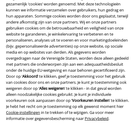
gezamenlijk ‘cookies’ worden genoemd. Met deze technologieën
kunnen we informatie verzamelen over gebruikers, hun gedrag en
hun apparaten. Sommige cookies worden door ons geplaatst, terwijl
andere afkomstig zijn van onze partners. Wij en onze partners
gebruiken cookies om de betrouwbaarheid en veiligheid van onze
website te garanderen, je winkelervaring te verbeteren en te
personaliseren, analyses uit te voeren en voor marketingdoeleinden
Maak deel uit van de community!
(bijv. gepersonaliseerde advertenties) op onze website, op sociale
media en op websites van derden. Als gegevens worden
overgedragen naar de Verenigde Staten, worden deze alleen gedeeld
met partners die onderworpen zijn aan een adequaatheidsbesluit
onder de huidige EU-wetgeving en naar behoren gecertificeerd zijn.
Door op ‘
Akkoord
’ te klikken, geef je toestemming voor het gebruik
van cookies door ons en onze partners. Je kunt je toestemming ook
weigeren door op ‘
Alles weigeren
’ te klikken - in dat geval worden
alleen noodzakelijke cookies gebruikt. Je kunt je individuele
voorkeuren ook aanpassen door op ‘
Voorkeuren instellen
’ te klikken.
Je hebt het recht om je toestemming op elk gewenst moment hier
Betaalmethodes
Cookie-instellingen
in te trekken of te wijzigen. Ga voor meer
informatie over gegevensbescherming naar
Privacybeleid
.