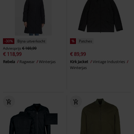
-30%
Bijna uitverkocht
%
Patches
Adviesprijs
€ 169,99
€ 118,99
€ 89,99
Rebela
Ragwear
Winterjas
Kirk Jacket
Vintage Industries
Winterjas