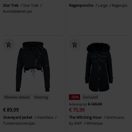
Star Trek
Star Trek
Regenponcho
Large
Regenjas
Kunstlederen jas
Metalen details
Vetering
-30%
Exclusief
Adviesprijs
€ 109,99
€ 89,99
€ 75,99
Graveyard Jacket
Heartless
The Witching Hour
Gothicana
Tussenseizoensjas
by EMP
Winterjas