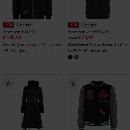
-29%
Exclusief
-19%
Exclusief
Adviesprijs
€ 149,99
Adviesprijs
Vanaf
€ 34,99
€ 105,99
€ 28,04
Vanaf
Arcane - Jinx
League Of Legends
Black Sweat Vest with Hood
RED
Bomberjack
by EMP
Bodywarmer