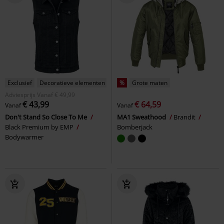
Exclusief
Decoratieve elementen
%
Grote maten
Adviesprijs
Vanaf
€ 49,99
€ 43,99
€ 64,59
Vanaf
Vanaf
Don't Stand So Close To Me
MA1 Sweathood
Brandit
Black Premium by EMP
Bomberjack
Bodywarmer