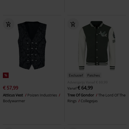
%
Exclusief
Patches
Adviesprijs
Vanaf
€ 69,99
€ 57,99
€ 64,99
Vanaf
Atticus Vest
Poizen Industries
Tree Of Gondor
The Lord Of The
Bodywarmer
Rings
Collegejas