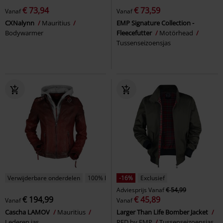
€ 73,94
€ 73,59
Vanaf
Vanaf
CXNalynn
Mauritius
EMP Signature Collection -
Bodywarmer
Fleecefutter
Motörhead
Tussenseizoensjas
Verwijderbare onderdelen
100% leder
-16%
Exclusief
Adviesprijs
Vanaf
€ 54,99
€ 194,99
€ 45,89
Vanaf
Vanaf
Cascha LAMOV
Mauritius
Larger Than Life Bomber Jacket
Lederen jas
RED by EMP
Tussenseizoensjas