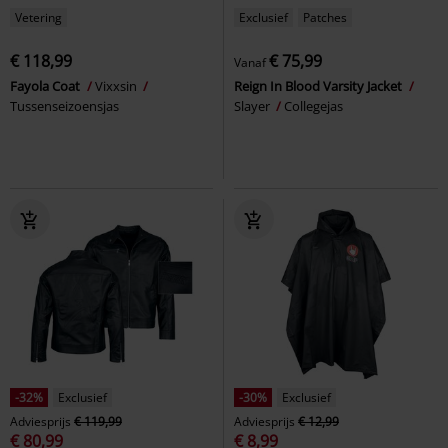
Vetering
Exclusief
Patches
€ 118,99
€ 75,99
Vanaf
Fayola Coat
Vixxsin
Reign In Blood Varsity Jacket
Tussenseizoensjas
Slayer
Collegejas
-32%
Exclusief
-30%
Exclusief
Adviesprijs
€ 119,99
Adviesprijs
€ 12,99
€ 80,99
€ 8,99