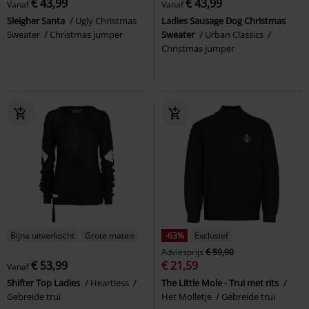
€ 43,99
€ 43,99
Vanaf
Vanaf
Sleigher Santa
Ugly Christmas
Ladies Sausage Dog Christmas
Sweater
Christmas jumper
Sweater
Urban Classics
Christmas jumper
Bijna uitverkocht
Grote maten
-63%
Exclusief
Adviesprijs
€ 59,90
€ 53,99
€ 21,59
Vanaf
Shifter Top Ladies
Heartless
The Little Mole - Trui met rits
Gebreide trui
Het Molletje
Gebreide trui