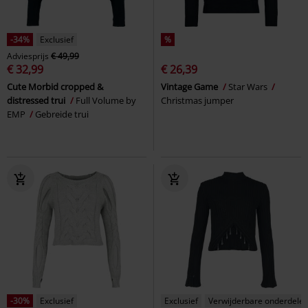
-34%
Exclusief
%
Adviesprijs
€ 49,99
€ 32,99
€ 26,39
Cute Morbid cropped &
Vintage Game
Star Wars
distressed trui
Full Volume by
Christmas jumper
EMP
Gebreide trui
-30%
Exclusief
Exclusief
Verwijderbare onderdele