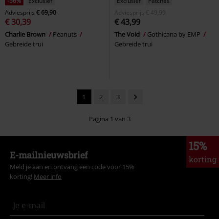
-56%
Exclusief
Exclusief
Patches
Adviesprijs
€ 69,90
Adviesprijs
€ 49,99
€ 30,39
€ 43,99
Charlie Brown
Peanuts
The Void
Gothicana by EMP
Gebreide trui
Gebreide trui
1
2
3
Pagina 1 van 3
15%
E-mailnieuwsbrief
korting
Meld je aan en ontvang een code voor 15%
korting!
Meer info