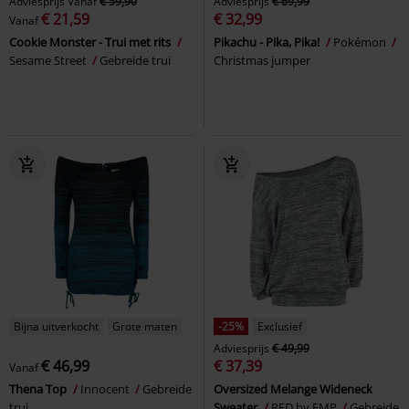
Adviesprijs
Vanaf
€ 59,90
Adviesprijs
€ 69,99
€ 21,59
€ 32,99
Vanaf
Cookie Monster - Trui met rits
Pikachu - Pika, Pika!
Pokémon
Sesame Street
Gebreide trui
Christmas jumper
Bijna uitverkocht
Grote maten
-25%
Exclusief
Adviesprijs
€ 49,99
€ 46,99
€ 37,39
Vanaf
Thena Top
Innocent
Gebreide
Oversized Melange Wideneck
trui
Sweater
RED by EMP
Gebreide