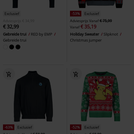
Exclusief
-53%
Exclusief
Adviesprijs
€ 34,99
Adviesprijs
Vanaf
€ 75,99
€ 32,99
€ 35,19
Vanaf
Gebreide trui
RED by EMP
Holiday Sweater
Slipknot
Gebreide trui
Christmas jumper
-63%
Exclusief
-52%
Exclusief