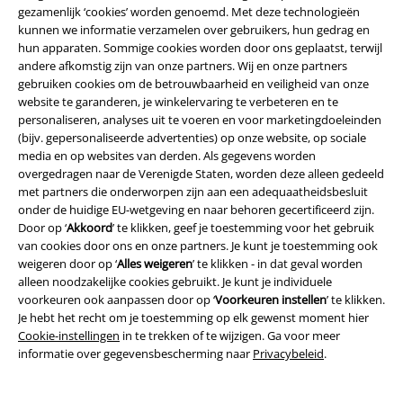
gezamenlijk ‘cookies’ worden genoemd. Met deze technologieën
kunnen we informatie verzamelen over gebruikers, hun gedrag en
hun apparaten. Sommige cookies worden door ons geplaatst, terwijl
andere afkomstig zijn van onze partners. Wij en onze partners
gebruiken cookies om de betrouwbaarheid en veiligheid van onze
website te garanderen, je winkelervaring te verbeteren en te
personaliseren, analyses uit te voeren en voor marketingdoeleinden
(bijv. gepersonaliseerde advertenties) op onze website, op sociale
Maak deel uit van de community!
media en op websites van derden. Als gegevens worden
overgedragen naar de Verenigde Staten, worden deze alleen gedeeld
met partners die onderworpen zijn aan een adequaatheidsbesluit
onder de huidige EU-wetgeving en naar behoren gecertificeerd zijn.
Door op ‘
Akkoord
’ te klikken, geef je toestemming voor het gebruik
van cookies door ons en onze partners. Je kunt je toestemming ook
weigeren door op ‘
Alles weigeren
’ te klikken - in dat geval worden
alleen noodzakelijke cookies gebruikt. Je kunt je individuele
voorkeuren ook aanpassen door op ‘
Voorkeuren instellen
’ te klikken.
Je hebt het recht om je toestemming op elk gewenst moment hier
Cookie-instellingen
in te trekken of te wijzigen. Ga voor meer
Betaalmethodes
informatie over gegevensbescherming naar
Privacybeleid
.