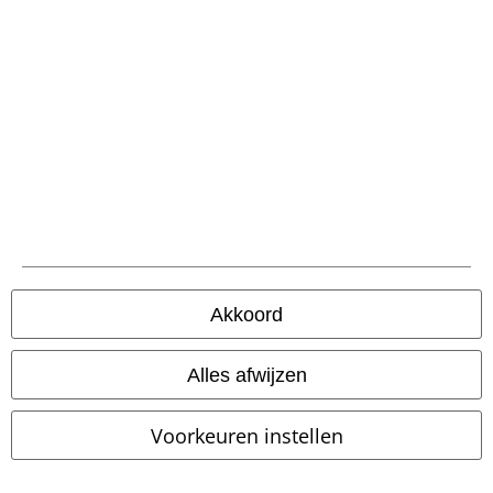
Verzending
PostNL Pickup
large app
Download gratis de nieuwe large app en profiteer van alle nieuwe
functies en voordelen!
Akkoord
Alles afwijzen
A Warner Music Group Company
Voorkeuren instellen