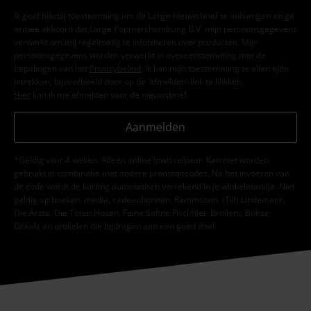
Ik geef hierbij toestemming om de Large-nieuwsbrief te ontvangen en ga
ermee akkoord dat Large Popmerchandising B.V. mijn persoonsgegevens
verwerkt om mij regelmatig te informeren over producten. Mijn
persoonsgegevens worden verwerkt in overeenstemming met de
bepalingen van het
Privacybeleid
. Ik kan mijn toestemming te allen tijde
intrekken, bijvoorbeeld door op de ‘afmelden’-link te klikken.
Hier
kan ik me afmelden voor de nieuwsbrief.
Aanmelden
*Geldig voor 4 weken. Alleen online inwisselbaar. Kan niet worden
gebruikt in combinatie met andere promotiecodes. Na het invoeren van
de code wordt de korting automatisch verrekend in je winkelmandje. Niet
geldig op boeken, media, cadeaubonnen, Rammstein, (Till) Lindemann,
Die Ärzte, Die Toten Hosen, Feine Sahne Fischfilet, Broilers, Böhse
Onkelz en artikelen die bijdragen aan een goed doel.