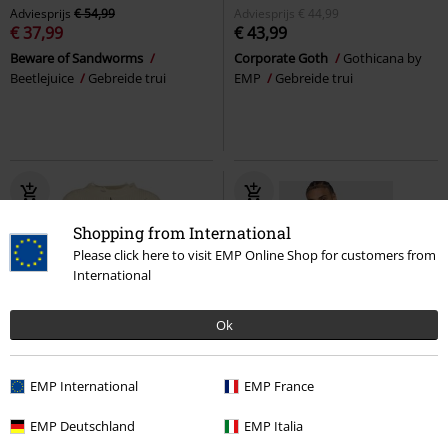
Adviesprijs
€ 54,99
Adviesprijs
€ 44,99
€ 37,99
€ 43,99
Beware of Sandworms
Corporate Goth
Gothicana by
Beetlejuice
Gebreide trui
EMP
Gebreide trui
Shopping from International
Please click here to visit EMP Online Shop for customers from
International
Ok
%
Cut-outs
%
Bijna uitverkocht
EMP International
EMP France
€ 37,99
€ 43,99
EMP Deutschland
EMP Italia
Kara Vex Jumper
Banned
Shadowmark Jaquard
Killstar