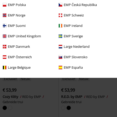
Gebreide trui
Gebreide trui
EMP Polska
EMP Česká Republika
EMP Norge
EMP Schweiz
EMP Suomi
EMP Ireland
EMP United Kingdom
EMP Sverige
EMP Danmark
Large Nederland
EMP Österreich
EMP Slovensko
Large Belgique
EMP España
Exclusief
Nieuw
Exclusief
Nieuw
€ 53,99
€ 53,99
Cozy Kitty
RED by EMP
R.E.D. by EMP
RED by EMP
Gebreide trui
Gebreide trui