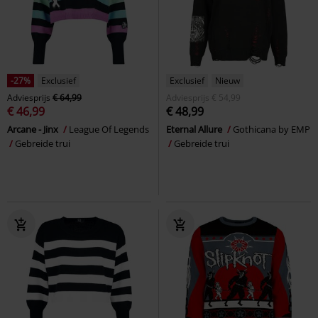
-27%
Exclusief
Exclusief
Nieuw
Adviesprijs
€ 64,99
Adviesprijs
€ 54,99
€ 46,99
€ 48,99
Arcane - Jinx
League Of Legends
Eternal Allure
Gothicana by EMP
Gebreide trui
Gebreide trui