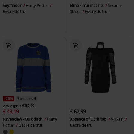
Gryffindor
Harry Potter
Elmo - Trui met rits
Sesame
Gebreide trui
Street
Gebreide trui
-28%
Borduursel
Adviesprijs
€ 59,99
€ 43,19
€ 62,99
Ravenclaw - Quidditch
Harry
Absence of Light top
Vixxsin
Potter
Gebreide trui
Gebreide trui