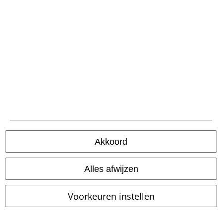
%
%
Bijna uitverkocht
€ 55,24
€ 43,19
Vanaf
Vanaf
M65 Vintage Trousers
Brandit
Savage Vintage Shorts
Brandit
Cargobroek
Shorts
Akkoord
Alles afwijzen
Voorkeuren instellen