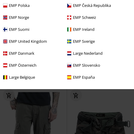
EMP Polska
EMP Česká Republika
EMP Norge
EMP Schweiz
EMP Suomi
EMP Ireland
EMP United Kingdom
EMP Sverige
%
Bijna uitverkocht
Grote maten
EMP Danmark
Large Nederland
€ 30,99
€ 43,99
Vanaf
Ripstop Slim Fit Combi Trousers
Urban Legend 3/4 Shorts
EMP Österreich
EMP Slovensko
Brandit
Cargobroek
Brandit
Shorts
Large Belgique
EMP España