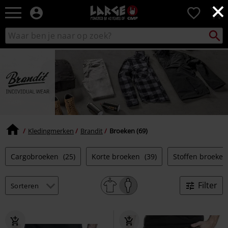
×
Large
0
–
Muziek-,
Packst
Zoek
zoeken
entertainment-,
in
en
catalogus
gaming-
merch
+
alternatieve
kleding
Kledingmerken
Brandit
Broeken (69)
Cargobroeken
(25)
Korte broeken
(39)
Stoffen broeke
Filter