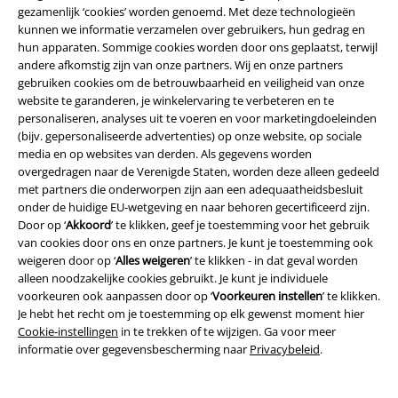
gezamenlijk ‘cookies’ worden genoemd. Met deze technologieën
€ 32,99
€ 64,99
Vanaf
Vanaf
kunnen we informatie verzamelen over gebruikers, hun gedrag en
US Ranger
Brandit
Stoffen
Pure Vintage Trouser Slim
hun apparaten. Sommige cookies worden door ons geplaatst, terwijl
broek
Brandit
Cargobroek
andere afkomstig zijn van onze partners. Wij en onze partners
gebruiken cookies om de betrouwbaarheid en veiligheid van onze
website te garanderen, je winkelervaring te verbeteren en te
personaliseren, analyses uit te voeren en voor marketingdoeleinden
(bijv. gepersonaliseerde advertenties) op onze website, op sociale
media en op websites van derden. Als gegevens worden
overgedragen naar de Verenigde Staten, worden deze alleen gedeeld
met partners die onderworpen zijn aan een adequaatheidsbesluit
onder de huidige EU-wetgeving en naar behoren gecertificeerd zijn.
Door op ‘
Akkoord
’ te klikken, geef je toestemming voor het gebruik
van cookies door ons en onze partners. Je kunt je toestemming ook
weigeren door op ‘
Alles weigeren
’ te klikken - in dat geval worden
alleen noodzakelijke cookies gebruikt. Je kunt je individuele
voorkeuren ook aanpassen door op ‘
Voorkeuren instellen
’ te klikken.
Je hebt het recht om je toestemming op elk gewenst moment hier
Cookie-instellingen
in te trekken of te wijzigen. Ga voor meer
informatie over gegevensbescherming naar
Privacybeleid
.