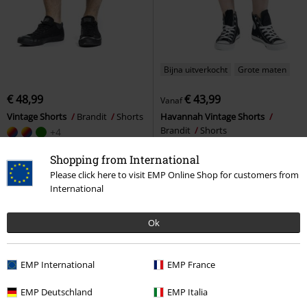
Bijna uitverkocht
Grote maten
€ 48,99
€ 43,99
Vanaf
Vintage Shorts
Brandit
Shorts
Havannah Vintage Shorts
Brandit
Shorts
+4
Shopping from International
Please click here to visit EMP Online Shop for customers from
International
Ok
EMP International
EMP France
EMP Deutschland
EMP Italia