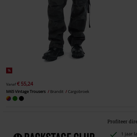
%
€ 55,24
Vanaf
M65 Vintage Trousers
Brandit
Cargobroek
Profiteer dir
1 jaar