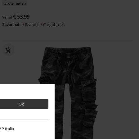
Grote maten
€ 53,99
Vanaf
Savannah
Brandit
Cargobroek
Ok
P Italia