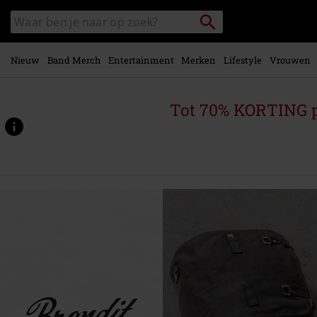
Overslaan
Packstation
Zoek
naar
zoeken
in
hoofdinhoud
catalogus
Nieuw
Band Merch
Entertainment
Merken
Lifestyle
Vrouwen
Tot 70% KORTING 