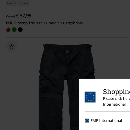
Grote maten
€ 37,99
Vanaf
BDU Ripstop Trouser
Brandit
Cargobroek
Shopping
Please click he
International
EMP International