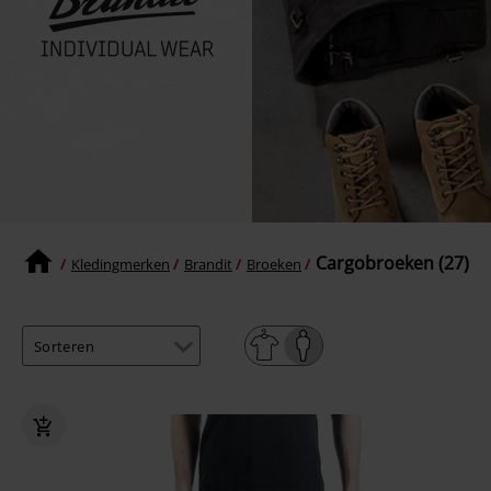
Cargobroeken (27)
Kledingmerken
Brandit
Broeken