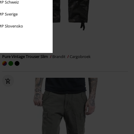
P Schweiz
P Sverige
P Slovensko
€ 64,99
Vanaf
Pure Vintage Trouser Slim
Brandit
Cargobroek