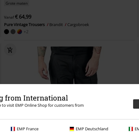
Grote maten
€ 64,99
Vanaf
Pure Vintage Trousers
Brandit
Cargobroek
+2
 from International
re to visit EMP Online Shop for customers from
EMP France
EMP Deutschland
EM