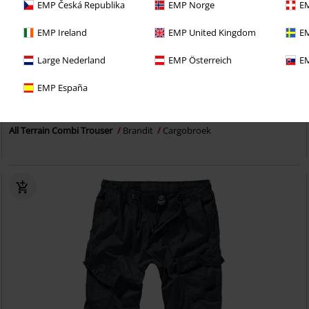
EMP Česká Republika
EMP Norge
EM
EMP Ireland
EMP United Kingdom
EM
Large Nederland
EMP Österreich
EM
Bijna uitverkocht
Grote maten
EMP España
€ 53,99
Vanaf
All Terrain Combi Trouser
Brandit
Cargobroek