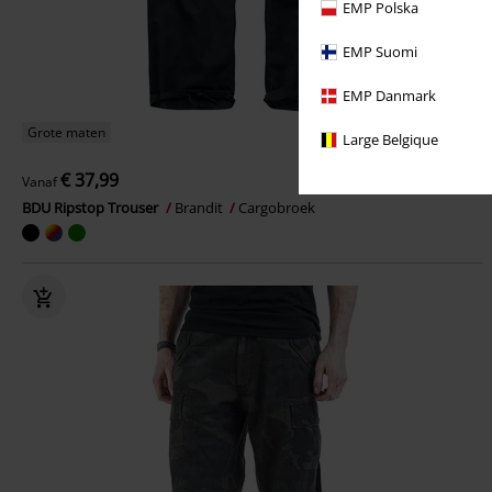
EMP Polska
EMP Suomi
EMP Danmark
Grote maten
Large Belgique
€ 37,99
Vanaf
BDU Ripstop Trouser
Brandit
Cargobroek