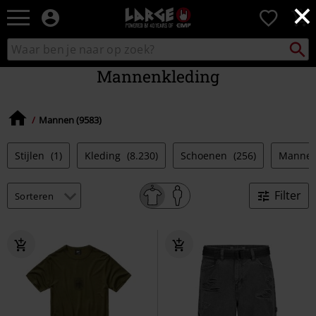
×
Large
0
–
Muziek-,
Packst
Zoek
zoeken
entertainment-,
in
en
Mannenkleding
catalogus
gaming-
merch
+
Mannen (9583)
alternatieve
kleding
Stijlen
(1)
Kleding
(8.230)
Schoenen
(256)
Mannen
Filter