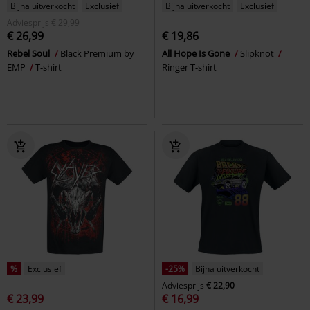
Bijna uitverkocht
Exclusief
Bijna uitverkocht
Exclusief
Adviesprijs
€ 29,99
€ 26,99
€ 19,86
Rebel Soul
Black Premium by
All Hope Is Gone
Slipknot
EMP
T-shirt
Ringer T-shirt
%
Exclusief
-25%
Bijna uitverkocht
Adviesprijs
€ 22,90
€ 23,99
€ 16,99