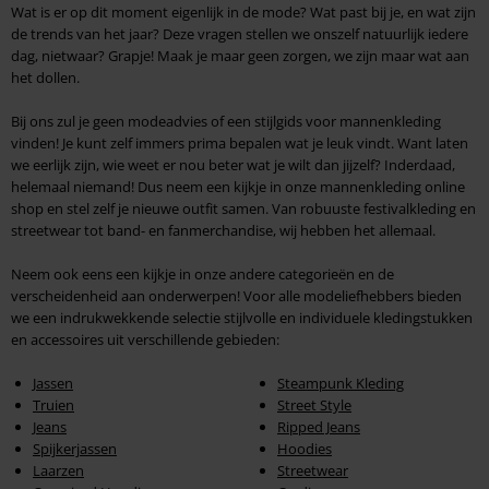
Wat is er op dit moment eigenlijk in de mode? Wat past bij je, en wat zijn
de trends van het jaar? Deze vragen stellen we onszelf natuurlijk iedere
dag, nietwaar? Grapje! Maak je maar geen zorgen, we zijn maar wat aan
het dollen.
Bij ons zul je geen modeadvies of een stijlgids voor mannenkleding
vinden! Je kunt zelf immers prima bepalen wat je leuk vindt. Want laten
we eerlijk zijn, wie weet er nou beter wat je wilt dan jijzelf? Inderdaad,
helemaal niemand! Dus neem een kijkje in onze mannenkleding online
shop en stel zelf je nieuwe outfit samen. Van robuuste festivalkleding en
streetwear tot band- en fanmerchandise, wij hebben het allemaal.
Neem ook eens een kijkje in onze andere categorieën en de
verscheidenheid aan onderwerpen! Voor alle modeliefhebbers bieden
we een indrukwekkende selectie stijlvolle en individuele kledingstukken
en accessoires uit verschillende gebieden:
Jassen
Steampunk Kleding
Truien
Street Style
Jeans
Ripped Jeans
Spijkerjassen
Hoodies
Laarzen
Streetwear