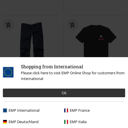
Shopping from International
Please click here to visit EMP Online Shop for customers from
-49%
Bijna uitverkocht
Grote maten
International
Adviesprijs
€ 75,00
€ 37,99
€ 26,99
Vanaf
Ok
873 Slim Straight Work Trousers
TANZNEID Robot
Electric
Dickies
Chino
Callboy
T-shirt
EMP International
EMP France
EMP Deutschland
EMP Italia