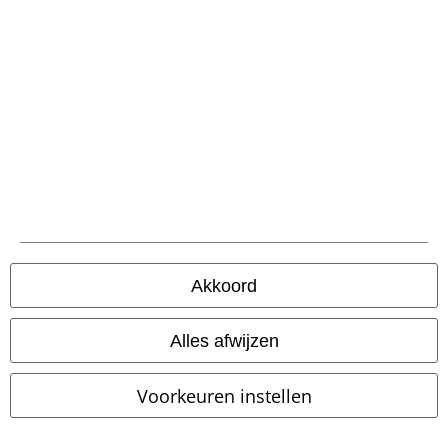
Legal
Algemene Voorwaarden
Bedrijfsgegevens
Privacyverklaring
Akkoord
Verklaring van conformiteit
Alles afwijzen
Informatie over toegankelijkheid
Cookie-instellingen
Voorkeuren instellen
Annuleer bestelling