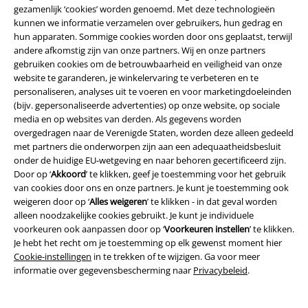
Download gratis de nieuwe large app en profiteer van alle nieuwe
gezamenlijk ‘cookies’ worden genoemd. Met deze technologieën
functies en voordelen!
kunnen we informatie verzamelen over gebruikers, hun gedrag en
hun apparaten. Sommige cookies worden door ons geplaatst, terwijl
andere afkomstig zijn van onze partners. Wij en onze partners
gebruiken cookies om de betrouwbaarheid en veiligheid van onze
website te garanderen, je winkelervaring te verbeteren en te
personaliseren, analyses uit te voeren en voor marketingdoeleinden
A Warner Music Group Company
(bijv. gepersonaliseerde advertenties) op onze website, op sociale
media en op websites van derden. Als gegevens worden
overgedragen naar de Verenigde Staten, worden deze alleen gedeeld
met partners die onderworpen zijn aan een adequaatheidsbesluit
onder de huidige EU-wetgeving en naar behoren gecertificeerd zijn.
Door op ‘
Akkoord
’ te klikken, geef je toestemming voor het gebruik
van cookies door ons en onze partners. Je kunt je toestemming ook
Beveiliging
weigeren door op ‘
Alles weigeren
’ te klikken - in dat geval worden
alleen noodzakelijke cookies gebruikt. Je kunt je individuele
voorkeuren ook aanpassen door op ‘
Voorkeuren instellen
’ te klikken.
Je hebt het recht om je toestemming op elk gewenst moment hier
Cookie-instellingen
in te trekken of te wijzigen. Ga voor meer
informatie over gegevensbescherming naar
Privacybeleid
.