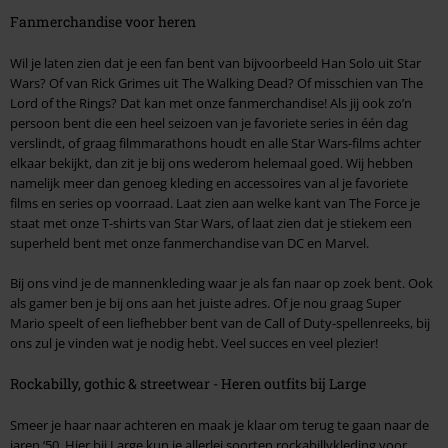
Fanmerchandise voor heren
Wil je laten zien dat je een fan bent van bijvoorbeeld Han Solo uit Star
Wars? Of van Rick Grimes uit The Walking Dead? Of misschien van The
Lord of the Rings? Dat kan met onze fanmerchandise! Als jij ook zo’n
persoon bent die een heel seizoen van je favoriete series in één dag
verslindt, of graag filmmarathons houdt en alle Star Wars-films achter
elkaar bekijkt, dan zit je bij ons wederom helemaal goed. Wij hebben
namelijk meer dan genoeg kleding en accessoires van al je favoriete
films en series op voorraad. Laat zien aan welke kant van The Force je
staat met onze T-shirts van Star Wars, of laat zien dat je stiekem een
superheld bent met onze fanmerchandise van DC en Marvel.
Bij ons vind je de mannenkleding waar je als fan naar op zoek bent. Ook
als gamer ben je bij ons aan het juiste adres. Of je nou graag Super
Mario speelt of een liefhebber bent van de Call of Duty-spellenreeks, bij
ons zul je vinden wat je nodig hebt. Veel succes en veel plezier!
Rockabilly, gothic & streetwear - Heren outfits bij Large
Smeer je haar naar achteren en maak je klaar om terug te gaan naar de
jaren ‘50. Hier bij Large kun je allerlei soorten rockabillykleding voor