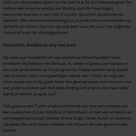
Ook voor de koudere tijden van het jaar zit je bij ons helemaal goed. We
hebben een enorme selectie aan kleding voor de frisse dagen,
waaronder beanies, truien met of zonder capuchon, accessoires en
sieraden. Met onze mannenkleding kun je jezelf prima voorbereiden op
de herfst en winter, of je nou op zoek bent naar iets voor het volgende
concert of voor het alledaagse leven.
Bandshirts, hoodies en nog veel meer
Op zoek naar bandshirts of naar andere bandmerchandise? Geen
probleem! Wij hebben het allemaal. Nu alleen nog een paar biertjes en
een paar goeie bands op het programma. Helaas kunnen we je daarin
niet voorzien, maar onze geweldige selectie aan T-shirts en nog veel
meer maakt een hoop goed. Meer dan genoeg keuze voor mannen met
een goeie muzieksmaak! Met deze kleding kun je laten zien naar welke
bands je luistert, jong en oud.
Trek gewoon een T-shirt of een korte broek aan met een ontwerp van
een oudere band zoals Metallica of Motörhead, of met een ontwerp van
een jongere band zoals Volbeat of Five Finger Death Punch, en iedereen
zal weten dat ze te maken hebben met iemand die naar goeie muziek
luistert.