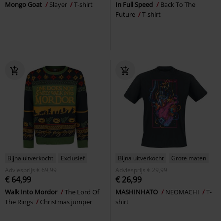
Mongo Goat
Slayer
T-shirt
In Full Speed
Back To The
Future
T-shirt
Bijna uitverkocht
Exclusief
Bijna uitverkocht
Grote maten
Adviesprijs
€ 69,99
Adviesprijs
€ 29,99
€ 64,99
€ 26,99
Walk Into Mordor
The Lord Of
MASHINHATO
NEOMACHI
T-
The Rings
Christmas jumper
shirt