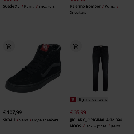
Suede XL
Puma
Sneakers
Palermo Bomber
Puma
Sneakers
%
Bijna uitverkocht
€ 107,99
€ 35,99
SK8-Hi
Vans
Hoge sneakers
JJICLARK JJORIGINAL AKM 394
NOOS
Jack & Jones
Jeans