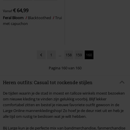
€ 64,99
Vanaf
Feral Bloom
Blacktoothed
Trui
met capuchon
1
...
158
159
160
Pagina 160 van 160
Heren outfits: Casual tot rockende stijlen
De tijden waarin je de stad in moest en talloze winkels moest bezoeken
om nieuwe kleding te vinden zijn gelukkig voorbij. Blijf lekker
comfortabel zitten en bestel je nieuwe favoriete outfit gewoon in de
Large Online mannenkledingshop! Zo hoef je de deur niet uit en heb je
alle tijd om rustig te beslissen wat je wilt hebben.
Bij Large kun je de perfecte mix van bandmerchandise, fanmerchandise