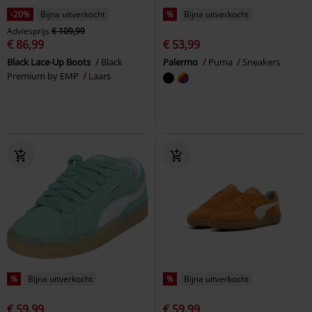
-20%
Bijna uitverkocht
%
Bijna uitverkocht
Adviesprijs
€ 109,99
€ 86,99
€ 53,99
Black Lace-Up Boots
Black
Palermo
Puma
Sneakers
Premium by EMP
Laars
%
Bijna uitverkocht
%
Bijna uitverkocht
€ 59,99
€ 59,99