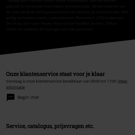
*Geldig voor 4 weken. Alleen online inwisselbaar. Kan niet worden
gebruikt in combinatie met andere promotiecodes. Na het invoeren van
de code wordt de korting automatisch verrekend in je winkelmandje. Niet
geldig op boeken, media, cadeaubonnen, Rammstein, (Till) Lindemann,
Die Ärzte, Die Toten Hosen, Feine Sahne Fischfilet, Broilers, Böhse
Onkelz en artikelen die bijdragen aan een goed doel.
Onze klantenservice staat voor je klaar
Vandaag is onze klantenservice bereikbaar van 09:00 tot 17:00.
Meer
informatie
Begin chat
Service, catalogus, prijsvragen etc.