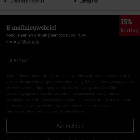
Oversized Hoodies
Cardigans
15%
E-mailnieuwsbrief
korting
Meld je aan en ontvang een code voor 15%
korting!
Meer info
Ik geef hierbij toestemming om de Large-nieuwsbrief te ontvangen en ga
ermee akkoord dat Large Popmerchandising B.V. mijn persoonsgegevens
verwerkt om mij regelmatig te informeren over producten. Mijn
persoonsgegevens worden verwerkt in overeenstemming met de
bepalingen van het
Privacybeleid
. Ik kan mijn toestemming te allen tijde
intrekken, bijvoorbeeld door op de ‘afmelden’-link te klikken.
Hier
kan ik me afmelden voor de nieuwsbrief.
Aanmelden