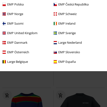
EMP Polska
EMP Česká Republika
EMP Norge
EMP Schweiz
EMP Suomi
EMP Ireland
EMP United Kingdom
EMP Sverige
EMP Danmark
Large Nederland
Exclusief
Vooruitbestellen
Exclusief
Vooruitbestellen
EMP Österreich
EMP Slovensko
€ 40,00
€ 19,86
Large Belgique
EMP España
Orgasmatron - 40th Anniversary
Orgasmatron - 40th Anniversary
Motörhead
Trui met capuchon
Motörhead
T-shirt