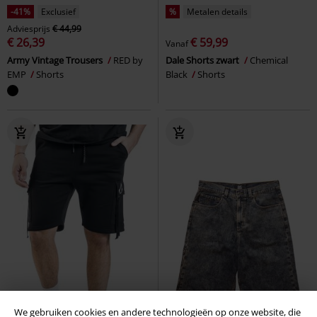
-41%
Exclusief
%
Metalen details
Adviesprijs
€ 44,99
€ 26,39
€ 59,99
Vanaf
Army Vintage Trousers
RED by
Dale Shorts zwart
Chemical
EMP
Shorts
Black
Shorts
We gebruiken cookies en andere technologieën op onze website, die