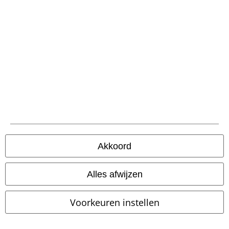
%
Exclusief
%
€ 48,99
€ 32,99
Vanaf
Amon Amarth
Amon Amarth
INMonroe
Indicode
Shorts
Shorts
Akkoord
Alles afwijzen
Voorkeuren instellen