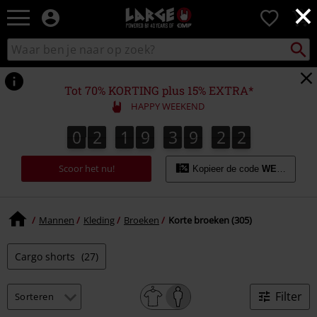
×
Large
0
–
Muziek-,
Packst
Zoek
zoeken
entertainment-,
in
en
catalogus
gaming-
Tot 70% KORTING plus 15% EXTRA*
merch
HAPPY WEEKEND
+
alternatieve
0
2
1
9
3
9
2
2
1
0
2
1
9
3
9
2
1
4
2
kleding
Scoor het nu!
Kopieer de code
WEEKEND
Mannen
Kleding
Broeken
Korte broeken (305)
Cargo shorts
(27)
Filter