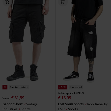
%
Grote maten
-77%
Exclusief
Adviesprijs
€ 69,99
€ 51,99
€ 15,99
Vanaf
Gandor Short
Vintage
Lost Souls Shorts
Rock Rebel by
Industries
Shorts
EMP
Shorts