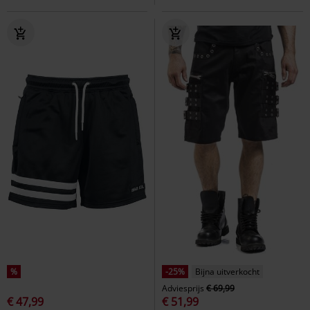
%
-25%
Bijna uitverkocht
Adviesprijs
€ 69,99
€ 47,99
€ 51,99