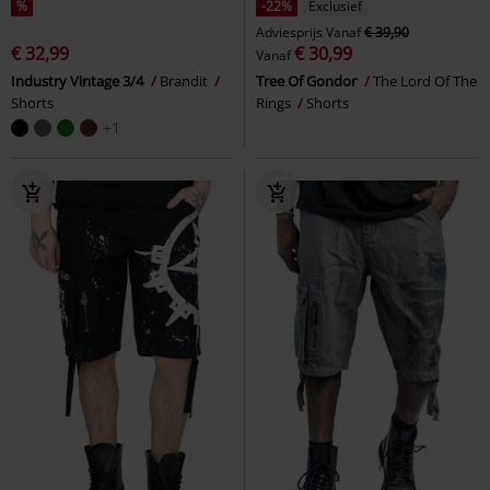
%
-22%
Exclusief
Adviesprijs
Vanaf
€ 39,90
€ 32,99
€ 30,99
Vanaf
Industry Vintage 3/4
Brandit
Tree Of Gondor
The Lord Of The
Shorts
Rings
Shorts
+1