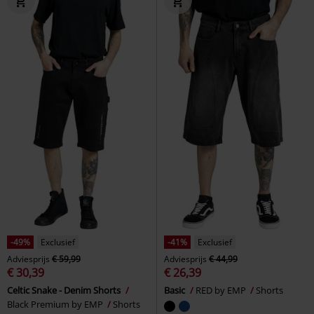
-49%
Exclusief
-41%
Exclusief
Adviesprijs
€ 59,99
Adviesprijs
€ 44,99
€ 30,39
€ 26,39
Celtic Snake - Denim Shorts
Basic
RED by EMP
Shorts
Black Premium by EMP
Shorts