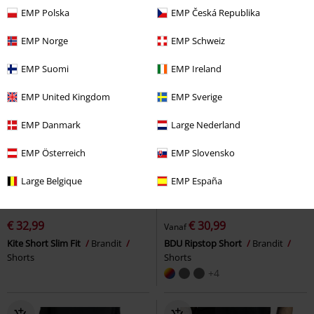
EMP Polska
EMP Česká Republika
EMP Norge
EMP Schweiz
EMP Suomi
EMP Ireland
EMP United Kingdom
EMP Sverige
EMP Danmark
Large Nederland
EMP Österreich
EMP Slovensko
Large Belgique
EMP España
%
Exclusief
%
Grote maten
€ 32,99
€ 30,99
Vanaf
Kite Short Slim Fit
Brandit
BDU Ripstop Short
Brandit
Shorts
Shorts
+4