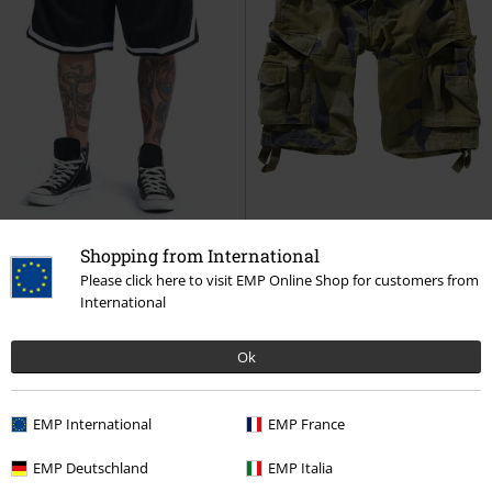
Shopping from International
%
Grote maten
%
Bijna uitverkocht
Please click here to visit EMP Online Shop for customers from
€ 25,99
€ 37,99
International
Vanaf
Vanaf
Stripes Mesh Shorts
Urban
Vintage Shorts
Brandit
Shorts
Classics
Shorts
+4
Ok
EMP International
EMP France
EMP Deutschland
EMP Italia