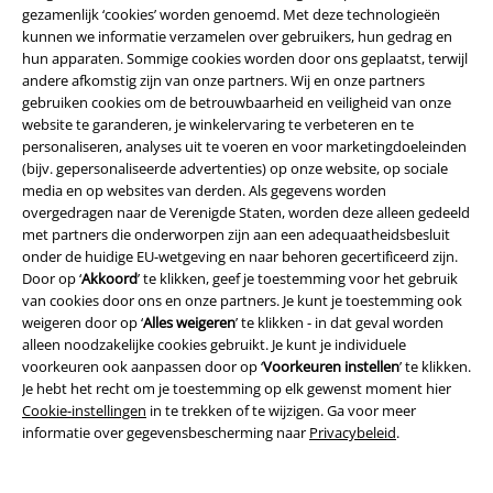
gezamenlijk ‘cookies’ worden genoemd. Met deze technologieën
kunnen we informatie verzamelen over gebruikers, hun gedrag en
hun apparaten. Sommige cookies worden door ons geplaatst, terwijl
andere afkomstig zijn van onze partners. Wij en onze partners
%
Exclusief
%
Decoratieve elementen
gebruiken cookies om de betrouwbaarheid en veiligheid van onze
website te garanderen, je winkelervaring te verbeteren en te
€ 41,99
€ 53,99
personaliseren, analyses uit te voeren en voor marketingdoeleinden
Work In The Dark
Assassin's
Idol Shorts
Chet Rock
Shorts
(bijv. gepersonaliseerde advertenties) op onze website, op sociale
Creed
Shorts
media en op websites van derden. Als gegevens worden
overgedragen naar de Verenigde Staten, worden deze alleen gedeeld
met partners die onderworpen zijn aan een adequaatheidsbesluit
onder de huidige EU-wetgeving en naar behoren gecertificeerd zijn.
Door op ‘
Akkoord
’ te klikken, geef je toestemming voor het gebruik
van cookies door ons en onze partners. Je kunt je toestemming ook
weigeren door op ‘
Alles weigeren
’ te klikken - in dat geval worden
alleen noodzakelijke cookies gebruikt. Je kunt je individuele
voorkeuren ook aanpassen door op ‘
Voorkeuren instellen
’ te klikken.
Je hebt het recht om je toestemming op elk gewenst moment hier
Cookie-instellingen
in te trekken of te wijzigen. Ga voor meer
informatie over gegevensbescherming naar
Privacybeleid
.