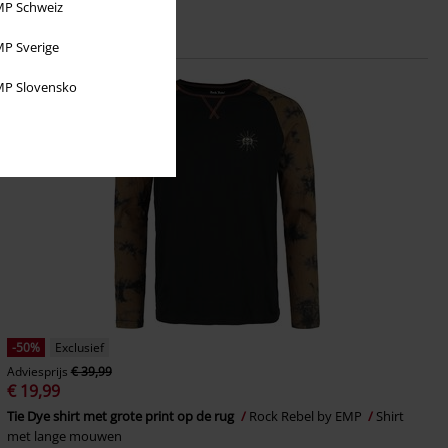
P Schweiz
P Sverige
P Slovensko
-50%
Exclusief
Adviesprijs
€ 39,99
€ 19,99
Tie Dye shirt met grote print op de rug
Rock Rebel by EMP
Shirt
met lange mouwen