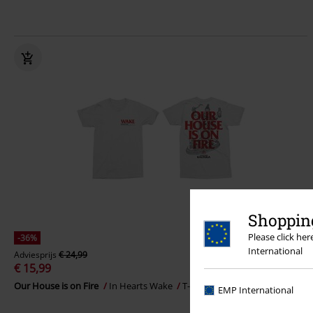
Shopping
Please click he
-36%
International
Adviesprijs
€ 24,99
€ 15,99
Our House is on Fire
In Hearts Wake
T-shirt
EMP International