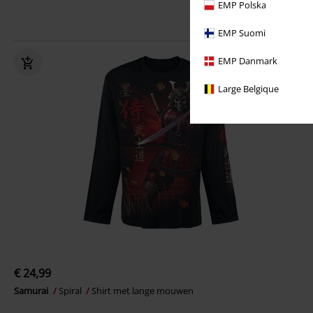
EMP Polska
EMP Suomi
EMP Danmark
Large Belgique
€ 24,99
Samurai
Spiral
Shirt met lange mouwen