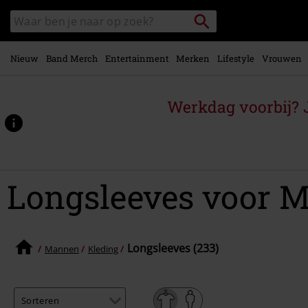
Overslaan
Packstation
Zoek
naar
zoeken
in
hoofdinhoud
catalogus
Nieuw
Band Merch
Entertainment
Merken
Lifestyle
Vrouwen
Werkdag voorbij? J
Longsleeves voor 
Longsleeves (233)
Mannen
Kleding