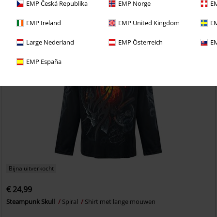
EMP Česká Republika
EMP Norge
EM
EMP Ireland
EMP United Kingdom
EM
Large Nederland
EMP Österreich
EM
EMP España
Bijna uitverkocht
€ 24,99
Steampunk Skull
Spiral
Shirt met lange mouwen