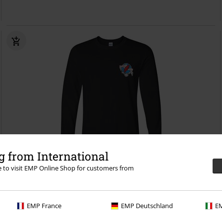
 from International
re to visit EMP Online Shop for customers from
%
€ 21,59
Stealie 60 Years So Far
Grateful Dead
Shirt met lange mouwen
EMP France
EMP Deutschland
EM