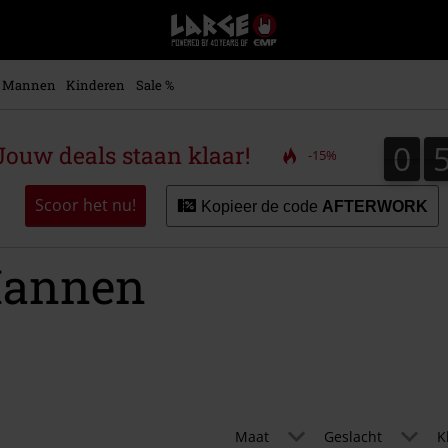
Large
–
Muziek-,
entertainment-,
Mannen
Kinderen
Sale %
en
gaming-
merch
0
0
ouw deals staan klaar!
-15%
+
alternatieve
kleding
Scoor het nu!
Kopieer de code
AFTERWORK
Mannen
Maat
Geslacht
K