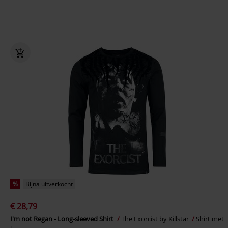
%
Bijna uitverkocht
€ 28,79
I'm not Regan - Long-sleeved Shirt
The Exorcist by Killstar
Shirt met