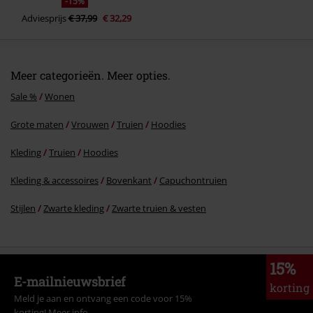
-15%
Adviesprijs
€ 37,99
€ 32,29
Meer categorieën. Meer opties.
Sale %
Wonen
Grote maten
Vrouwen
Truien
Hoodies
Kleding
Truien
Hoodies
Kleding & accessoires
Bovenkant
Capuchontruien
Stijlen
Zwarte kleding
Zwarte truien & vesten
15%
E-mailnieuwsbrief
korting
Meld je aan en ontvang een code voor 15%
korting!
Meer info