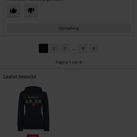
Opmerking
1
2
3
...
8
Pagina 1 van 8
Laatst bezocht
Commentaar versturen