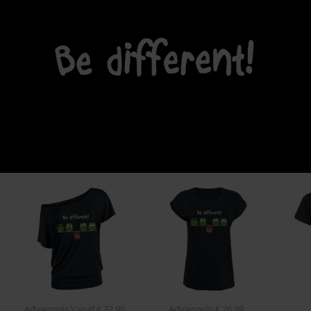
Adviesprijs
Vanaf
€ 32,99
Adviesprijs
€ 26,99