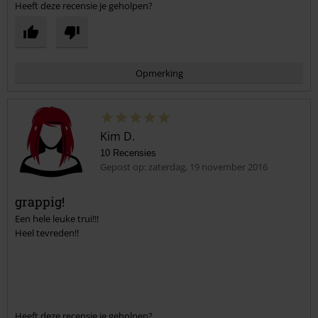
Heeft deze recensie je geholpen?
Opmerking
Kim D.
10 Recensies
Gepost op: zaterdag, 19 november 2016
grappig!
Een hele leuke trui!!!
Commentaar versturen
Heel tevreden!!
Heeft deze recensie je geholpen?