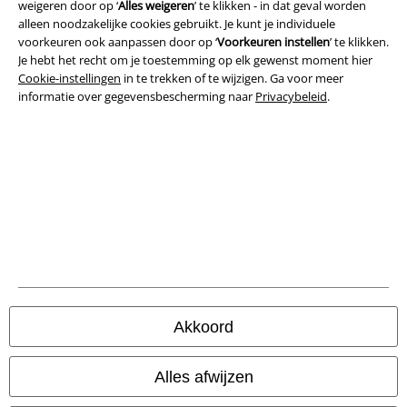
weigeren door op ‘
Alles weigeren
’ te klikken - in dat geval worden
alleen noodzakelijke cookies gebruikt. Je kunt je individuele
Algemene Voorwaarden
voorkeuren ook aanpassen door op ‘
Voorkeuren instellen
’ te klikken.
Je hebt het recht om je toestemming op elk gewenst moment hier
Bedrijfsgegevens
Cookie-instellingen
in te trekken of te wijzigen. Ga voor meer
informatie over gegevensbescherming naar
Privacybeleid
.
Privacyverklaring
Verklaring van conformiteit
Informatie over toegankelijkheid
Cookie-instellingen
Annuleer bestelling
Alle prijzen incl.
wettelijke BTW
Akkoord
© 1986-2026 Large Popmerchandising B.V.
Alles afwijzen