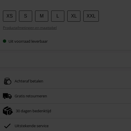
Kies
XS
S
M
L
XL
XXL
je
Productafmetingen en maattabel
maat
Uit voorraad leverbaar
Achteraf betalen
Gratis retourneren
30 dagen bedenktijd
Uitstekende service