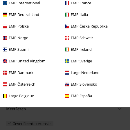
EMP International
EMP France
EMP Deutschland
EMP Italia
Opmerking
EMP Polska
EMP Česká Republika
EMP Norge
EMP Schweiz
EMP Suomi
EMP Ireland
Irene v.
1 Recensie
EMP United Kingdom
EMP Sverige
Gepost op: woensdag, 7 december 2016
EMP Danmark
Large Nederland
Vrolijk!
Ik word vrolijk van die super leuke print met die eigenwijze uiltjes.
Commentaar versturen
EMP Österreich
EMP Slovensko
Ben zelf nogal tenger en vind toch dat deze trui best klein valt, maar
kan ook komen omdat ik doorgaans nogal slobbertruien draag.
Large Belgique
EMP España
Verder erg mooie kwaliteit, het zwart is ook echt gitzwart, de uiltjes
zijn in het echt wat feller van kleur.
Meer lezen
Geverifieerde recensie