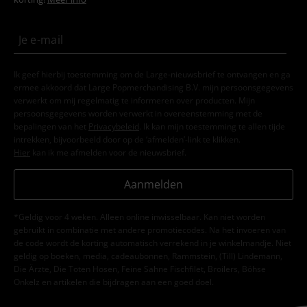
Ik geef hierbij toestemming om de Large-nieuwsbrief te ontvangen en ga
ermee akkoord dat Large Popmerchandising B.V. mijn persoonsgegevens
verwerkt om mij regelmatig te informeren over producten. Mijn
persoonsgegevens worden verwerkt in overeenstemming met de
bepalingen van het
Privacybeleid
. Ik kan mijn toestemming te allen tijde
intrekken, bijvoorbeeld door op de ‘afmelden’-link te klikken.
Hier
kan ik me afmelden voor de nieuwsbrief.
Aanmelden
*Geldig voor 4 weken. Alleen online inwisselbaar. Kan niet worden
gebruikt in combinatie met andere promotiecodes. Na het invoeren van
de code wordt de korting automatisch verrekend in je winkelmandje. Niet
geldig op boeken, media, cadeaubonnen, Rammstein, (Till) Lindemann,
Die Ärzte, Die Toten Hosen, Feine Sahne Fischfilet, Broilers, Böhse
Onkelz en artikelen die bijdragen aan een goed doel.