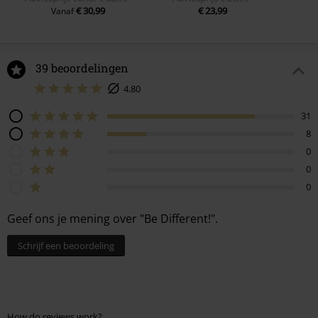
€ 30,99
€ 23,99
Vanaf
39 beoordelingen
4.80
31
8
0
0
0
Geef ons je mening over "Be Different!".
Schrijf een beoordeling
How do reviews work?