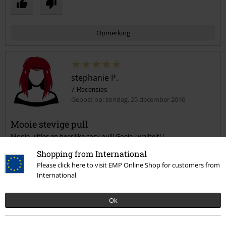
Opmerking
stephanie P.
7 Recensies
Gepost op: zondag, 25 december 2016
Mooie stevige pull
Mooie uiltjes en heerlijke cosy pull! Goeie kwaliteit! !
Commentaar versturen
Shopping from International
Please click here to visit EMP Online Shop for customers from
International
Ok
Geverifieerde recensie
Heeft deze recensie je geholpen?