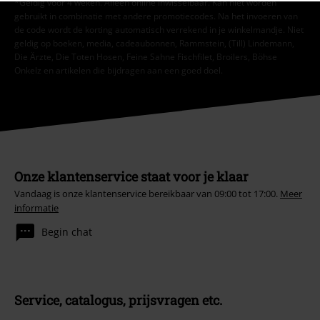
*Geldig voor 4 weken. Alleen online inwisselbaar. Kan niet worden
gebruikt in combinatie met andere promotiecodes. Na het invoeren van
de code wordt de korting automatisch verrekend in je winkelmandje. Niet
geldig op boeken, media, cadeaubonnen, Rammstein, (Till) Lindemann,
Die Ärzte, Die Toten Hosen, Feine Sahne Fischfilet, Broilers, Böhse
Onkelz en artikelen die bijdragen aan een goed doel.
Onze klantenservice staat voor je klaar
Vandaag is onze klantenservice bereikbaar van 09:00 tot 17:00.
Meer
informatie
Begin chat
Service, catalogus, prijsvragen etc.