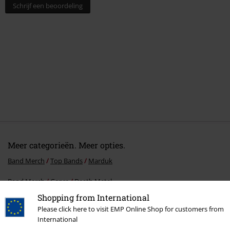
Schrijf een beoordeling
Meer categorieën. Meer opties.
Band Merch
Top Bands
Marduk
Band Merch
Genre
Death Metal
Shopping from International
Sale %
Media
CDs
Please click here to visit EMP Online Shop for customers from
International
Band Merch
Media
Cd's