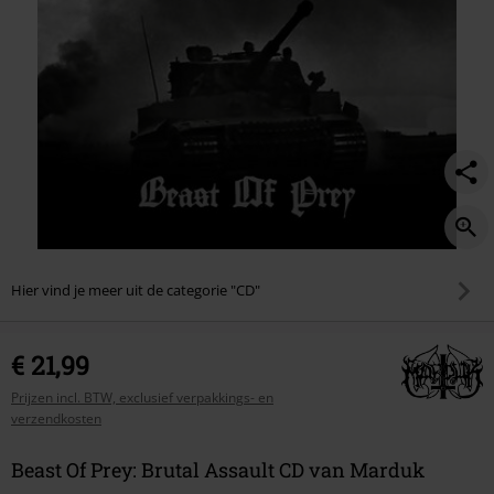
Hier vind je meer uit de categorie "CD"
€ 21,99
Prijzen incl. BTW, exclusief verpakkings- en
verzendkosten
Beast Of Prey: Brutal Assault CD van Marduk