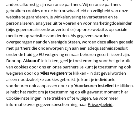
andere afkomstig zijn van onze partners. Wij en onze partners
gebruiken cookies om de betrouwbaarheid en veiligheid van onze
website te garanderen, je winkelervaring te verbeteren en te
personaliseren, analyses uit te voeren en voor marketingdoeleinden
(bijv. gepersonaliseerde advertenties) op onze website, op sociale
media en op websites van derden. Als gegevens worden
Legal
overgedragen naar de Verenigde Staten, worden deze alleen gedeeld
met partners die onderworpen zijn aan een adequaatheidsbesluit
Algemene Voorwaarden
onder de huidige EU-wetgeving en naar behoren gecertificeerd zijn.
Door op ‘
Akkoord
’ te klikken, geef je toestemming voor het gebruik
Bedrijfsgegevens
van cookies door ons en onze partners. Je kunt je toestemming ook
weigeren door op ‘
Alles weigeren
’ te klikken - in dat geval worden
alleen noodzakelijke cookies gebruikt. Je kunt je individuele
Privacyverklaring
voorkeuren ook aanpassen door op ‘
Voorkeuren instellen
’ te klikken.
Je hebt het recht om je toestemming op elk gewenst moment hier
Verklaring van conformiteit
Cookie-instellingen
in te trekken of te wijzigen. Ga voor meer
informatie over gegevensbescherming naar
Privacybeleid
.
Informatie over toegankelijkheid
Cookie-instellingen
Annuleer bestelling