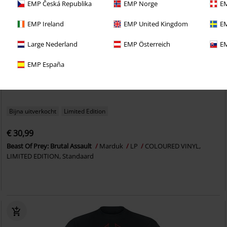
EMP Česká Republika
EMP Norge
EM
EMP Ireland
EMP United Kingdom
EM
Large Nederland
EMP Österreich
EM
EMP España
Bijna uitverkocht
Limited Edition
€ 30,99
Beast Of Prey: Brutal Assault
Marduk
LP
COLOURED VINYL,
LIMITED EDITION, Standaard