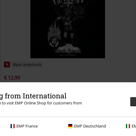
%
Bijna uitverkocht
€ 12,99
World funeral: Jaws of hell MMIII
Marduk
CD
Standaard
 from International
re to visit EMP Online Shop for customers from
EMP France
EMP Deutschland
EM