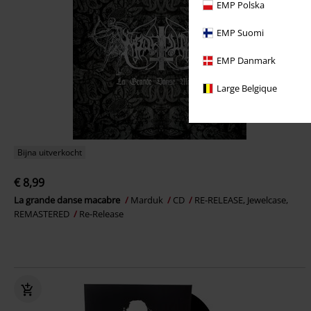
EMP Polska
EMP Suomi
EMP Danmark
Large Belgique
Bijna uitverkocht
€ 8,99
La grande danse macabre
Marduk
CD
RE-RELEASE, Jewelcase,
REMASTERED
Re-Release