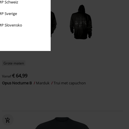
P Schweiz
P Sverige
P Slovensko
Grote maten
€ 64,99
Vanaf
Opus Nocturne B
Marduk
Trui met capuchon