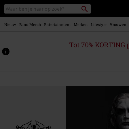
Overslaan
Packstation
Zoek
naar
zoeken
in
hoofdinhoud
catalogus
Nieuw
Band Merch
Entertainment
Merken
Lifestyle
Vrouwen
Tot 70% KORTING 