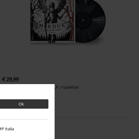
€ 29,99
Memento mori
Marduk
LP
Gatefold
Ok
P Italia