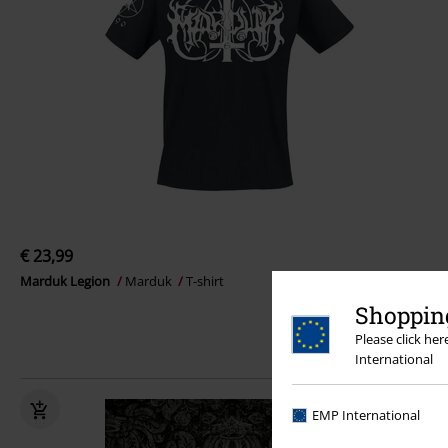
€ 23,99
Marduk Legion
Marduk
T-shirt
Shopping
Please click he
International
EMP International