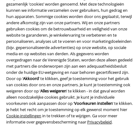
gezamenlijk ‘cookies’ worden genoemd. Met deze technologieën
Over Large
kunnen we informatie verzamelen over gebruikers, hun gedrag en
hun apparaten. Sommige cookies worden door ons geplaatst, terwijl
Partnerprogramma's
andere afkomstig zijn van onze partners. Wij en onze partners
gebruiken cookies om de betrouwbaarheid en veiligheid van onze
Duurzaamheid
website te garanderen, je winkelervaring te verbeteren en te
personaliseren, analyses uit te voeren en voor marketingdoeleinden
(bijv. gepersonaliseerde advertenties) op onze website, op sociale
media en op websites van derden. Als gegevens worden
overgedragen naar de Verenigde Staten, worden deze alleen gedeeld
met partners die onderworpen zijn aan een adequaatheidsbesluit
onder de huidige EU-wetgeving en naar behoren gecertificeerd zijn.
Door op ‘
Akkoord
’ te klikken, geef je toestemming voor het gebruik
van cookies door ons en onze partners. Je kunt je toestemming ook
weigeren door op ‘
Alles weigeren
’ te klikken - in dat geval worden
Maak deel uit van de community!
alleen noodzakelijke cookies gebruikt. Je kunt je individuele
voorkeuren ook aanpassen door op ‘
Voorkeuren instellen
’ te klikken.
Je hebt het recht om je toestemming op elk gewenst moment hier
Cookie-instellingen
in te trekken of te wijzigen. Ga voor meer
informatie over gegevensbescherming naar
Privacybeleid
.