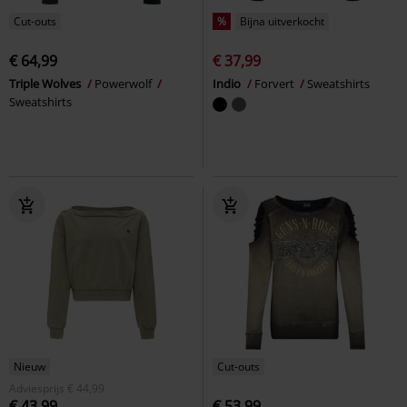
Cut-outs
%
Bijna uitverkocht
€ 64,99
€ 37,99
Triple Wolves
Powerwolf
Indio
Forvert
Sweatshirts
Sweatshirts
Nieuw
Cut-outs
Adviesprijs
€ 44,99
€ 43,99
€ 53,99