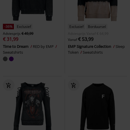
-36%
Exclusief
Exclusief
Borduursel
Adviesprijs
€ 49,99
Adviesprijs
Vanaf
€ 64,99
€ 31,99
€ 53,99
Vanaf
Time to Dream
RED by EMP
EMP Signature Collection
Sleep
Sweatshirts
Token
Sweatshirts