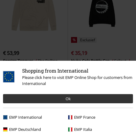
%
Exclusief
€ 53,99
€ 35,19
Foreign Tongues
The Rolling
Nuka-Cola Bottle Cap
Fallout
Stones
Sweatshirts
Sweatshirts
Shopping from International
Please click here to visit EMP Online Shop for customers from
International
Ok
EMP International
EMP France
EMP Deutschland
EMP Italia