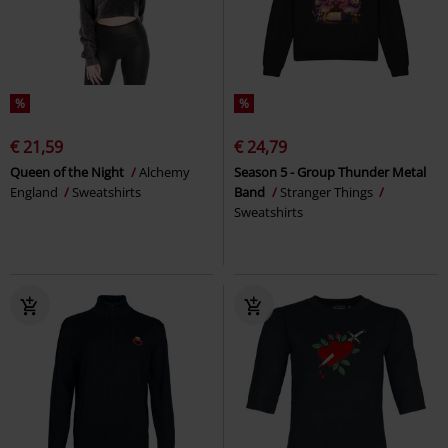
%
%
€ 21,59
€ 24,79
Queen of the Night
Alchemy
Season 5 - Group Thunder Metal
England
Sweatshirts
Band
Stranger Things
Sweatshirts