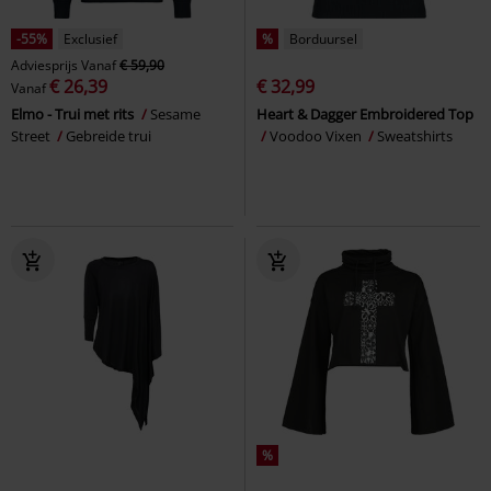
-55%
Exclusief
%
Borduursel
Adviesprijs
Vanaf
€ 59,90
€ 26,39
€ 32,99
Vanaf
Elmo - Trui met rits
Sesame
Heart & Dagger Embroidered Top
Street
Gebreide trui
Voodoo Vixen
Sweatshirts
%