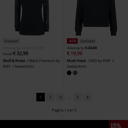
Exclusief
-42%
Exclusief
Adviesprijs
Vanaf
€ 34,99
Adviesprijs
€ 34,99
€ 32,99
€ 19,99
Vanaf
Skull & Roses
Black Premium by
Must-Have
RED by EMP
EMP
Sweatshirts
Sweatshirts
1
2
3
...
5
Pagina 1 van 5
15%