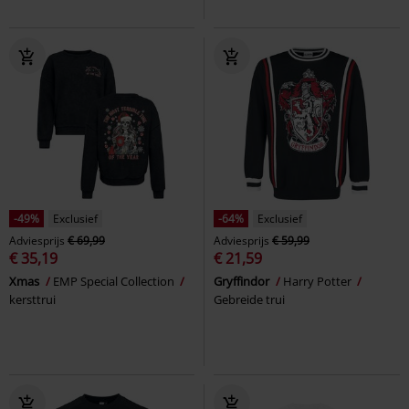
-49%
Exclusief
-64%
Exclusief
Adviesprijs
€ 69,99
Adviesprijs
€ 59,99
€ 35,19
€ 21,59
Xmas
EMP Special Collection
Gryffindor
Harry Potter
kersttrui
Gebreide trui