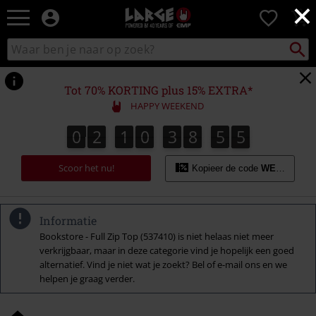
×
Large
0
–
Muziek-,
Packst
Zoek
zoeken
entertainment-,
in
en
catalogus
gaming-
Tot 70% KORTING plus 15% EXTRA*
merch
HAPPY WEEKEND
+
alternatieve
0
2
1
0
3
8
5
4
0
2
1
0
3
8
5
3
8
5
8
5
5
3
4
kleding
Scoor het nu!
Kopieer de code
WEEKEND
Informatie
Bookstore - Full Zip Top (537410) is niet helaas niet meer
verkrijgbaar, maar in deze categorie vind je hopelijk een goed
alternatief. Vind je niet wat je zoekt? Bel of e-mail ons en we
helpen je graag verder.