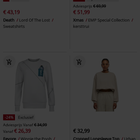
Adviesprijs
€ 69,99
€ 43,19
€ 51,99
Death
Lord Of The Lost
Xmas
EMP Special Collection
Sweatshirts
kersttrui
-24%
Exclusief
Adviesprijs
Vanaf
€ 34,99
€ 26,39
€ 32,99
Vanaf
Eeyore
Winnie the Pooh
Cropped Longsleeve Top
Urban