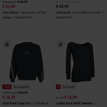
Adviesprijs
€ 44,99
Adviesprijs
€ 49,99
€ 32,99
€ 43,99
I Am Groot
Guardians Of The
Lost Souls
Rock Rebel by EMP
Galaxy
Sweatshirts
Sweatshirts
-53%
Borduursel
%
Exclusief
Adviesprijs
€ 56,24
€ 26,39
€ 16,99
Vanaf
Chet Rock Tape Trui
Chet Rock
Ladies Boat Neck Sweater