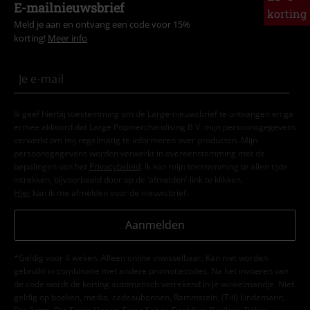
E-mailnieuwsbrief
korting
Meld je aan en ontvang een code voor 15%
korting!
Meer info
Ik geef hierbij toestemming om de Large-nieuwsbrief te ontvangen en ga
ermee akkoord dat Large Popmerchandising B.V. mijn persoonsgegevens
verwerkt om mij regelmatig te informeren over producten. Mijn
persoonsgegevens worden verwerkt in overeenstemming met de
bepalingen van het
Privacybeleid
. Ik kan mijn toestemming te allen tijde
intrekken, bijvoorbeeld door op de ‘afmelden’-link te klikken.
Hier
kan ik me afmelden voor de nieuwsbrief.
Aanmelden
*Geldig voor 4 weken. Alleen online inwisselbaar. Kan niet worden
gebruikt in combinatie met andere promotiecodes. Na het invoeren van
de code wordt de korting automatisch verrekend in je winkelmandje. Niet
geldig op boeken, media, cadeaubonnen, Rammstein, (Till) Lindemann,