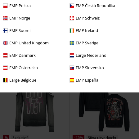
EMP Polska
EMP Česká Republika
EMP Norge
EMP Schweiz
-49%
Exclusief
%
Afdruk
Adviesprijs
Vanaf
€ 59,90
EMP Suomi
EMP Ireland
€ 30,39
€ 35,19
Vanaf
The Little Mole - Trui met rits
Mickey Original
Mickey Mouse
EMP United Kingdom
EMP Sverige
Het Molletje
Sweatshirts
Sweatshirts
EMP Danmark
Large Nederland
EMP Österreich
EMP Slovensko
Large Belgique
EMP España
%
Exclusief
-25%
Bijna uitverkocht