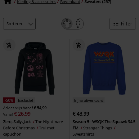
Kleding & accessoires
Bovenkant
Sweaters (257)
Filter
-50%
Exclusief
Bijna uitverkocht
Adviesprijs
Vanaf
€ 54,99
€ 26,99
€ 43,99
Vanaf
Zero, Sally, Jack
The Nightmare
Season 5 - WSQK The Squawk 94.5
Before Christmas
Trui met
FM
Stranger Things
capuchon
Sweatshirts