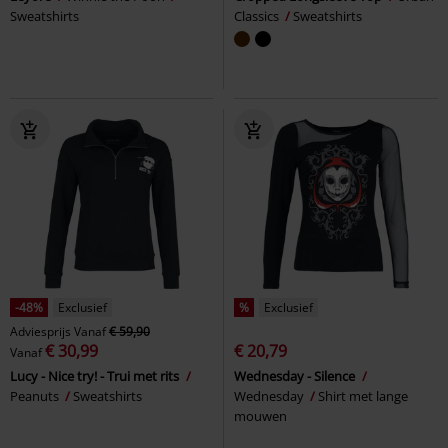
Sweatshirts
Classics
Sweatshirts
-48%
Exclusief
%
Exclusief
Adviesprijs
Vanaf
€ 59,90
€ 30,99
€ 20,79
Vanaf
Lucy - Nice try! - Trui met rits
Wednesday - Silence
Peanuts
Sweatshirts
Wednesday
Shirt met lange
mouwen