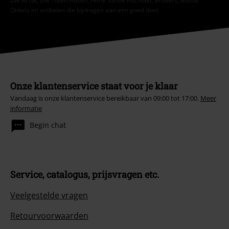
Die Ärzte, Die Toten Hosen, Feine Sahne Fischfilet, Broilers, Böhse
Onkelz en artikelen die bijdragen aan een goed doel.
Onze klantenservice staat voor je klaar
Vandaag is onze klantenservice bereikbaar van 09:00 tot 17:00.
Meer
informatie
Begin chat
Service, catalogus, prijsvragen etc.
Veelgestelde vragen
Retourvoorwaarden