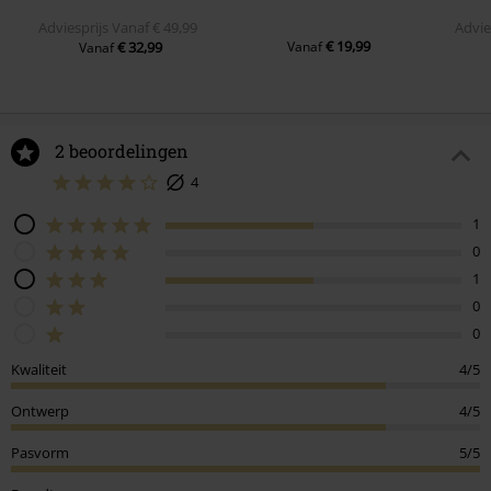
Adviesprijs
Vanaf
€ 49,99
Advie
€ 19,99
€ 32,99
Vanaf
Vanaf
2 beoordelingen
4
1
0
1
0
0
Kwaliteit
4/5
Ontwerp
4/5
Pasvorm
5/5