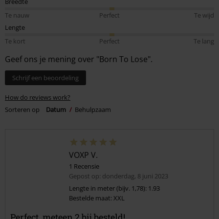
Breedte
Te nauw
Perfect
Te wijd
Lengte
Te kort
Perfect
Te lang
Geef ons je mening over "Born To Lose".
Schrijf een beoordeling
How do reviews work?
Sorteren op
Datum
Behulpzaam
VOXP V.
1 Recensie
Gepost op: donderdag, 8 juni 2023
Lengte in meter (bijv. 1,78): 1.93
Bestelde maat: XXL
Perfect, meteen 2 bij besteld!