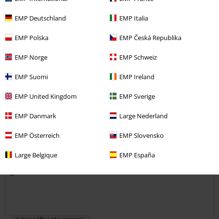
Heeft deze recensie je geholpen?
EMP Deutschland
EMP Italia
EMP Polska
EMP Česká Republika
Opmerking
EMP Norge
EMP Schweiz
EMP Suomi
EMP Ireland
R d.
EMP United Kingdom
EMP Sverige
4 Recensies
EMP Danmark
Large Nederland
Gepost op: donderdag, 9 augustus 2018
EMP Österreich
EMP Slovensko
Goed maar anders dan aangegeven staat
Zit Goed, goede kwaliteit, maar de print is niet zoals op de foto. Het
Commentaar versturen
Large Belgique
EMP España
ziet er meer uit alsof die 20 keer achter elkaar de wasmachine in
geweest is.