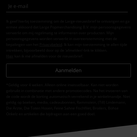
Ik geef hierbij toestemming om de Large-nieuwsbrief te ontvangen en ga
ermee akkoord dat Large Popmerchandising B.V. mijn persoonsgegevens
verwerkt om mij regelmatig te informeren over producten. Mijn
persoonsgegevens worden verwerkt in overeenstemming met de
bepalingen van het
Privacybeleid
. Ik kan mijn toestemming te allen tijde
intrekken, bijvoorbeeld door op de ‘afmelden’-link te klikken.
Hier
kan ik me afmelden voor de nieuwsbrief.
Aanmelden
*Geldig voor 4 weken. Alleen online inwisselbaar. Kan niet worden
gebruikt in combinatie met andere promotiecodes. Na het invoeren van
de code wordt de korting automatisch verrekend in je winkelmandje. Niet
geldig op boeken, media, cadeaubonnen, Rammstein, (Till) Lindemann,
Die Ärzte, Die Toten Hosen, Feine Sahne Fischfilet, Broilers, Böhse
Onkelz en artikelen die bijdragen aan een goed doel.