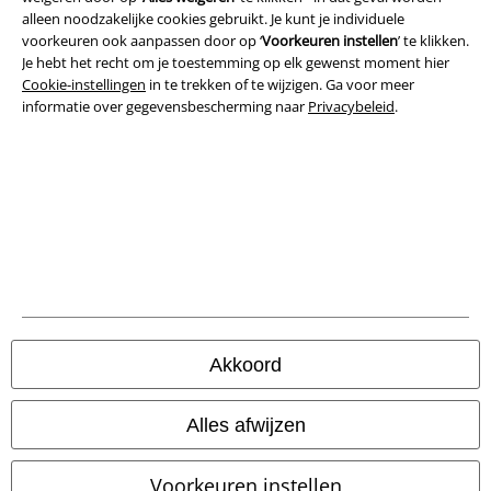
alleen noodzakelijke cookies gebruikt. Je kunt je individuele
voorkeuren ook aanpassen door op ‘
Voorkeuren instellen
’ te klikken.
Bedrijfsgegevens
Je hebt het recht om je toestemming op elk gewenst moment hier
Cookie-instellingen
in te trekken of te wijzigen. Ga voor meer
Privacyverklaring
informatie over gegevensbescherming naar
Privacybeleid
.
Verklaring van conformiteit
Informatie over toegankelijkheid
Cookie-instellingen
Annuleer bestelling
Alle prijzen incl.
wettelijke BTW
Akkoord
© 1986-2026 Large Popmerchandising B.V.
Alles afwijzen
Voorkeuren instellen
Onze online shops