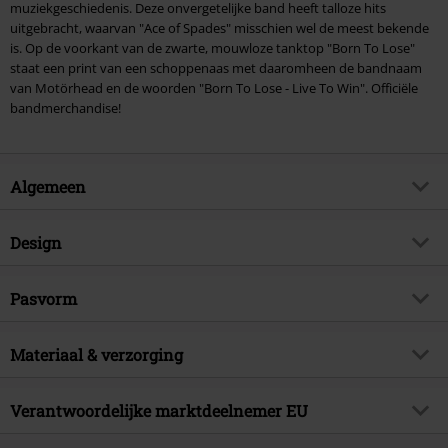
muziekgeschiedenis. Deze onvergetelijke band heeft talloze hits
uitgebracht, waarvan "Ace of Spades" misschien wel de meest bekende
is. Op de voorkant van de zwarte, mouwloze tanktop "Born To Lose"
staat een print van een schoppenaas met daaromheen de bandnaam
van Motörhead en de woorden "Born To Lose - Live To Win". Officiële
bandmerchandise!
Algemeen
Artikelnr.
379178
Design
Titel
Born To Lose
Producttype
Tanktop
Muziekgenre
Pasvorm
Heavy Metal
Patroon
effen
Artikelonderwerp
Band merch, Bands,
Pasvorm/Tops
Regular
Duurzaamheid
Bedrukt
Materiaal & verzorging
ja
Lengte (van de kleding)
Normaal
Licentie
officieel gelicentieerd artikel
Drukvorm
Zeefdruk
Buitenmateriaal
100% katoen
Verantwoordelijke marktdeelnemer EU
Band
Motörhead
Details
Bedrukte voorkant, Rugprint
Verzorgingsinstructies
Machinewasbaar
Releasedatum
23-04-2018
Halslijn
Ronde hals