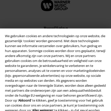
Beveiliging
We gebruiken cookies en andere technologieën op onze website, die
gezamenlijk ‘cookies’ worden genoemd. Met deze technologieën
kunnen we informatie verzamelen over gebruikers, hun gedrag en
hun apparaten. Sommige cookies worden door ons geplaatst, terwijl
andere afkomstig zijn van onze partners. Wij en onze partners
gebruiken cookies om de betrouwbaarheid en veiligheid van onze
website te garanderen, je winkelervaring te verbeteren en te
personaliseren, analyses uit te voeren en voor marketingdoeleinden
(bijv. gepersonaliseerde advertenties) op onze website, op sociale
media en op websites van derden. Als gegevens worden
overgedragen naar de Verenigde Staten, worden deze alleen gedeeld
met partners die onderworpen zijn aan een adequaatheidsbesluit
onder de huidige EU-wetgeving en naar behoren gecertificeerd zijn.
Door op ‘
Legal
Akkoord
’ te klikken, geef je toestemming voor het gebruik
van cookies door ons en onze partners. Je kunt je toestemming ook
Algemene Voorwaarden
weigeren door op ‘
Alles weigeren
’ te klikken - in dat geval worden