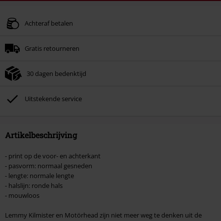
Code
AFTERWORK
Kopieer de code
Alleen geldig op 06-08-2026 van 16:00 t/m 23:59 uur.
Achteraf betalen
Minimale bestelwaarde € 49.99.
Gratis retourneren
Zodra je de code hebt ingevoerd, wordt de korting automatisch verrekend in
je winkelmandje.
30 dagen bedenktijd
Kan niet gecombineerd worden met andere kortingscodes. Boeken, media,
tickets, Rammstein, (Till) Lindemann, Böhse Onkelz, Broilers, Die Ärzte, Die
Toten Hosen, Metality, cadeaubonnen en artikelen met een inbegrepen
Uitstekende service
donatie zijn uitgesloten van de korting.
Artikelbeschrijving
- print op de voor- en achterkant
- pasvorm: normaal gesneden
- lengte: normale lengte
- halslijn: ronde hals
- mouwloos
Lemmy Kilmister en Motörhead zijn niet meer weg te denken uit de