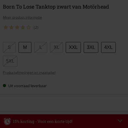
Born To Lose Tanktop zwart van Motörhead
Meer product informatie
(2)
Kies
S
M
L
XL
XXL
3XL
4XL
je
maat
5XL
Productafmetingen en maattabel
Uit voorraad leverbaar
15% korting - Voor een korte tijd!