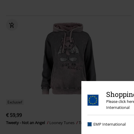
Shopping
Please click he
Exclusief
International
€ 59,99
Tweety - Not an Angel
Looney Tunes
Trui met capuchon
EMP International