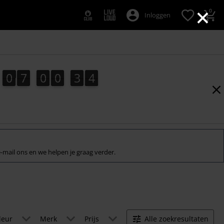
×
0
Inloggen
0
7
0
0
3
3
0
7
0
0
3
2
4
2
3
 e-mail ons en we helpen je graag verder.
leur
Merk
Prijs
Alle zoekresultaten