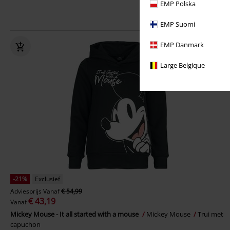
EMP Polska
EMP Suomi
EMP Danmark
Large Belgique
-21%
Exclusief
Adviesprijs
Vanaf
€ 54,99
€ 43,19
Vanaf
Mickey Mouse - It all started with a mouse
Mickey Mouse
Trui met
capuchon