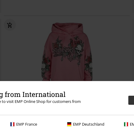
 from International
re to visit EMP Online Shop for customers from
-23%
Exclusief
Adviesprijs
€ 59,99
€ 45,89
Hoodie met opdruk en strasssteentjes
Rock Rebel by EMP
Trui met
EMP France
EMP Deutschland
EM
capuchon