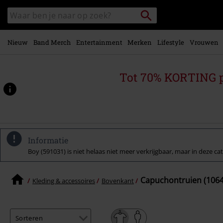
Overslaan
Packstation
Zoek
naar
zoeken
in
hoofdinhoud
catalogus
Nieuw
Band Merch
Entertainment
Merken
Lifestyle
Vrouwen
Tot 70% KORTING 
Informatie
Boy (591031) is niet helaas niet meer verkrijgbaar, maar in deze cat
Capuchontruien (1064
Kleding & accessoires
Bovenkant