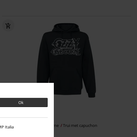
Ok
€ 48,99
Vintage Logo
Ozzy Osbourne
Trui met capuchon
P Italia