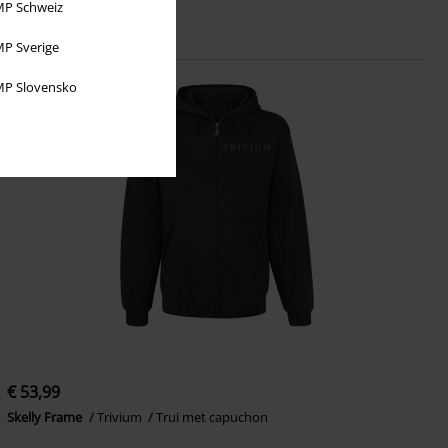
P Schweiz
P Sverige
P Slovensko
€ 53,99
Skelly Frame
Trivium
Trui met capuchon