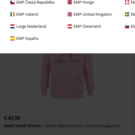
EMP Česká Republika
EMP Norge
EM
EMP Ireland
EMP United Kingdom
EM
Large Nederland
EMP Österreich
EM
EMP España
€ 43,99
Death Metal Unicorn
Death Metal Unicorn
Trui met capuchon