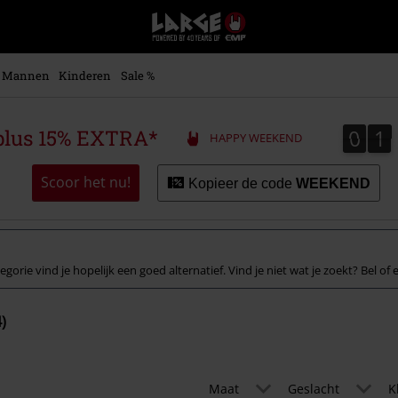
Large
–
Muziek-,
entertainment-,
Mannen
Kinderen
Sale %
en
gaming-
merch
0
1
0
1
plus 15% EXTRA*
HAPPY WEEKEND
+
alternatieve
kleding
Scoor het nu!
Kopieer de code
WEEKEND
egorie vind je hopelijk een goed alternatief. Vind je niet wat je zoekt? Bel of
)
Maat
Geslacht
K