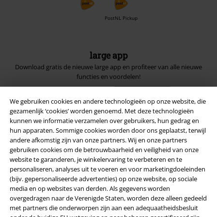
PostNL Pickup
large app
Download gratis de nieuwe large app en profiteer van alle nieuwe
functies en voordelen!
We gebruiken cookies en andere technologieën op onze website, die
gezamenlijk ‘cookies’ worden genoemd. Met deze technologieën
kunnen we informatie verzamelen over gebruikers, hun gedrag en
hun apparaten. Sommige cookies worden door ons geplaatst, terwijl
A Warner Music Group Company
andere afkomstig zijn van onze partners. Wij en onze partners
gebruiken cookies om de betrouwbaarheid en veiligheid van onze
website te garanderen, je winkelervaring te verbeteren en te
personaliseren, analyses uit te voeren en voor marketingdoeleinden
(bijv. gepersonaliseerde advertenties) op onze website, op sociale
media en op websites van derden. Als gegevens worden
overgedragen naar de Verenigde Staten, worden deze alleen gedeeld
Beveiliging
met partners die onderworpen zijn aan een adequaatheidsbesluit