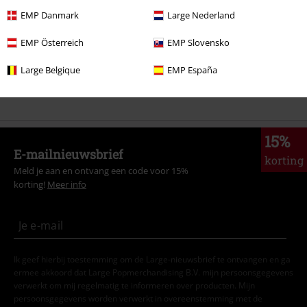
Films & Series
Films en tv
Cookiemonster
Kleding
EMP Danmark
Large Nederland
Kleding & accessoires
Onderkant
Joggers
EMP Österreich
EMP Slovensko
Mannen
Kleding
Broeken
Joggingbroeken
Large Belgique
EMP España
Sale %
Kleding
Broeken & Shorts
Trainingsbroeken
15%
E-mailnieuwsbrief
korting
Meld je aan en ontvang een code voor 15%
korting!
Meer info
Ik geef hierbij toestemming om de Large-nieuwsbrief te ontvangen en ga
ermee akkoord dat Large Popmerchandising B.V. mijn persoonsgegevens
verwerkt om mij regelmatig te informeren over producten. Mijn
persoonsgegevens worden verwerkt in overeenstemming met de