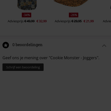
-34%
-26%
Adviesprijs
€ 49,99
€ 32,99
Adviesprijs
€ 29,95
€ 21,99
Advie
0 beoordelingen
Geef ons je mening over "Cookie Monster - Joggers".
Schrijf een beoordeling