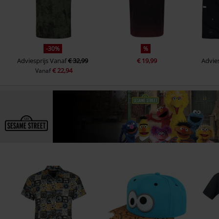
-30%
%
Adviesprijs
Vanaf
€ 32,99
€ 19,99
Advies
€ 22,94
Vanaf