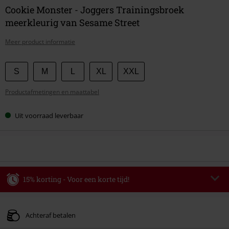
Cookie Monster - Joggers Trainingsbroek
meerkleurig van Sesame Street
Meer product informatie
Kies
S
M
L
XL
XXL
je
Productafmetingen en maattabel
maat
Uit voorraad leverbaar
15% korting - Voor een korte tijd!
Code
WEEKEND
Kopieer de code
Geldig t/m 09-08-2026
Achteraf betalen