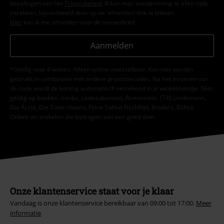
bepalingen van het
Privacybeleid
. Ik kan mijn toestemming te allen tijde
intrekken, bijvoorbeeld door op de ‘afmelden’-link te klikken.
Hier
kan ik me afmelden voor de nieuwsbrief.
Aanmelden
*Geldig voor 4 weken. Alleen online inwisselbaar. Kan niet worden
gebruikt in combinatie met andere promotiecodes. Na het invoeren van
de code wordt de korting automatisch verrekend in je winkelmandje. Niet
geldig op boeken, media, cadeaubonnen, Rammstein, (Till) Lindemann,
Die Ärzte, Die Toten Hosen, Feine Sahne Fischfilet, Broilers, Böhse
Onkelz en artikelen die bijdragen aan een goed doel.
Onze klantenservice staat voor je klaar
Vandaag is onze klantenservice bereikbaar van 09:00 tot 17:00.
Meer
informatie