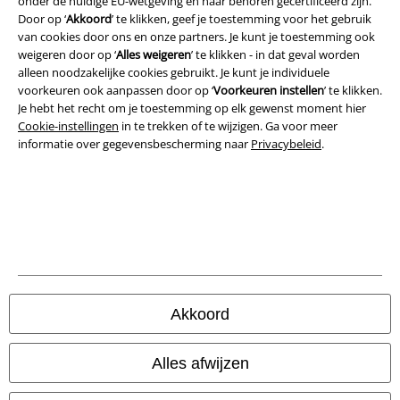
onder de huidige EU-wetgeving en naar behoren gecertificeerd zijn.
Door op ‘
Akkoord
’ te klikken, geef je toestemming voor het gebruik
van cookies door ons en onze partners. Je kunt je toestemming ook
weigeren door op ‘
Alles weigeren
’ te klikken - in dat geval worden
alleen noodzakelijke cookies gebruikt. Je kunt je individuele
voorkeuren ook aanpassen door op ‘
Voorkeuren instellen
’ te klikken.
Je hebt het recht om je toestemming op elk gewenst moment hier
Cookie-instellingen
in te trekken of te wijzigen. Ga voor meer
informatie over gegevensbescherming naar
Privacybeleid
.
Legal
Algemene Voorwaarden
Bedrijfsgegevens
Akkoord
Privacyverklaring
Alles afwijzen
Verklaring van conformiteit