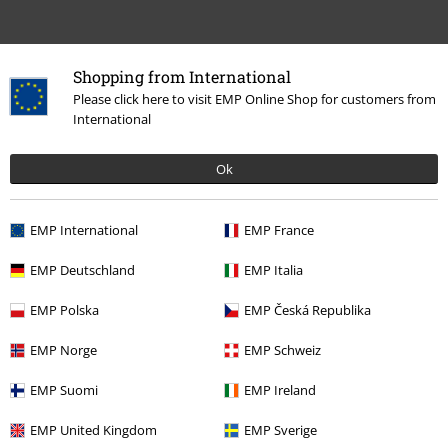
Laatst bezocht
Shopping from International
Please click here to visit EMP Online Shop for customers from
International
Ok
EMP International
EMP France
EMP Deutschland
EMP Italia
€ 19,99
EMP Polska
EMP Česká Republika
EMP Norge
EMP Schweiz
Meer categorieën. Meer opties.
EMP Suomi
EMP Ireland
Nieuw
Kleding
Broeken en korte broeken
EMP United Kingdom
EMP Sverige