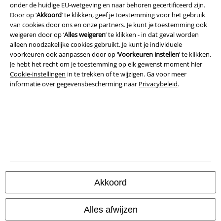
Legal
onder de huidige EU-wetgeving en naar behoren gecertificeerd zijn.
Door op ‘
Akkoord
’ te klikken, geef je toestemming voor het gebruik
Algemene Voorwaarden
van cookies door ons en onze partners. Je kunt je toestemming ook
weigeren door op ‘
Alles weigeren
’ te klikken - in dat geval worden
Bedrijfsgegevens
alleen noodzakelijke cookies gebruikt. Je kunt je individuele
voorkeuren ook aanpassen door op ‘
Voorkeuren instellen
’ te klikken.
Privacyverklaring
Je hebt het recht om je toestemming op elk gewenst moment hier
Cookie-instellingen
in te trekken of te wijzigen. Ga voor meer
informatie over gegevensbescherming naar
Privacybeleid
.
Verklaring van conformiteit
Informatie over toegankelijkheid
Cookie-instellingen
Annuleer bestelling
Alle prijzen incl.
wettelijke BTW
Akkoord
© 1986-2026 Large Popmerchandising B.V.
Alles afwijzen