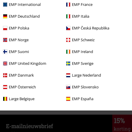
EMP International
EMP France
EMP Deutschland
EMP Italia
EMP Polska
EMP Česká Republika
Meer categorieën. Meer opties.
EMP Norge
EMP Schweiz
Band Merch
Kleding
EMP Suomi
EMP Ireland
Mannen
Exclusief
EMP United Kingdom
EMP Sverige
Band Merch
Top Bands
Iron Maiden
Kleding
EMP Danmark
Large Nederland
Mannen
Kleding
Zwemkleding
Zwembroeken
EMP Österreich
EMP Slovensko
Band Merch
Genre
Heavy Metal
Large Belgique
EMP España
15%
E-mailnieuwsbrief
korting