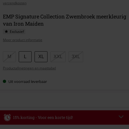
verzendkosten
EMP Signature Collection Zwembroek meerkleurig
van Iron Maiden
Exclusief
Meer product informatie
Kies
M
L
XL
XXL
3XL
je
Productafmetingen en maattabel
maat
Uit voorraad leverbaar
15% korting - Voor een korte tijd!
Code
WEEKEND
Kopieer de code