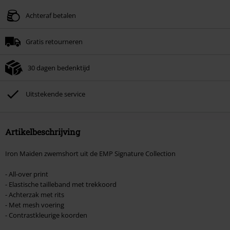
Geldig t/m 09-08-2026
Achteraf betalen
Minimale bestelwaarde € 49.99.
Gratis retourneren
Zodra je de code hebt ingevoerd, wordt de korting automatisch verrekend in
je winkelmandje.
30 dagen bedenktijd
Kan niet gecombineerd worden met andere kortingscodes. Boeken, media,
tickets, Rammstein, (Till) Lindemann, Böhse Onkelz, Broilers, Die Ärzte, Die
Toten Hosen, Metality, cadeaubonnen en artikelen met een inbegrepen
Uitstekende service
donatie zijn uitgesloten van de korting.
Artikelbeschrijving
Iron Maiden zwemshort uit de EMP Signature Collection
- All-over print
- Elastische tailleband met trekkoord
- Achterzak met rits
- Met mesh voering
- Contrastkleurige koorden