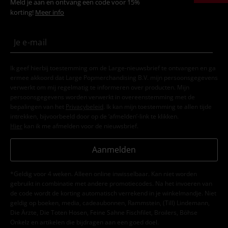
Meld je aan en ontvang een code voor 15%
korting!
Meer info
Ik geef hierbij toestemming om de Large-nieuwsbrief te ontvangen en ga
ermee akkoord dat Large Popmerchandising B.V. mijn persoonsgegevens
verwerkt om mij regelmatig te informeren over producten. Mijn
persoonsgegevens worden verwerkt in overeenstemming met de
bepalingen van het
Privacybeleid
. Ik kan mijn toestemming te allen tijde
intrekken, bijvoorbeeld door op de ‘afmelden’-link te klikken.
Hier
kan ik me afmelden voor de nieuwsbrief.
Aanmelden
*Geldig voor 4 weken. Alleen online inwisselbaar. Kan niet worden
gebruikt in combinatie met andere promotiecodes. Na het invoeren van
de code wordt de korting automatisch verrekend in je winkelmandje. Niet
geldig op boeken, media, cadeaubonnen, Rammstein, (Till) Lindemann,
Die Ärzte, Die Toten Hosen, Feine Sahne Fischfilet, Broilers, Böhse
Onkelz en artikelen die bijdragen aan een goed doel.