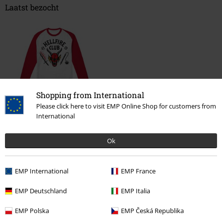
Laatst bezocht
Shopping from International
Please click here to visit EMP Online Shop for customers from
International
€ 32,99
Ok
Meer categorieën. Meer opties.
EMP International
EMP France
Kleding
Longsleeves
EMP Deutschland
EMP Italia
Nieuw
Kleding
Longsleeve
EMP Polska
EMP Česká Republika
Nieuw
Kleding
T-shirts en tops