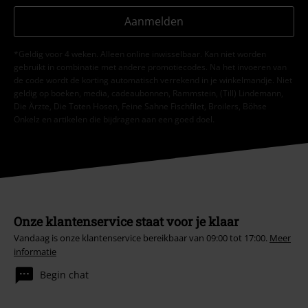
Aanmelden
*Geldig voor 4 weken. Alleen online inwisselbaar. Kan niet worden
gebruikt in combinatie met andere promotiecodes. Na het invoeren van
de code wordt de korting automatisch verrekend in je winkelmandje. Niet
geldig op boeken, media, cadeaubonnen, Rammstein, (Till) Lindemann,
Die Ärzte, Die Toten Hosen, Feine Sahne Fischfilet, Broilers, Böhse
Onkelz en artikelen die bijdragen aan een goed doel.
Onze klantenservice staat voor je klaar
Vandaag is onze klantenservice bereikbaar van 09:00 tot 17:00.
Meer
informatie
Begin chat