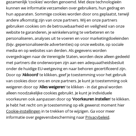
gezamenlijk ‘cookies’ worden genoemd. Met deze technologieën
kunnen we informatie verzamelen over gebruikers, hun gedrag en
hun apparaten. Sommige cookies worden door ons geplaatst, terwijl
andere afkomstig zijn van onze partners. Wij en onze partners
gebruiken cookies om de betrouwbaarheid en veiligheid van onze
website te garanderen, je winkelervaring te verbeteren en te
personaliseren, analyses uit te voeren en voor marketingdoeleinden
(bijv. gepersonaliseerde advertenties) op onze website, op sociale
media en op websites van derden. Als gegevens worden
overgedragen naar de Verenigde Staten, worden deze alleen gedeeld
met partners die onderworpen zijn aan een adequaatheidsbesluit
Legal
onder de huidige EU-wetgeving en naar behoren gecertificeerd zijn.
Algemene Voorwaarden
Door op ‘
Akkoord
’ te klikken, geef je toestemming voor het gebruik
van cookies door ons en onze partners. Je kunt je toestemming ook
weigeren door op ‘
Alles weigeren
’ te klikken - in dat geval worden
Bedrijfsgegevens
alleen noodzakelijke cookies gebruikt. Je kunt je individuele
voorkeuren ook aanpassen door op ‘
Voorkeuren instellen
’ te klikken.
Privacyverklaring
Je hebt het recht om je toestemming op elk gewenst moment hier
Cookie-instellingen
in te trekken of te wijzigen. Ga voor meer
Verklaring van conformiteit
informatie over gegevensbescherming naar
Privacybeleid
.
Informatie over toegankelijkheid