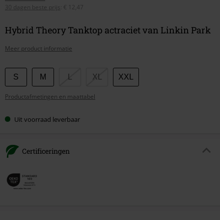
30 dagen beste prijs
:
€ 12,47
Hybrid Theory Tanktop actraciet van Linkin Park
Meer product informatie
Kies
S
M
L
XL
XXL
je
Productafmetingen en maattabel
maat
Uit voorraad leverbaar
Certificeringen