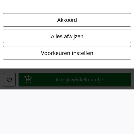
Algemene Voorwaarden
Bedrijfsgegevens
Akkoord
Privacyverklaring
Alles afwijzen
Verklaring van conformiteit
Voorkeuren instellen
Informatie over toegankelijkheid
Cookie-instellingen
In mijn winkelmandje
Annuleer bestelling
Alle prijzen incl.
wettelijke BTW
© 1986-2026 Large Popmerchandising B.V.