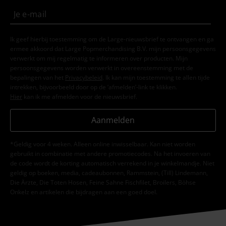
Ik geef hierbij toestemming om de Large-nieuwsbrief te ontvangen en ga
ermee akkoord dat Large Popmerchandising B.V. mijn persoonsgegevens
verwerkt om mij regelmatig te informeren over producten. Mijn
persoonsgegevens worden verwerkt in overeenstemming met de
bepalingen van het
Privacybeleid
. Ik kan mijn toestemming te allen tijde
intrekken, bijvoorbeeld door op de ‘afmelden’-link te klikken.
Hier
kan ik me afmelden voor de nieuwsbrief.
Aanmelden
*Geldig voor 4 weken. Alleen online inwisselbaar. Kan niet worden
gebruikt in combinatie met andere promotiecodes. Na het invoeren van
de code wordt de korting automatisch verrekend in je winkelmandje. Niet
geldig op boeken, media, cadeaubonnen, Rammstein, (Till) Lindemann,
Die Ärzte, Die Toten Hosen, Feine Sahne Fischfilet, Broilers, Böhse
Onkelz en artikelen die bijdragen aan een goed doel.