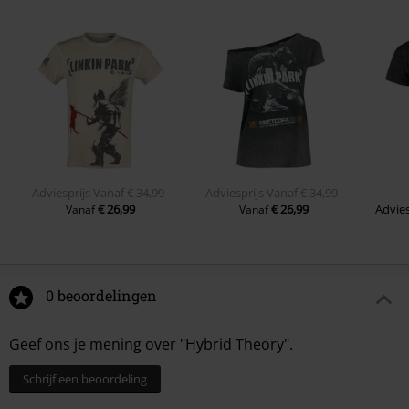
Adviesprijs
Vanaf
€ 34,99
Adviesprijs
Vanaf
€ 34,99
€ 26,99
€ 26,99
Advies
Vanaf
Vanaf
0 beoordelingen
Geef ons je mening over "Hybrid Theory".
Schrijf een beoordeling