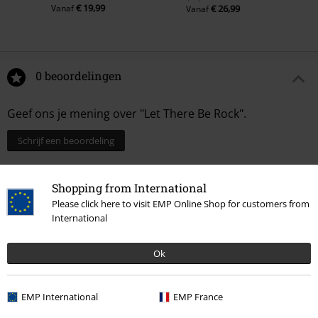
€ 19,99
Vanaf
€ 26,99
Vanaf
0 beoordelingen
Geef ons je mening over "Let There Be Rock".
Schrijf een beoordeling
Shopping from International
Please click here to visit EMP Online Shop for customers from
International
Ok
EMP International
EMP France