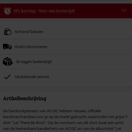
15% korting - Voor een korte tijd!
Code
AFTERWORK
Kopieer de code
Alleen geldig op 06-08-2026 van 16:00 t/m 23:59 uur.
Achteraf betalen
Minimale bestelwaarde € 49.99.
Gratis retourneren
Zodra je de code hebt ingevoerd, wordt de korting automatisch verrekend in
je winkelmandje.
30 dagen bedenktijd
Kan niet gecombineerd worden met andere kortingscodes. Boeken, media,
tickets, Rammstein, (Till) Lindemann, Böhse Onkelz, Broilers, Die Ärzte, Die
Toten Hosen, Metality, cadeaubonnen en artikelen met een inbegrepen
Uitstekende service
donatie zijn uitgesloten van de korting.
Artikelbeschrijving
De hardrockpioniers van AC/DC hebben nieuwe, officiële
bandmerchandise voor je op de markt gebracht, waaronder het grijze T-
shirt "Let There Be Rock". Op de voorkant van dit shirt staat een print
van de herkenbare bandletters van AC/DC en van de albumtitel "Let