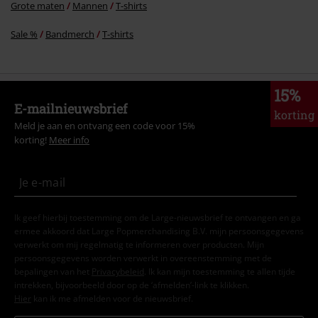
Grote maten
Mannen
T-shirts
Sale %
Bandmerch
T-shirts
15%
E-mailnieuwsbrief
korting
Meld je aan en ontvang een code voor 15%
korting!
Meer info
Ik geef hierbij toestemming om de Large-nieuwsbrief te ontvangen en ga
ermee akkoord dat Large Popmerchandising B.V. mijn persoonsgegevens
verwerkt om mij regelmatig te informeren over producten. Mijn
persoonsgegevens worden verwerkt in overeenstemming met de
bepalingen van het
Privacybeleid
. Ik kan mijn toestemming te allen tijde
intrekken, bijvoorbeeld door op de ‘afmelden’-link te klikken.
Hier
kan ik me afmelden voor de nieuwsbrief.