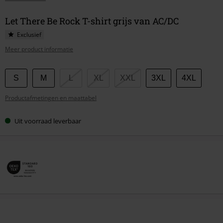
Let There Be Rock T-shirt grijs van AC/DC
Exclusief
Meer product informatie
Kies
S
M
L
XL
XXL
3XL
4XL
je
Productafmetingen en maattabel
maat
Uit voorraad leverbaar