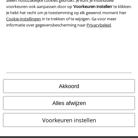
alleen noodzakelijke cookies gebruikt. Je kunt je individuele
voorkeuren ook aanpassen door op ‘
Voorkeuren instellen
’ te klikken.
Je hebt het recht om je toestemming op elk gewenst moment hier
Cookie-instellingen
in te trekken of te wijzigen. Ga voor meer
informatie over gegevensbescherming naar
Privacybeleid
.
Legal
Algemene Voorwaarden
Bedrijfsgegevens
Akkoord
Privacyverklaring
Alles afwijzen
Verklaring van conformiteit
Voorkeuren instellen
Informatie over toegankelijkheid