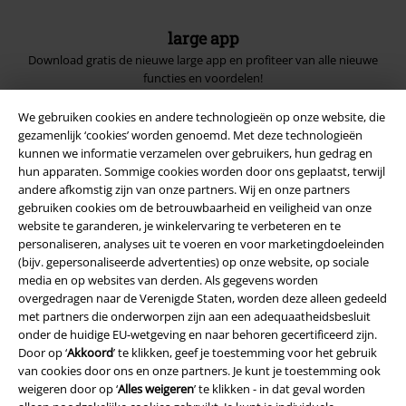
large app
Download gratis de nieuwe large app en profiteer van alle nieuwe
functies en voordelen!
We gebruiken cookies en andere technologieën op onze website, die
gezamenlijk ‘cookies’ worden genoemd. Met deze technologieën
kunnen we informatie verzamelen over gebruikers, hun gedrag en
hun apparaten. Sommige cookies worden door ons geplaatst, terwijl
A Warner Music Group Company
andere afkomstig zijn van onze partners. Wij en onze partners
gebruiken cookies om de betrouwbaarheid en veiligheid van onze
website te garanderen, je winkelervaring te verbeteren en te
personaliseren, analyses uit te voeren en voor marketingdoeleinden
(bijv. gepersonaliseerde advertenties) op onze website, op sociale
media en op websites van derden. Als gegevens worden
overgedragen naar de Verenigde Staten, worden deze alleen gedeeld
Beveiliging
met partners die onderworpen zijn aan een adequaatheidsbesluit
onder de huidige EU-wetgeving en naar behoren gecertificeerd zijn.
Door op ‘
Akkoord
’ te klikken, geef je toestemming voor het gebruik
van cookies door ons en onze partners. Je kunt je toestemming ook
weigeren door op ‘
Alles weigeren
’ te klikken - in dat geval worden