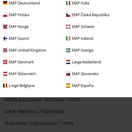
Laatst bezocht
EMP Deutschland
EMP Italia
EMP Polska
EMP Česká Republika
EMP Norge
EMP Schweiz
EMP Suomi
EMP Ireland
EMP United Kingdom
EMP Sverige
Adviesprijs
Vanaf
€ 34,99
EMP Danmark
Large Nederland
€ 26,99
Vanaf
EMP Österreich
EMP Slovensko
Large Belgique
EMP España
Meer categorieën. Meer opties.
Kleding & accessoires
Bovenkant
T-shirts
Sale %
Bandmerch
Grote maten
Grote maten
T-shirts en tops
T-shirts