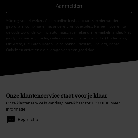
Aanmelden
*Geldig voor 4 weken. Alleen online inwisselbaar. Kan niet worden
gebruikt in combinatie met andere promotiecodes. Na het invoeren van
de code wordt de korting automatisch verrekend in je winkelmandje. Niet
geldig op boeken, media, cadeaubonnen, Rammstein, (Till) Lindemann,
Die Ärzte, Die Toten Hosen, Feine Sahne Fischfilet, Broilers, Böhse
Onkelz en artikelen die bijdragen aan een goed doel.
Onze klantenservice staat voor je klaar
Onze klantenservice is vandaag bereikbaar tot 17:00 uur.
Meer
informatie
Begin chat