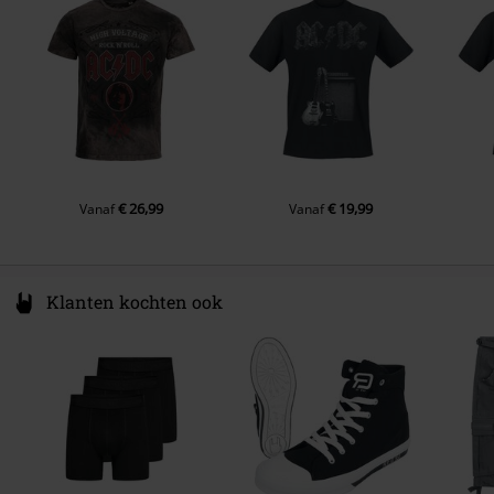
Kraagvorm
Spain
Kraagloos
https://www.outer-vision.com/es/
Mouwvorm
Normale Mouwen
Mouwlengte
Korte Mouwen
Zakken
Zonder zakken
Kleur
grijs
€ 26,99
€ 19,99
Vanaf
Vanaf
Klanten kochten ook