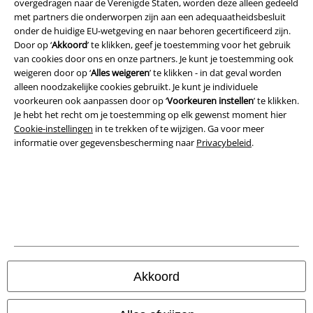
overgedragen naar de Verenigde Staten, worden deze alleen gedeeld
Legal
met partners die onderworpen zijn aan een adequaatheidsbesluit
onder de huidige EU-wetgeving en naar behoren gecertificeerd zijn.
Algemene Voorwaarden
Door op ‘
Akkoord
’ te klikken, geef je toestemming voor het gebruik
van cookies door ons en onze partners. Je kunt je toestemming ook
Bedrijfsgegevens
weigeren door op ‘
Alles weigeren
’ te klikken - in dat geval worden
alleen noodzakelijke cookies gebruikt. Je kunt je individuele
voorkeuren ook aanpassen door op ‘
Voorkeuren instellen
’ te klikken.
Privacyverklaring
Je hebt het recht om je toestemming op elk gewenst moment hier
Cookie-instellingen
in te trekken of te wijzigen. Ga voor meer
Verklaring van conformiteit
informatie over gegevensbescherming naar
Privacybeleid
.
Informatie over toegankelijkheid
Cookie-instellingen
Annuleer bestelling
Alle prijzen incl.
wettelijke BTW
Akkoord
© 1986-2026 Large Popmerchandising B.V.