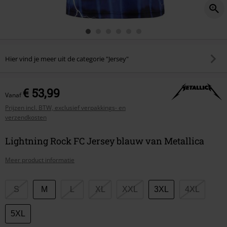
Hier vind je meer uit de categorie "Jersey"
€ 53,99
Vanaf
Prijzen incl. BTW, exclusief verpakkings- en
verzendkosten
Lightning Rock FC Jersey blauw van Metallica
Meer product informatie
Kies
S
M
L
XL
XXL
3XL
4XL
je
maat
5XL