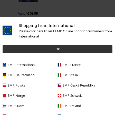
€ 53,99
Vanaf
Shopping from International
Please click here to visit EMP Online Shop for customers from
Meer categorieën. Meer opties.
International
Kleding
Sportswear
Ok
Grote maten
Mannen
T-shirts
Kleding & accessoires
Bovenkant
Jerseys
EMP International
EMP France
Kleding & accessoires
Bovenkant
T-shirts
EMP Deutschland
EMP Italia
Kleding
T-shirts en tops
T-shirts
EMP Polska
EMP Česká Republika
EMP Norge
EMP Schweiz
15%
EMP Suomi
EMP Ireland
E-mailnieuwsbrief
korting