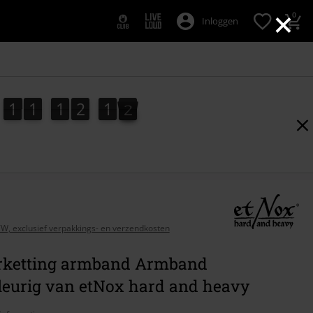
×
0
Inloggen
1
1
1
2
1
1
1
1
1
2
1
0
2
0
1
BTW, exclusief verpakkings- en verzendkosten
rketting armband Armband
kleurig van etNox hard and heavy