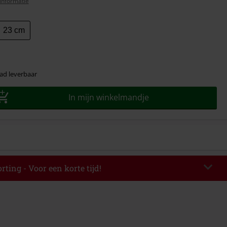
informatie
23 cm
ad leverbaar
In mijn winkelmandje
rting - Voor een korte tijd!
EKEND
Kopieer de code
-08-2026
elwaarde € 49.99.