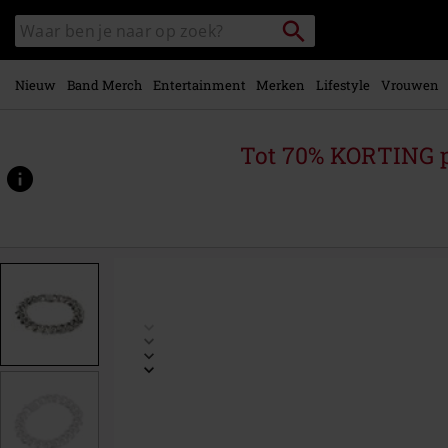
Overslaan
Packstation
Zoek
naar
zoeken
in
hoofdinhoud
catalogus
Nieuw
Band Merch
Entertainment
Merken
Lifestyle
Vrouwen
Tot 70% KORTING 
https://www.large.nl/p/pantserketting-
armband/558558.html