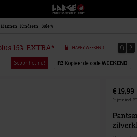
Large
–
Muziek-,
entertainment-,
Mannen
Kinderen
Sale %
en
gaming-
merch
0
2
0
2
plus 15% EXTRA*
HAPPY WEEKEND
+
alternatieve
kleding
Scoor het nu!
Kopieer de code
WEEKEND
€ 19,99
Prijzen incl. 
Pantse
zilver