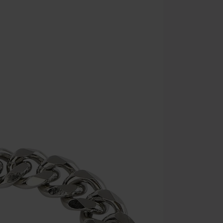
Zodra je de co
winkelmandje.
Kan niet geco
Rammstein, (Ti
cadeaubonnen e