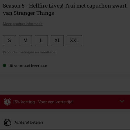
Season 5 - Hellfire Lives! Trui met capuchon zwart
van Stranger Things
Meer product informatie
Kies
S
M
L
XL
XXL
je
Productafmetingen en maattabel
maat
Uit voorraad leverbaar
15% korting - Voor een korte tijd!
Code
WEEKEND
Kopieer de code
Geldig t/m 09-08-2026
Achteraf betalen