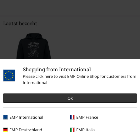
Laatst bezocht
Shopping from International
Please click here to visit EMP Online Shop for customers from
International
€ 53,99
Ok
EMP International
EMP France
Meer categorieën. Meer opties.
Films & Series
Films en tv
Stranger Things
Kleding
Truien
EMP Deutschland
EMP Italia
Hoodies