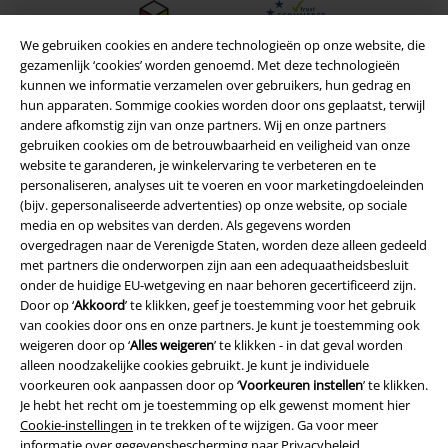
We gebruiken cookies en andere technologieën op onze website, die
gezamenlijk ‘cookies’ worden genoemd. Met deze technologieën
kunnen we informatie verzamelen over gebruikers, hun gedrag en
hun apparaten. Sommige cookies worden door ons geplaatst, terwijl
andere afkomstig zijn van onze partners. Wij en onze partners
gebruiken cookies om de betrouwbaarheid en veiligheid van onze
website te garanderen, je winkelervaring te verbeteren en te
personaliseren, analyses uit te voeren en voor marketingdoeleinden
(bijv. gepersonaliseerde advertenties) op onze website, op sociale
media en op websites van derden. Als gegevens worden
overgedragen naar de Verenigde Staten, worden deze alleen gedeeld
met partners die onderworpen zijn aan een adequaatheidsbesluit
Legal
onder de huidige EU-wetgeving en naar behoren gecertificeerd zijn.
Algemene Voorwaarden
Door op ‘
Akkoord
’ te klikken, geef je toestemming voor het gebruik
van cookies door ons en onze partners. Je kunt je toestemming ook
weigeren door op ‘
Alles weigeren
’ te klikken - in dat geval worden
Bedrijfsgegevens
alleen noodzakelijke cookies gebruikt. Je kunt je individuele
voorkeuren ook aanpassen door op ‘
Voorkeuren instellen
’ te klikken.
Privacyverklaring
Je hebt het recht om je toestemming op elk gewenst moment hier
Cookie-instellingen
in te trekken of te wijzigen. Ga voor meer
Verklaring van conformiteit
informatie over gegevensbescherming naar
Privacybeleid
.