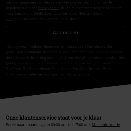
persoonsgegevens worden verwerkt in overeenstemming met de
bepalingen van het
Privacybeleid
. Ik kan mijn toestemming te allen tijde
intrekken, bijvoorbeeld door op de ‘afmelden’-link te klikken.
Hier
kan ik me afmelden voor de nieuwsbrief.
Aanmelden
*Geldig voor 4 weken. Alleen online inwisselbaar. Kan niet worden
gebruikt in combinatie met andere promotiecodes. Na het invoeren van
de code wordt de korting automatisch verrekend in je winkelmandje. Niet
geldig op boeken, media, cadeaubonnen, Rammstein, (Till) Lindemann,
Die Ärzte, Die Toten Hosen, Feine Sahne Fischfilet, Broilers, Böhse
Onkelz en artikelen die bijdragen aan een goed doel.
Onze klantenservice staat voor je klaar
Bereikbaar: maandag van 09:00 uur tot 17:00 uur.
Meer informatie