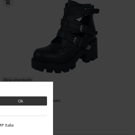
Bijna uitverkocht
€ 156,99
Randa Vegan
Altercore
Laars
Ok
P Italia