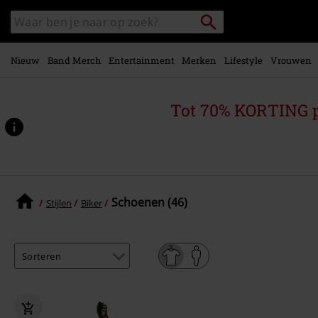
Overslaan
Packstation
Zoek
naar
zoeken
in
hoofdinhoud
catalogus
Nieuw
Band Merch
Entertainment
Merken
Lifestyle
Vrouwen
Tot 70% KORTING 
Schoenen (46)
Stijlen
Biker