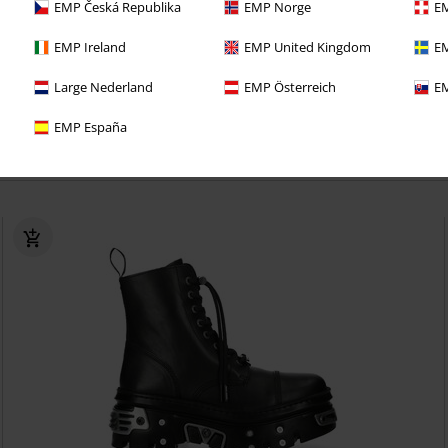
EMP Česká Republika
EMP Norge
EM
ect van deze voordelen bij je eerste bestelling!
EMP Ireland
EMP United Kingdom
EM
 lang GEEN VERZENDKOSTEN
Large Nederland
EMP Österreich
EM
eve aanbiedingen en kortingen
EMP España
oodies bij je bestelling