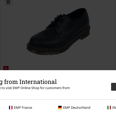
%
€ 151,99
 from International
1461 Virginia Black Virginia
Dr. Martens
Veterschoenen
re to visit EMP Online Shop for customers from
EMP France
EMP Deutschland
EM