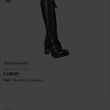
Bijna uitverkocht
Adviesprijs
€ 266,90
€ 248,99
Trail
New Rock
Laarzen