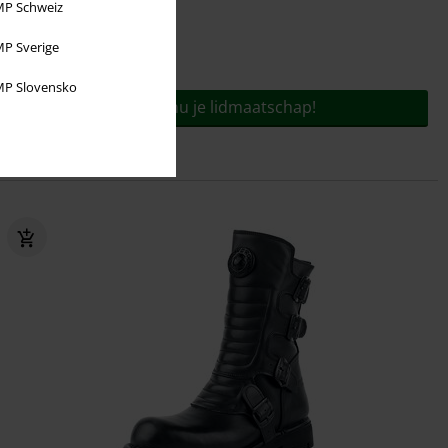
P Schweiz
P Sverige
Voor slechts
€ 9,95
jaar!
P Slovensko
Bestel nu je lidmaatschap!