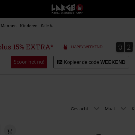
Large
–
Muziek-,
entertainment-,
Mannen
Kinderen
Sale %
en
gaming-
merch
0
2
0
2
plus 15% EXTRA*
HAPPY WEEKEND
+
alternatieve
kleding
Scoor het nu!
Kopieer de code
WEEKEND
Geslacht
Maat
K