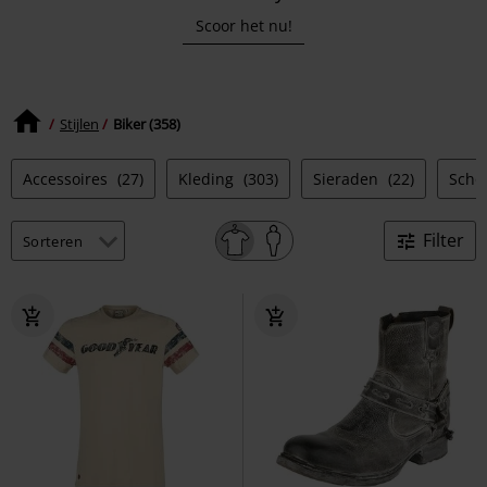
Scoor het nu!
Stijlen
Biker (358)
Accessoires
(27)
Kleding
(303)
Sieraden
(22)
Scho
Filter