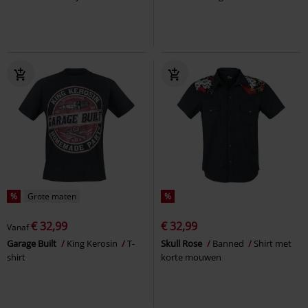
%
Grote maten
%
€ 32,99
€ 32,99
Vanaf
Garage Built
King Kerosin
T-
Skull Rose
Banned
Shirt met
shirt
korte mouwen