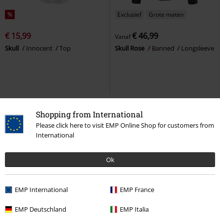
%
Exclusief
Grote maten
€ 15,99
€ 46,99
Vanaf
Skull
Innocent
Top
Skull Rose
Banned
Longsleeve
Shopping from International
Please click here to visit EMP Online Shop for customers from
International
Ok
EMP International
EMP France
%
-15%
Decoratieve elementen
EMP Deutschland
EMP Italia
Adviesprijs
€ 74,50