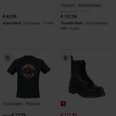
Exclusief
Metalen details
Adviesprijs
€ 119,99
€ 43,99
€ 107,99
Grand Bend
Goodyear
T-shirt
Thunder Road
Rock Rebel by
EMP
Laars
Grote maten
Premium
%
€ 23,99
€ 172,99
Vanaf