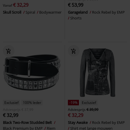
€ 32,29
€ 53,99
Vanaf
Skull Scroll
Spiral
Bodywarmer
Garageland
Rock Rebel by EMP
Shorts
Exclusief
100% leder
-19%
Exclusief
Adviesprijs
€ 37,99
Adviesprijs
€ 39,99
€ 32,99
€ 32,29
Black Two-Row Studded Belt
Stay Awake
Rock Rebel by EMP
Black Premium by EMP
Riem
Shirt met lange mouwen