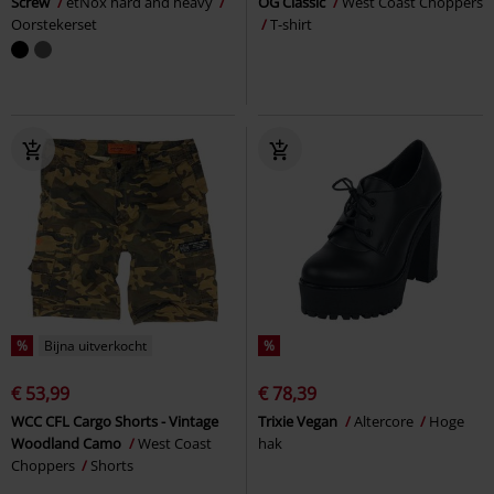
Screw
etNox hard and heavy
OG Classic
West Coast Choppers
Oorstekerset
T-shirt
%
Bijna uitverkocht
%
€ 53,99
€ 78,39
WCC CFL Cargo Shorts - Vintage
Trixie Vegan
Altercore
Hoge
Woodland Camo
West Coast
hak
Choppers
Shorts