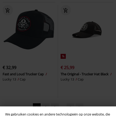
%
€ 32,99
€ 25,99
Fast and Loud Trucker Cap
The Original - Trucker Hat Black
Lucky 13
Cap
Lucky 13
Cap
1
2
3
...
6
We gebruiken cookies en andere technologieën op onze website, die