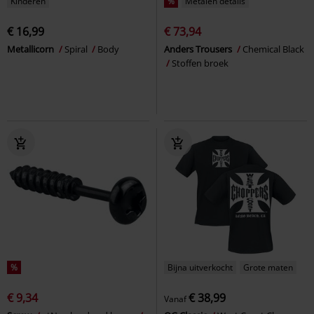
Kinderen
%
Metalen details
€ 16,99
€ 73,94
Metallicorn
Spiral
Body
Anders Trousers
Chemical Black
Stoffen broek
%
Bijna uitverkocht
Grote maten
€ 9,34
€ 38,99
Vanaf