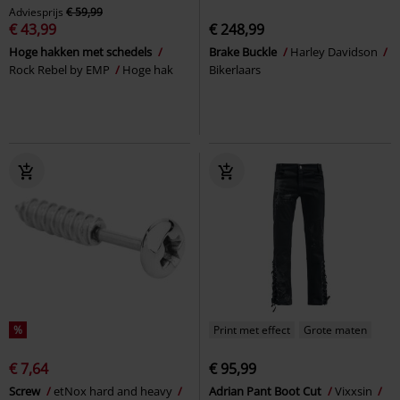
Adviesprijs
€ 59,99
€ 43,99
€ 248,99
Hoge hakken met schedels
Brake Buckle
Harley Davidson
Rock Rebel by EMP
Hoge hak
Bikerlaars
%
Print met effect
Grote maten
€ 7,64
€ 95,99
Screw
etNox hard and heavy
Adrian Pant Boot Cut
Vixxsin