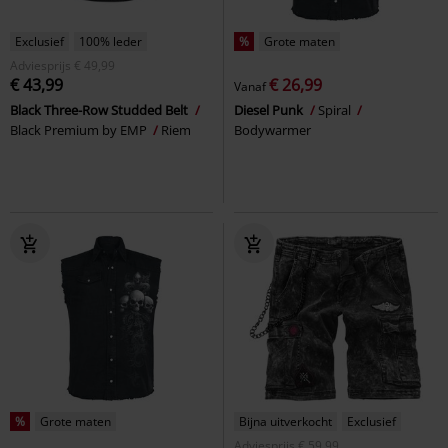
Exclusief
100% leder
%
Grote maten
Adviesprijs
€ 49,99
€ 43,99
€ 26,99
Vanaf
Black Three-Row Studded Belt
Diesel Punk
Spiral
Black Premium by EMP
Riem
Bodywarmer
%
Grote maten
Bijna uitverkocht
Exclusief
Adviesprijs
€ 59,99