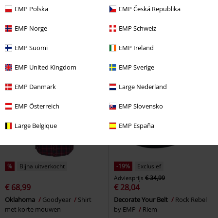
€ 30,99
€ 62,89
EMP Polska
EMP Česká Republika
Kokomo
Goodyear
T-shirt
Eastwood Jeans
Chet Rock
Jeans
EMP Norge
EMP Schweiz
EMP Suomi
EMP Ireland
EMP United Kingdom
EMP Sverige
EMP Danmark
Large Nederland
EMP Österreich
EMP Slovensko
Large Belgique
EMP España
%
Bijna uitverkocht
-19%
Exclusief
Adviesprijs
€ 34,99
€ 68,99
€ 28,04
Oklahoma
Goodyear
Shirt
Decorate Your Belt
Rock Rebel
met korte mouwen
by EMP
Riem