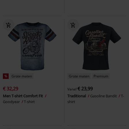
%
Grote maten
Grote maten
Premium
€ 32,29
€ 23,99
Vanaf
Men T-shirt Comfort Fit
Traditional
Gasoline Bandit
T-
Goodyear
T-shirt
shirt