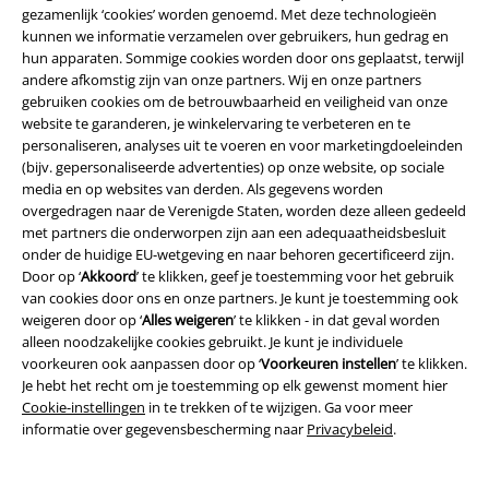
Pagina 1 van 6
gezamenlijk ‘cookies’ worden genoemd. Met deze technologieën
kunnen we informatie verzamelen over gebruikers, hun gedrag en
hun apparaten. Sommige cookies worden door ons geplaatst, terwijl
Biker outfit: coole biker style voor elke dag
andere afkomstig zijn van onze partners. Wij en onze partners
gebruiken cookies om de betrouwbaarheid en veiligheid van onze
‘Born to be wild!’ is niet zomaar een slogan, het is een
website te garanderen, je winkelervaring te verbeteren en te
lifestyle. Wij helpen je die attitude te ownen met biker
personaliseren, analyses uit te voeren en voor marketingdoeleinden
style outfits die net zo ruig zijn als jij. En waar draait het
(bijv. gepersonaliseerde advertenties) op onze website, op sociale
voor elke biker om? Het perfecte jack. In onze shop
media en op websites van derden. Als gegevens worden
scoor je high-quality leren jassen en andere pieces met
overgedragen naar de Verenigde Staten, worden deze alleen gedeeld
die onmiskenbare bikerlook.
met partners die onderworpen zijn aan een adequaatheidsbesluit
De essentie van biker style
onder de huidige EU-wetgeving en naar behoren gecertificeerd zijn.
Biker style is meer dan kleding; het is vrijheid, rebellie en
Door op ‘
Akkoord
’ te klikken, geef je toestemming voor het gebruik
individualiteit in één. Van leren jacks tot denim en boots:
van cookies door ons en onze partners. Je kunt je toestemming ook
de mix van fashion en functie zorgt voor een tijdloze,
weigeren door op ‘
Alles weigeren
’ te klikken - in dat geval worden
krachtige uitstraling. Het gaat om dat gevoel van de
alleen noodzakelijke cookies gebruikt. Je kunt je individuele
open weg, snelheid en pure adrenaline.
voorkeuren ook aanpassen door op ‘
Voorkeuren instellen
’ te klikken.
Must-have biker pieces:
Je hebt het recht om je toestemming op elk gewenst moment hier
Leren jassen & bodywarmers
Cookie-instellingen
in te trekken of te wijzigen. Ga voor meer
informatie over gegevensbescherming naar
Privacybeleid
.
Dé classics. Niet alleen iconisch qua look, maar ook
gemaakt om de elementen te weerstaan. Rauw, stevig en
100% biker-approved.