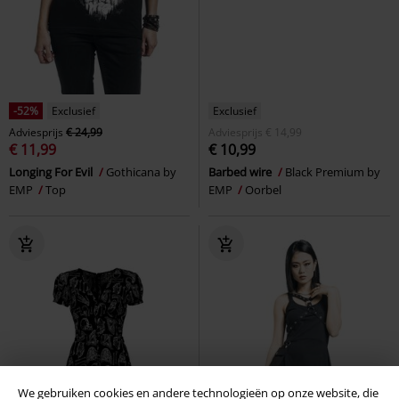
-52%
Exclusief
Exclusief
Adviesprijs
€ 24,99
Adviesprijs
€ 14,99
€ 11,99
€ 10,99
Longing For Evil
Gothicana by
Barbed wire
Black Premium by
EMP
Top
EMP
Oorbel
We gebruiken cookies en andere technologieën op onze website, die