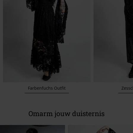
Farbenfuchs Outfit
Zessc
Omarm jouw duisternis