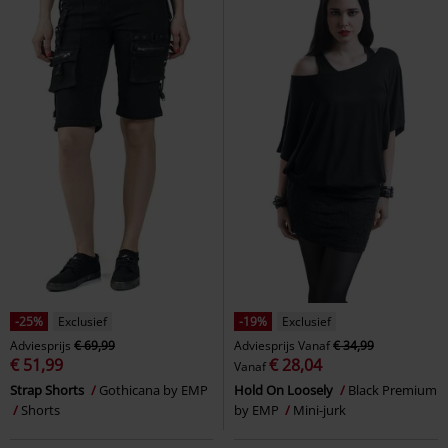
-25%
Exclusief
-19%
Exclusief
Adviesprijs
€ 69,99
Adviesprijs
Vanaf
€ 34,99
€ 51,99
€ 28,04
Vanaf
Strap Shorts
Gothicana by EMP
Hold On Loosely
Black Premium
Shorts
by EMP
Mini-jurk