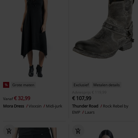
%
Grote maten
Exclusief
Metalen details
Adviesprijs
€ 119,99
€ 32,99
€ 107,99
Vanaf
Mora Dress
Vixxsin
Midi-jurk
Thunder Road
Rock Rebel by
EMP
Laars