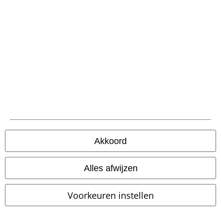
Exclusief
Verwijderbare onderdelen
Exclusief
Vetering
Adviesprijs
€ 69,99
€ 64,99
€ 50,99
Vanaf
Akkoord
Occult Horror
Black Blood by
Women's Dress - Agatha
Outer
Gothicana
Trainingsbroek
Vision
Mini-jurk
Alles afwijzen
Voorkeuren instellen