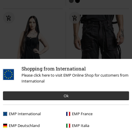
Shopping from International
Please click here to visit EMP Online Shop for customers from
International
Ok
EMP International
EMP France
Grote maten
Exclusief
Verwijderbare onderdele
EMP Deutschland
EMP Italia
Adviesprijs
Vanaf
€ 89,99