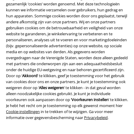
gezamenlijk ‘cookies’ worden genoemd. Met deze technologieën
kunnen we informatie verzamelen over gebruikers, hun gedrag en
hun apparaten. Sommige cookies worden door ons geplaatst, terwijl
andere afkomstig zijn van onze partners. Wij en onze partners
gebruiken cookies om de betrouwbaarheid en veiligheid van onze
website te garanderen, je winkelervaring te verbeteren en te
personaliseren, analyses uit te voeren en voor marketingdoeleinden
(bijv. gepersonaliseerde advertenties) op onze website, op sociale
%
Decoratieve elementen
%
media en op websites van derden. Als gegevens worden
overgedragen naar de Verenigde Staten, worden deze alleen gedeeld
€ 75,99
€ 64,99
met partners die onderworpen zijn aan een adequaatheidsbesluit
onder de huidige EU-wetgeving en naar behoren gecertificeerd zijn.
Anatomy Dress
Hell Bunny
Unpleasant Dreams Dress
Door op ‘
Akkoord
’ te klikken, geef je toestemming voor het gebruik
Maxi-jurk
Heartless
Midi-jurk
van cookies door ons en onze partners. Je kunt je toestemming ook
weigeren door op ‘
Alles weigeren
’ te klikken - in dat geval worden
alleen noodzakelijke cookies gebruikt. Je kunt je individuele
voorkeuren ook aanpassen door op ‘
Voorkeuren instellen
’ te klikken.
Je hebt het recht om je toestemming op elk gewenst moment hier
Cookie-instellingen
in te trekken of te wijzigen. Ga voor meer
informatie over gegevensbescherming naar
Privacybeleid
.