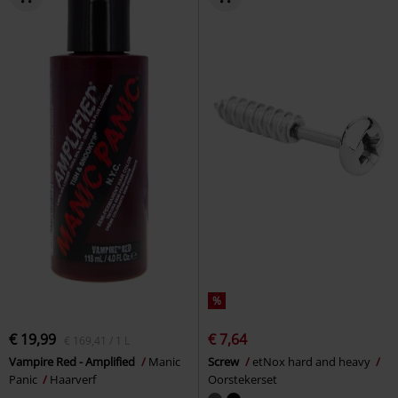
%
€ 19,99
€ 7,64
€ 169,41 / 1 L
Vampire Red - Amplified
Manic
Screw
etNox hard and heavy
Panic
Haarverf
Oorstekerset