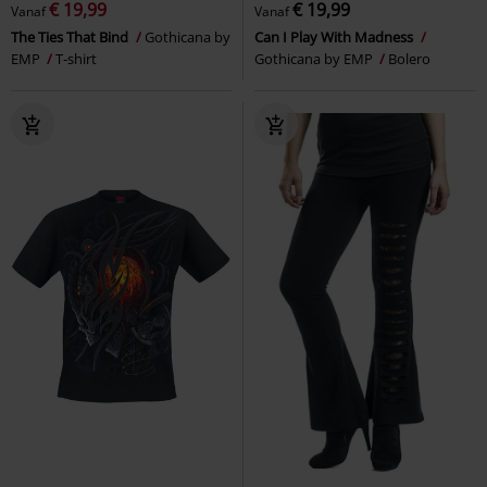
€ 19,99
€ 19,99
Vanaf
Vanaf
The Ties That Bind
Gothicana by
Can I Play With Madness
EMP
T-shirt
Gothicana by EMP
Bolero