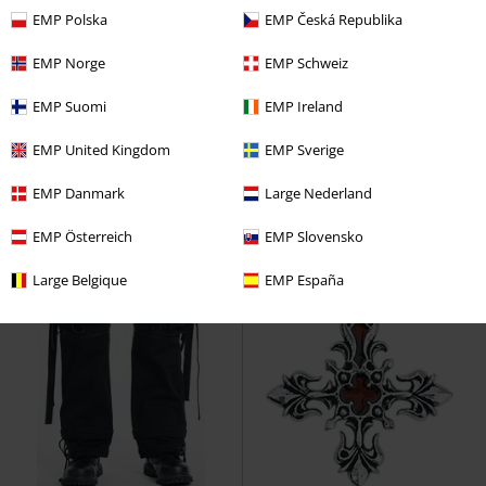
€ 57,99
€ 75,99
Vanaf
Vanaf
EMP Polska
EMP Česká Republika
Malice jurk
Poizen Industries
Samsaveel
Gothicana by EMP
Mini-jurk
Cargobroek
EMP Norge
EMP Schweiz
EMP Suomi
EMP Ireland
EMP United Kingdom
EMP Sverige
EMP Danmark
Large Nederland
EMP Österreich
EMP Slovensko
Large Belgique
EMP España