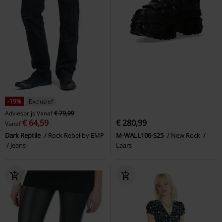
-19%
Exclusief
Adviesprijs
Vanaf
€ 79,99
€ 64,59
€ 280,99
Vanaf
Dark Reptile
Rock Rebel by EMP
M-WALL106-S25
New Rock
Jeans
Laars