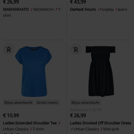
€ 26,99
€ 43,99
MASHINHATO
NEOMACHI
T-
Darkest Hours
Forplay
Jeans
shirt
Bijna uitverkocht
Grote maten
Bijna uitverkocht
Adviesprijs
€ 29,90
€ 10,99
€ 26,99
Ladies Extended Shoulder Tee
Ladies Smoked Off Shoulder Dress
Urban Classics
T-shirt
Urban Classics
Mini-jurk