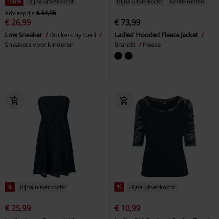
-50%
Bijna uitverkocht
Bijna uitverkocht
Grote maten
Adviesprijs
€ 54,95
€ 26,99
€ 73,99
Low Sneaker
Dockers by Gerli
Ladies' Hooded Fleece Jacket
Sneakers voor kinderen
Brandit
Fleece
%
Bijna uitverkocht
%
Bijna uitverkocht
€ 25,99
€ 10,99