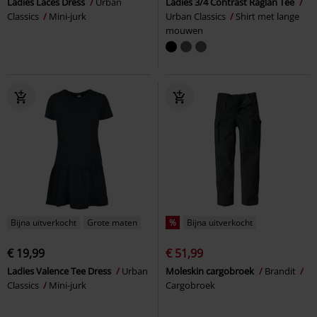
Ladies Laces Dress
Urban
Ladies 3/4 Contrast Raglan Tee
Classics
Mini-jurk
Urban Classics
Shirt met lange
mouwen
Bijna uitverkocht
Grote maten
%
Bijna uitverkocht
€ 19,99
€ 51,99
Ladies Valence Tee Dress
Urban
Moleskin cargobroek
Brandit
Classics
Mini-jurk
Cargobroek