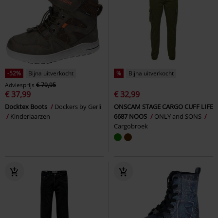
-52%
Bijna uitverkocht
%
Bijna uitverkocht
Adviesprijs
€ 79,95
€ 37,99
€ 32,99
Docktex Boots
Dockers by Gerli
ONSCAM STAGE CARGO CUFF LIFE
Kinderlaarzen
6687 NOOS
ONLY and SONS
Cargobroek