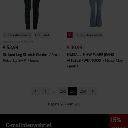
Bijna uitverkocht
Exclusief
%
Bijna uitverkocht
Adviesprijs
€ 59,99
€ 53,99
€ 30,99
Striped Leg Stretch Denim
Rock
NMSALLIE HW FLARE JEANS
Rebel by EMP
Jeans
VI162LB FWD NOOS
Noisy May
Jeans
1
...
266
267
268
Pagina 267 van 268
15%
E-mailnieuwsbrief
korting