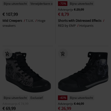
Bijna uitverkocht
Verwijderbare onderdelen
-70%
Bijna uitverkocht
Adviesprijs
€ 29,99
€ 107,99
€ 8,79
Mid Creepers
T.U.K.
Hoge
Shorts with Distressed Effects
sneakers
RED by EMP
Hotpants
Bijna uitverkocht
Exclusief
-40%
Bijna uitverkocht
Adviesprijs
€ 74,99
Adviesprijs
€ 44,99
€ 69,99
€ 26,99