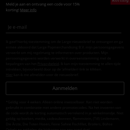
Meld je aan en ontvang een code voor 15%
korting!
Meer info
Ik geef hierbij toestemming om de Large-nieuwsbrief te ontvangen en ga
ermee akkoord dat Large Popmerchandising B.V. mijn persoonsgegevens
verwerkt om mij regelmatig te informeren over producten. Mijn
persoonsgegevens worden verwerkt in overeenstemming met de
bepalingen van het
Privacybeleid
. Ik kan mijn toestemming te allen tijde
intrekken, bijvoorbeeld door op de ‘afmelden’-link te klikken.
Hier
kan ik me afmelden voor de nieuwsbrief.
Aanmelden
*Geldig voor 4 weken. Alleen online inwisselbaar. Kan niet worden
gebruikt in combinatie met andere promotiecodes. Na het invoeren van
de code wordt de korting automatisch verrekend in je winkelmandje. Niet
geldig op boeken, media, cadeaubonnen, Rammstein, (Till) Lindemann,
Die Ärzte, Die Toten Hosen, Feine Sahne Fischfilet, Broilers, Böhse
Onkelz en artikelen die bijdragen aan een goed doel.