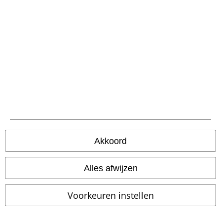
Betaalmethodes
Verzending
PostNL Pickup
Akkoord
large app
Download gratis de nieuwe large app en profiteer van alle nieuwe
Alles afwijzen
functies en voordelen!
Voorkeuren instellen