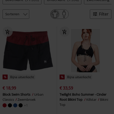
Filter
%
Bijna uitverkocht
%
Bijna uitverkocht
€ 18,99
€ 33,59
Block Swim Shorts
Urban
Twilight Boho Summer - Cinder
Classics
Zwembroek
Root Bikini Top
Killstar
Bikini
Top
+1