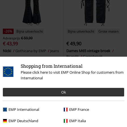
-26%
Bijna uitverkocht
Bijna uitverkocht
Grote maten
Adviesprijs
€ 59,99
€ 43,99
€ 49,90
Nicki
Gothicana by EMP
Jeans
Dames M65 vintage broek
Brandit
Cargobroek
Shopping from International
Please click here to visit EMP Online Shop for customers from
International
Ok
EMP International
EMP France
EMP Deutschland
EMP Italia