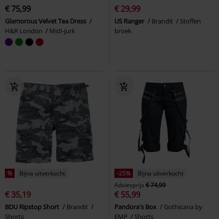
€ 75,99
€ 29,99
Glamorous Velvet Tea Dress
US Ranger
Brandit
Stoffen
H&R London
Midi-jurk
broek
%
Bijna uitverkocht
-25%
Bijna uitverkocht
Adviesprijs
€ 74,99
€ 35,19
€ 55,99
BDU Ripstop Short
Brandit
Pandora's Box
Gothicana by
Shorts
EMP
Shorts