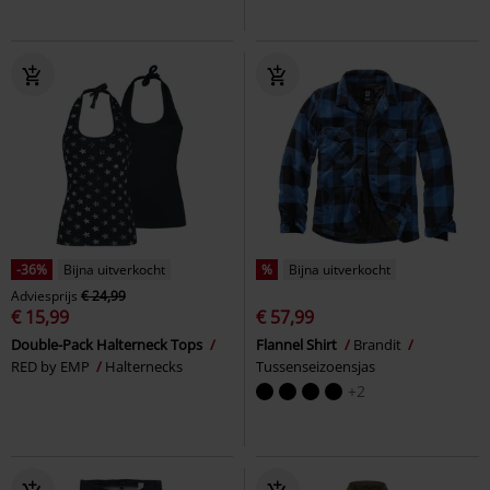
-36%
Bijna uitverkocht
%
Bijna uitverkocht
Adviesprijs
€ 24,99
€ 15,99
€ 57,99
Double-Pack Halterneck Tops
Flannel Shirt
Brandit
RED by EMP
Halternecks
Tussenseizoensjas
+2