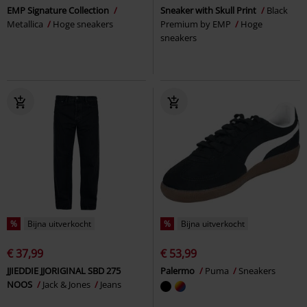
EMP Signature Collection
Sneaker with Skull Print
Black
Metallica
Hoge sneakers
Premium by EMP
Hoge
sneakers
%
Bijna uitverkocht
%
Bijna uitverkocht
€ 37,99
€ 53,99
JJIEDDIE JJORIGINAL SBD 275
Palermo
Puma
Sneakers
NOOS
Jack & Jones
Jeans