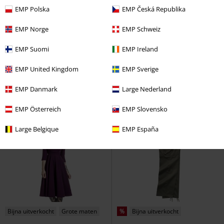
EMP Polska
EMP Česká Republika
%
Bijna uitverkocht
%
Bijna uitverkocht
EMP Norge
EMP Schweiz
€ 43,99
€ 29,99
EMP Suomi
EMP Ireland
Vegantom 3 Eyelet Schoenen
Sleeveless Checked Shirt
Brandit
Brandit
Veterschoenen
Shirt met korte mouwen
EMP United Kingdom
EMP Sverige
EMP Danmark
Large Nederland
EMP Österreich
EMP Slovensko
Large Belgique
EMP España
Bijna uitverkocht
Grote maten
%
Bijna uitverkocht