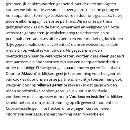
gezamenlijk ‘cookies’ worden genoemd. Met deze technologieën
Partnerprogramma's
kunnen we informatie verzamelen over gebruikers, hun gedrag en
hun apparaten. Sommige cookies worden door ons geplaatst, terwijl
Duurzaamheid
andere afkomstig zijn van onze partners. Wij en onze partners
gebruiken cookies om de betrouwbaarheid en veiligheid van onze
website te garanderen, je winkelervaring te verbeteren en te
personaliseren, analyses uit te voeren en voor marketingdoeleinden
(bijv. gepersonaliseerde advertenties) op onze website, op sociale
media en op websites van derden. Als gegevens worden
overgedragen naar de Verenigde Staten, worden deze alleen gedeeld
met partners die onderworpen zijn aan een adequaatheidsbesluit
onder de huidige EU-wetgeving en naar behoren gecertificeerd zijn.
Door op ‘
Akkoord
’ te klikken, geef je toestemming voor het gebruik
Maak deel uit van de community!
van cookies door ons en onze partners. Je kunt je toestemming ook
weigeren door op ‘
Alles weigeren
’ te klikken - in dat geval worden
alleen noodzakelijke cookies gebruikt. Je kunt je individuele
voorkeuren ook aanpassen door op ‘
Voorkeuren instellen
’ te klikken.
Je hebt het recht om je toestemming op elk gewenst moment hier
Cookie-instellingen
in te trekken of te wijzigen. Ga voor meer
informatie over gegevensbescherming naar
Privacybeleid
.