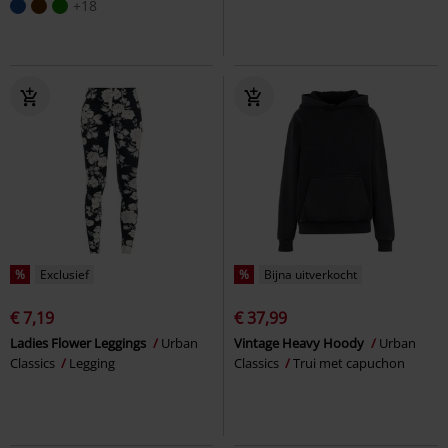
+18
%
Exclusief
%
Bijna uitverkocht
€ 7,19
€ 37,99
Ladies Flower Leggings
Urban
Vintage Heavy Hoody
Urban
Classics
Legging
Classics
Trui met capuchon