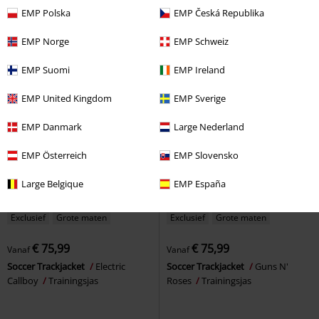
Trainingsjas
Drive
Trainingsjas
EMP Polska
EMP Česká Republika
EMP Norge
EMP Schweiz
EMP Suomi
EMP Ireland
EMP United Kingdom
EMP Sverige
EMP Danmark
Large Nederland
EMP Österreich
EMP Slovensko
Large Belgique
EMP España
Exclusief
Grote maten
Exclusief
Grote maten
€ 75,99
€ 75,99
Vanaf
Vanaf
Soccer Trackjacket
Electric
Soccer Trackjacket
Guns N'
Callboy
Trainingsjas
Roses
Trainingsjas