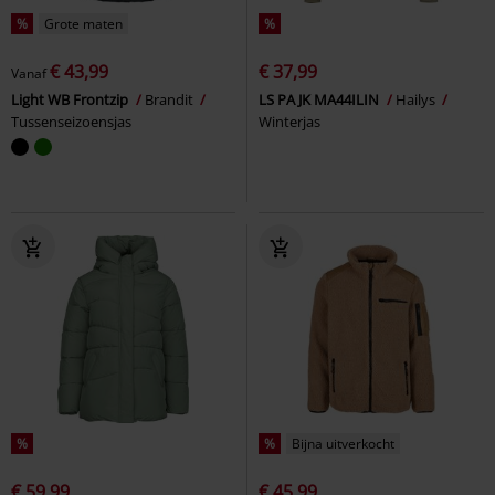
%
Grote maten
%
€ 43,99
€ 37,99
Vanaf
Light WB Frontzip
Brandit
LS PA JK MA44ILIN
Hailys
Tussenseizoensjas
Winterjas
%
%
Bijna uitverkocht
€ 59,99
€ 45,99