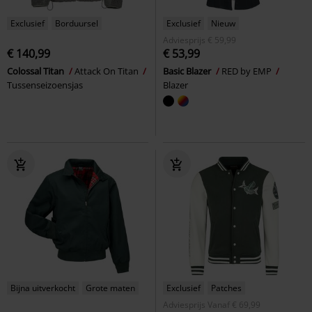
Exclusief
Borduursel
Exclusief
Nieuw
Adviesprijs
€ 59,99
€ 140,99
€ 53,99
Colossal Titan
Attack On Titan
Basic Blazer
RED by EMP
Tussenseizoensjas
Blazer
Bijna uitverkocht
Grote maten
Exclusief
Patches
Adviesprijs
Vanaf
€ 69,99