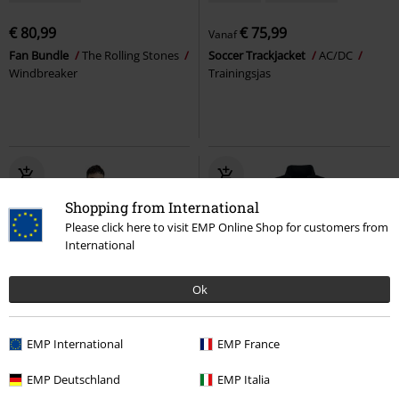
€ 80,99
€ 75,99
Vanaf
Fan Bundle
The Rolling Stones
Soccer Trackjacket
AC/DC
Windbreaker
Trainingsjas
Shopping from International
Please click here to visit EMP Online Shop for customers from
International
Ok
Exclusief
Grote maten
Exclusief
Grote maten
EMP International
EMP France
€ 75,99
€ 75,99
Vanaf
Vanaf
EMP Deutschland
EMP Italia
Soccer Trackjacket
Ghost
Soccer Trackjacket
Parkway