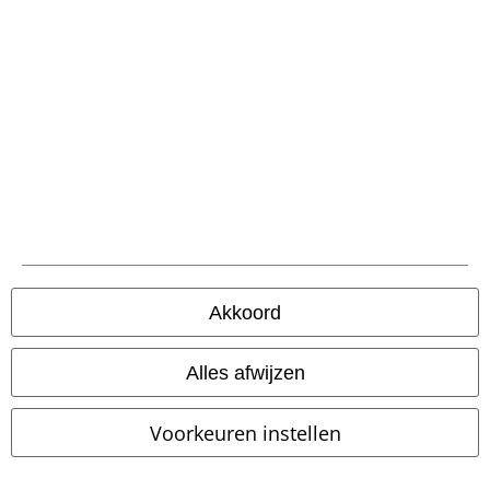
Verzending
PostNL Pickup
large app
Download gratis de nieuwe large app en profiteer van alle nieuwe
functies en voordelen!
Akkoord
Alles afwijzen
A Warner Music Group Company
Voorkeuren instellen