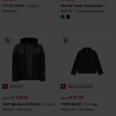
LS P JK LI44VA
Hailys
Ramble Teddy Fleece Jacket
Winterjas
Brandit
Tussenseizoensjas
%
Exclusief
%
Bijna uitverkocht
€ 129,99
€ 91,99
Vanaf
Vanaf
EMP Signature Collection
Amon
OSKER JACKET
Vintage
Amarth
Winterjas
Industries
Winterjas