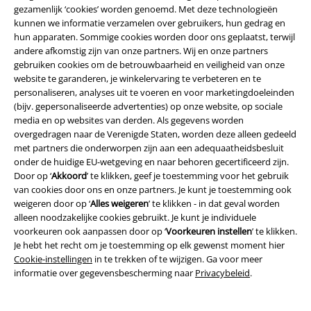
gezamenlijk ‘cookies’ worden genoemd. Met deze technologieën
kunnen we informatie verzamelen over gebruikers, hun gedrag en
hun apparaten. Sommige cookies worden door ons geplaatst, terwijl
andere afkomstig zijn van onze partners. Wij en onze partners
gebruiken cookies om de betrouwbaarheid en veiligheid van onze
website te garanderen, je winkelervaring te verbeteren en te
personaliseren, analyses uit te voeren en voor marketingdoeleinden
(bijv. gepersonaliseerde advertenties) op onze website, op sociale
Maak deel uit van de community!
media en op websites van derden. Als gegevens worden
overgedragen naar de Verenigde Staten, worden deze alleen gedeeld
met partners die onderworpen zijn aan een adequaatheidsbesluit
onder de huidige EU-wetgeving en naar behoren gecertificeerd zijn.
Door op ‘
Akkoord
’ te klikken, geef je toestemming voor het gebruik
van cookies door ons en onze partners. Je kunt je toestemming ook
weigeren door op ‘
Alles weigeren
’ te klikken - in dat geval worden
alleen noodzakelijke cookies gebruikt. Je kunt je individuele
voorkeuren ook aanpassen door op ‘
Voorkeuren instellen
’ te klikken.
Je hebt het recht om je toestemming op elk gewenst moment hier
Cookie-instellingen
in te trekken of te wijzigen. Ga voor meer
Betaalmethodes
informatie over gegevensbescherming naar
Privacybeleid
.