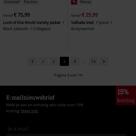
Exclusief
Patches
%
Nieuw
€ 75,99
€ 25,99
Vanaf
Vanaf
Lord of this World Varsity Jacket
Valhalla Vest
Spiral
Black Sabbath
Collegejas
Bodywarmer
1
2
3
4
...
14
Pagina 3 van 14
15%
E-mailnieuwsbrief
korting
Meld je aan en ontvang een code voor 15%
korting!
Meer info