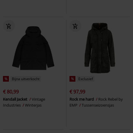
%
Bijna uitverkocht
%
Exclusief
€ 80,99
€ 97,99
Kendall Jacket
Vintage
Rock me hard
Rock Rebel by
Industries
Winterjas
EMP
Tussenseizoensjas