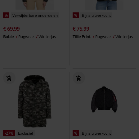
%
Verwijderbare onderdelen
%
Bijna uitverkocht
€ 69,99
€ 75,99
Bobie
Ragwear
Winterjas
Tillie Print
Ragwear
Winterjas
-27%
Exclusief
%
Bijna uitverkocht