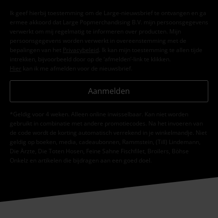
Ik geef hierbij toestemming om de Large-nieuwsbrief te ontvangen en ga
ermee akkoord dat Large Popmerchandising B.V. mijn persoonsgegevens
verwerkt om mij regelmatig te informeren over producten. Mijn
persoonsgegevens worden verwerkt in overeenstemming met de
bepalingen van het
Privacybeleid
. Ik kan mijn toestemming te allen tijde
intrekken, bijvoorbeeld door op de ‘afmelden’-link te klikken.
Hier
kan ik me afmelden voor de nieuwsbrief.
Aanmelden
*Geldig voor 4 weken. Alleen online inwisselbaar. Kan niet worden
gebruikt in combinatie met andere promotiecodes. Na het invoeren van
de code wordt de korting automatisch verrekend in je winkelmandje. Niet
geldig op boeken, media, cadeaubonnen, Rammstein, (Till) Lindemann,
Die Ärzte, Die Toten Hosen, Feine Sahne Fischfilet, Broilers, Böhse
Onkelz en artikelen die bijdragen aan een goed doel.