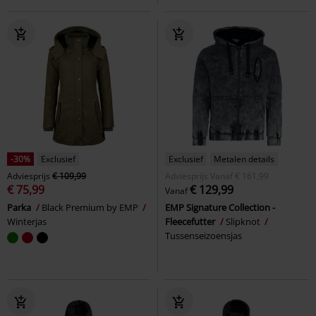
-30%
Exclusief
Exclusief
Metalen details
Adviesprijs
€ 109,99
Adviesprijs
Vanaf
€ 161,99
€ 75,99
€ 129,99
Vanaf
Parka
Black Premium by EMP
EMP Signature Collection -
Winterjas
Fleecefutter
Slipknot
Tussenseizoensjas