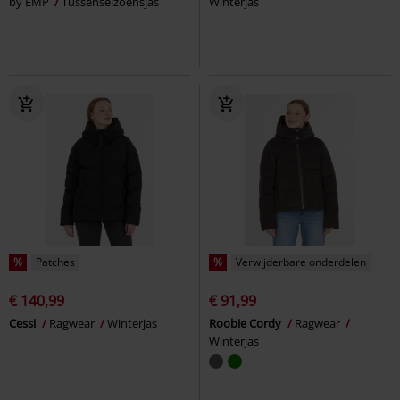
by EMP
Tussenseizoensjas
Winterjas
%
Patches
%
Verwijderbare onderdelen
€ 140,99
€ 91,99
Cessi
Ragwear
Winterjas
Roobie Cordy
Ragwear
Winterjas