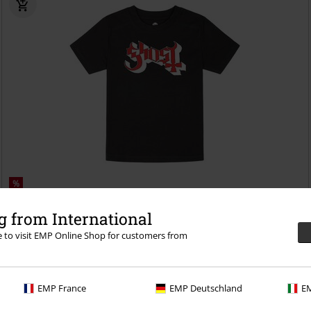
%
€ 19,99
 from International
Metal-Kids - Logo
Ghost
T-shirt
re to visit EMP Online Shop for customers from
EMP France
EMP Deutschland
EM