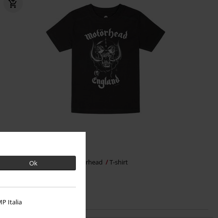
€ 19,99
Metal-Kids - England
Motörhead
T-shirt
Ok
P Italia