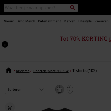
Overslaan
Packstation
Zoek
naar
zoeken
in
hoofdinhoud
catalogus
Nieuw
Band Merch
Entertainment
Merken
Lifestyle
Vrouwen
Tot 70% KORTING 
T-shirts (102)
Kinderen
Kinderen (Maat: 98 - 134)