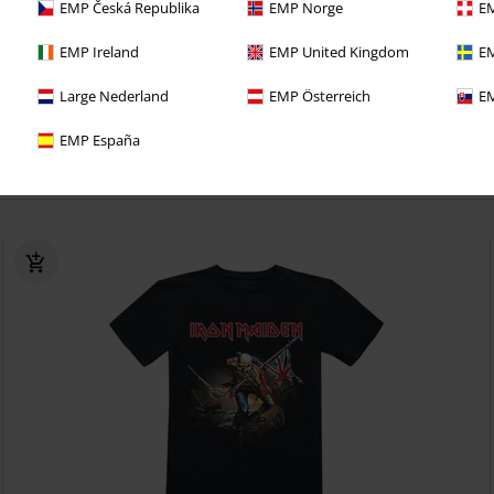
EMP Česká Republika
EMP Norge
EM
ect van deze voordelen bij je eerste bestelling!
EMP Ireland
EMP United Kingdom
EM
 lang GEEN VERZENDKOSTEN
Large Nederland
EMP Österreich
EM
eve aanbiedingen en kortingen
EMP España
oodies bij je bestelling