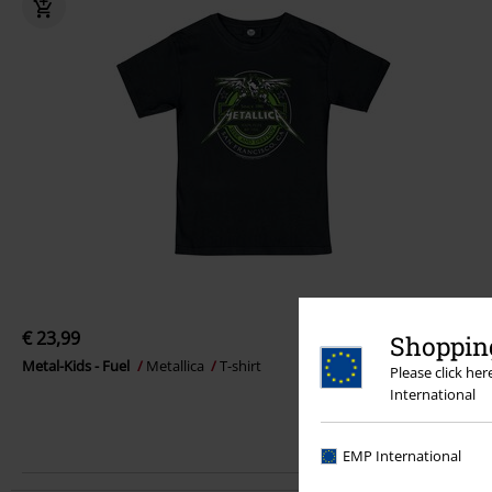
€ 23,99
Shopping
Metal-Kids - Fuel
Metallica
T-shirt
Please click he
International
EMP International