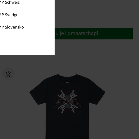
P Schweiz
P Sverige
Voor slechts
€ 9,95
jaar!
P Slovensko
Bestel nu je lidmaatschap!