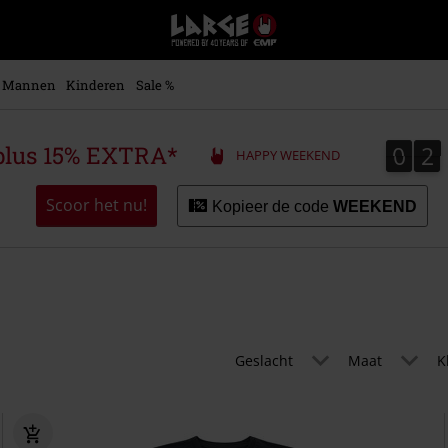
Large
–
Muziek-,
entertainment-,
Mannen
Kinderen
Sale %
en
gaming-
merch
0
2
0
2
plus 15% EXTRA*
HAPPY WEEKEND
+
alternatieve
kleding
Scoor het nu!
Kopieer de code
WEEKEND
Geslacht
Maat
K