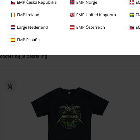
EMP Česká Republika
EMP Norge
EM
EMP Ireland
EMP United Kingdom
EM
ect van deze voordelen bij je eerste bestelling!
Large Nederland
EMP Österreich
EM
 lang GEEN VERZENDKOSTEN
EMP España
eve aanbiedingen en kortingen
oodies bij je bestelling