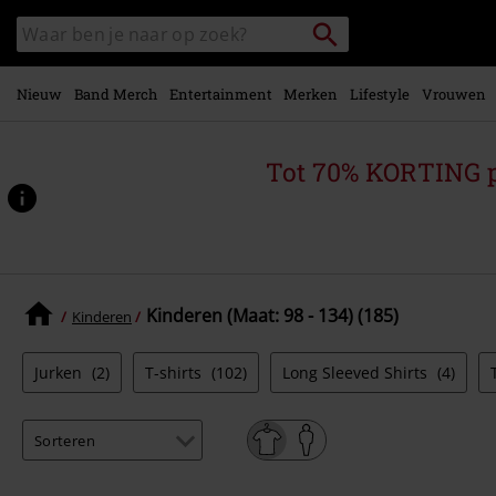
Overslaan
Packstation
Zoek
naar
zoeken
in
hoofdinhoud
catalogus
Nieuw
Band Merch
Entertainment
Merken
Lifestyle
Vrouwen
Tot 70% KORTING 
Kinderen (Maat: 98 - 134) (185)
Kinderen
Jurken
(2)
T-shirts
(102)
Long Sleeved Shirts
(4)