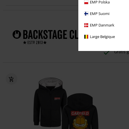
EMP Polska
EMP Suomi
Profiteer dir
EMP Danmark
1 jaar
Large Belgique
Exclusi
Gratis g