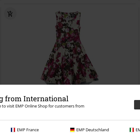
%
Bijna uitverkocht
 from International
re to visit EMP Online Shop for customers from
€ 41,64
Audrey 50's Cream Floral Swing Dress
H&R London
Jurk
EMP France
EMP Deutschland
EM