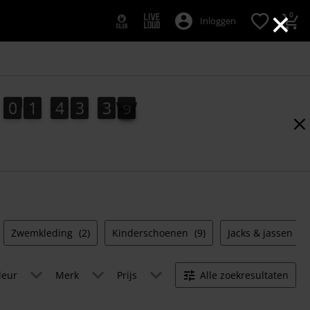
×
0
Inloggen
0
1
4
3
3
8
0
1
4
3
3
7
7
4
9
8
Zwemkleding
(2)
Kinderschoenen
(9)
Jacks & jassen
(4)
leur
Merk
Prijs
Alle zoekresultaten