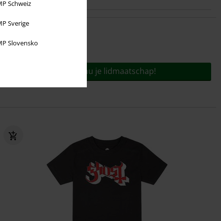
P Schweiz
P Sverige
P Slovensko
Voor slechts
€ 9,95
jaar!
Bestel nu je lidmaatschap!