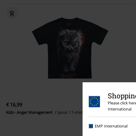
Shopping
Please click he
€ 16,99
International
Kids - Anger Management
Spiral
T-shirt
EMP International