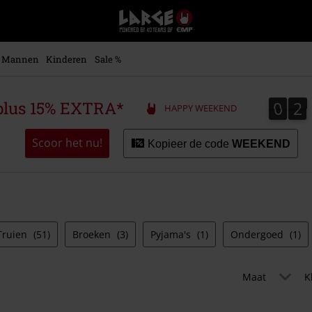
Large
–
Muziek-,
entertainment-,
Mannen
Kinderen
Sale %
en
gaming-
merch
0
2
0
2
plus 15% EXTRA*
HAPPY WEEKEND
+
alternatieve
kleding
Scoor het nu!
Kopieer de code
WEEKEND
Truien
(51)
Broeken
(3)
Pyjama's
(1)
Ondergoed
(1)
Maat
K