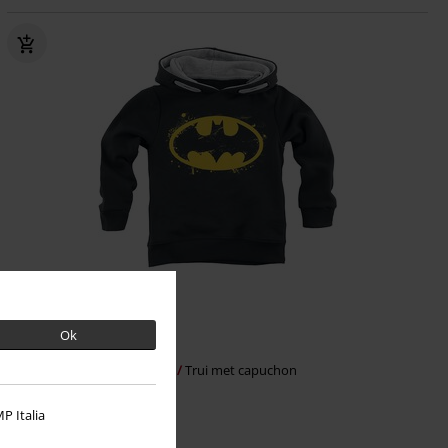
%
Ok
€ 24,79
Kids - Spray Logo
Batman
Trui met capuchon
P Italia