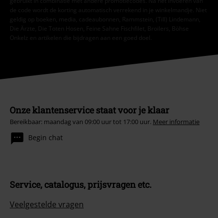
gebruikt in combinatie met andere promotiecodes. Na het invoeren van
de code wordt de korting automatisch verrekend in je winkelmandje. Niet
geldig op boeken, media, cadeaubonnen, Rammstein, (Till) Lindemann,
Die Ärzte, Die Toten Hosen, Feine Sahne Fischfilet, Broilers, Böhse
Onkelz en artikelen die bijdragen aan een goed doel.
Onze klantenservice staat voor je klaar
Bereikbaar: maandag van 09:00 uur tot 17:00 uur.
Meer informatie
Begin chat
Service, catalogus, prijsvragen etc.
Veelgestelde vragen