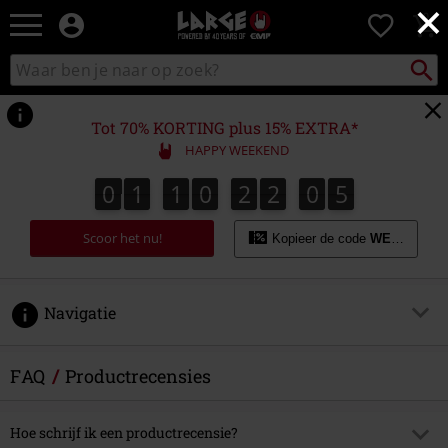
×
Large
0
–
Muziek-,
Packst
Zoek
zoeken
entertainment-,
in
en
catalogus
gaming-
Tot 70% KORTING plus 15% EXTRA*
merch
HAPPY WEEKEND
+
alternatieve
0
1
1
0
2
2
0
5
0
1
1
0
2
2
0
4
6
4
5
kleding
Scoor het nu!
Kopieer de code
WEEKEND
Navigatie
Bestellingen
FAQ
Productrecensies
Backstage Club
Hoe schrijf ik een productrecensie?