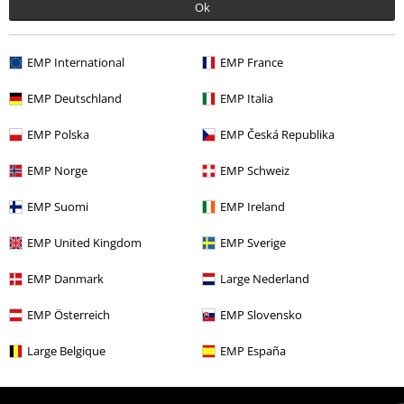
Ok
Over Large
EMP International
EMP France
Partnerprogramma's
EMP Deutschland
EMP Italia
Duurzaamheid
EMP Polska
EMP Česká Republika
EMP Norge
EMP Schweiz
EMP Suomi
EMP Ireland
EMP United Kingdom
EMP Sverige
EMP Danmark
Large Nederland
Maak deel uit van de community!
EMP Österreich
EMP Slovensko
Large Belgique
EMP España