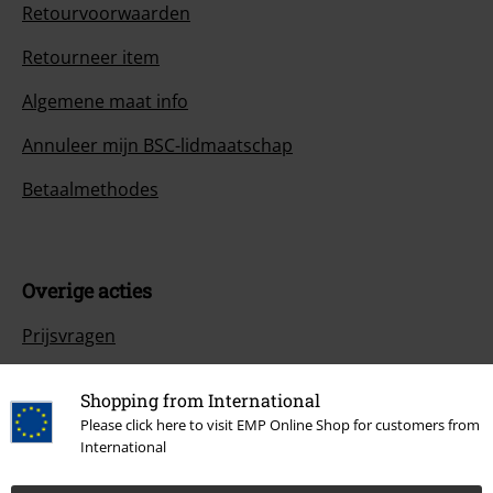
Retourvoorwaarden
Retourneer item
Algemene maat info
Annuleer mijn BSC-lidmaatschap
Betaalmethodes
Overige acties
Prijsvragen
Large Cadeaubonnen
Shopping from International
ISIC Studentenkorting
Please click here to visit EMP Online Shop for customers from
International
EMP Backstage Club