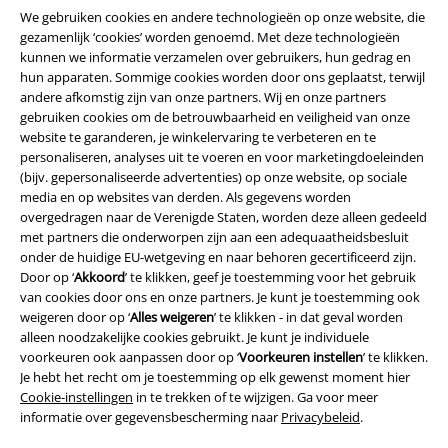
We gebruiken cookies en andere technologieën op onze website, die
gezamenlijk ‘cookies’ worden genoemd. Met deze technologieën
kunnen we informatie verzamelen over gebruikers, hun gedrag en
hun apparaten. Sommige cookies worden door ons geplaatst, terwijl
Legal
andere afkomstig zijn van onze partners. Wij en onze partners
gebruiken cookies om de betrouwbaarheid en veiligheid van onze
Algemene Voorwaarden
website te garanderen, je winkelervaring te verbeteren en te
personaliseren, analyses uit te voeren en voor marketingdoeleinden
Bedrijfsgegevens
(bijv. gepersonaliseerde advertenties) op onze website, op sociale
media en op websites van derden. Als gegevens worden
Privacyverklaring
overgedragen naar de Verenigde Staten, worden deze alleen gedeeld
met partners die onderworpen zijn aan een adequaatheidsbesluit
onder de huidige EU-wetgeving en naar behoren gecertificeerd zijn.
Verklaring van conformiteit
Door op ‘
Akkoord
’ te klikken, geef je toestemming voor het gebruik
van cookies door ons en onze partners. Je kunt je toestemming ook
Informatie over toegankelijkheid
weigeren door op ‘
Alles weigeren
’ te klikken - in dat geval worden
alleen noodzakelijke cookies gebruikt. Je kunt je individuele
Cookie-instellingen
voorkeuren ook aanpassen door op ‘
Voorkeuren instellen
’ te klikken.
Je hebt het recht om je toestemming op elk gewenst moment hier
Annuleer bestelling
Cookie-instellingen
in te trekken of te wijzigen. Ga voor meer
informatie over gegevensbescherming naar
Privacybeleid
.
Alle prijzen incl.
wettelijke BTW